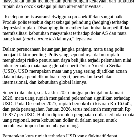
masyarakat untuk memberikan perlindungan kekayaan dari fluktuasi
rupiah dan cocok sebagai pilihan alternatif investasi.
“Ke depan polis asuransi dwigguna prospektif dan sangat baik.
Produk polis tersebut dapat sebagai pelindung (hedging) terhadap
depresiasi rupiah. Disamping itu memberikan imbal kompetitif dan
memfasilitasi kebutuhan masyarakat terhadap dolar AS dan mata
uang kuat (
hard currencies
) lainnya,” tegasnya.
Dalam perencanaan keuangan jangka panjang, mata uang polis
menjadi faktor penting. Polis yang sepenuhnya dalam rupiah
menghadapi risiko penurunan daya beli jika terjadi pelemahan nilai
tukar terhadap mata uang global seperti Dolar Amerika Serikat
(USD). USD merupakan mata uang yang sering dijadikan acuan
dalam biaya pendidikan luar negeri, perawatan kesehatan
internasional, dan kebutuhan global lainnya.
Seperti diketahui, sejak akhir 2025 hingga pertengahan Januari
2026, mata uang rupiah mengalami pelemahan signifikan terhadap
USD. Pada Desember 2025, rupiah bercokol di kisaran Rp 16.645,
dan pada pertengahan Januari 2026, terus melemah menyentuh Rp
16.877 per USD. Hal itu dipicu oleh penguatan dollar terhadap mata
uang regional, serta kebutuhan dollar di dalam negeri untuk
membiayai impor dan membayar utang.
Pergerakan kurs rupiah terhadap USD yang fluktuatif dapat