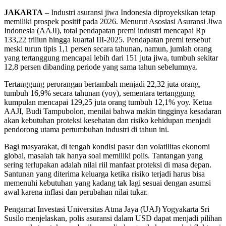
JAKARTA
– Industri asuransi jiwa Indonesia diproyeksikan tetap
memiliki prospek positif pada 2026. Menurut Asosiasi Asuransi Jiwa
Indonesia (AAJI), total pendapatan premi industri mencapai Rp
133,22 triliun hingga kuartal III-2025. Pendapatan premi tersebut
meski turun tipis 1,1 persen secara tahunan, namun, jumlah orang
yang tertanggung mencapai lebih dari 151 juta jiwa, tumbuh sekitar
12,8 persen dibanding periode yang sama tahun sebelumnya.
Tertanggung perorangan bertambah menjadi 22,32 juta orang,
tumbuh 16,9% secara tahunan (yoy), sementara tertanggung
kumpulan mencapai 129,25 juta orang tumbuh 12,1% yoy. Ketua
AAJI, Budi Tampubolon, menilai bahwa makin tingginya kesadaran
akan kebutuhan proteksi kesehatan dan risiko kehidupan menjadi
pendorong utama pertumbuhan industri di tahun ini.
Bagi masyarakat, di tengah kondisi pasar dan volatilitas ekonomi
global, masalah tak hanya soal memiliki polis. Tantangan yang
sering terlupakan adalah nilai riil manfaat proteksi di masa depan.
Santunan yang diterima keluarga ketika risiko terjadi harus bisa
memenuhi kebutuhan yang kadang tak lagi sesuai dengan asumsi
awal karena inflasi dan perubahan nilai tukar.
Pengamat Investasi Universitas Atma Jaya (UAJ) Yogyakarta Sri
Susilo menjelaskan, polis asuransi dalam USD dapat menjadi pilihan