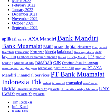
March 2022
February 2022
January 2022
December 2021
November 2021
October 2021
September 2021
Bank Mandiri
AXA Mandiri
aplikasi
asuransi
Bank Muamalat
digital
BMRI
ekosistem
BUMN
inovasi
Fitur
kinerja
kolaborasi
Investasi
kerja sama
Keuangan
kredit
Kota Yogyakarta
layanan
Lembaga Penjamin Simpanan
LPS
mobile
literasi
Livin' by Mandiri
nasabah
OJK
Otoritas Jasa keuangan
banking
Muamalat DIN
PT AXA
pertumbuhan
perbankan
pembiayaan
penghargaan
program
PT Bank Muamalat
Mandiri Financial Services
Indonesia Tbk
transaksi
telkomsel
solusi
transformasi
UNY
UMKM
Universitas Negeri Yogyakarta
Universitas Widya Mataram
Yogyakarta
UWM Yogyakarta
Tim Redaksi
Info Kami
Kode Etik