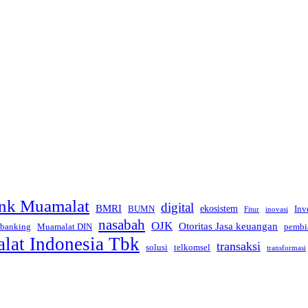
nk Muamalat
digital
BMRI
ekosistem
BUMN
Inv
inovasi
Fitur
nasabah
OJK
Otoritas Jasa keuangan
 banking
Muamalat DIN
pembi
at Indonesia Tbk
transaksi
telkomsel
solusi
transformasi