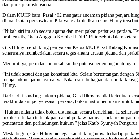
dan prinsip konstitusional.
Dalam KUHP baru, Pasal 402 mengatur ancaman pidana penjara hingga
di luar ikatan perkawinan. Pria yang akrab disapa Gus Hilmy tersebut
“Nikah siri itu sah secara agama dan merupakan peristiwa perdata. Te
problematis,” kata Anggota Komite II DPD RI tersebut dalam keterang
Gus Hilmy mendukung pernyataan Ketua MUI Pusat Bidang Komisi Fa
seharusnya membedakan secara tegas antara urusan pidana dan prakt
Menurutnya, pemidanaan nikah siri berpotensi bertentangan dengan 
“Ini tidak sesuai dengan konstitusi kita. Selain bertentangan deng
menjalankan ajaran agamanya. Nikah siri itu bagian dari praktik kea
Hilmy.
Dari sudut pandang hukum pidana, Gus Hilmy menilai ketentuan ters
terakhir dalam penyelesaian perkara, bukan instrumen utama untuk me
“Hukum pidana tidak boleh digunakan secara berlebihan. Ia seharusnya
nikah siri bukan terletak pada akad perkawinannya, melainkan pada
pencatatan dan perlindungan hukum,” jelas Katib Syuriyah Pengurus
Meski begitu, Gus Hilmy menegaskan dukungannya terhadap perkawinan