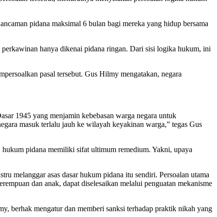
r ancaman pidana maksimal 6 bulan bagi mereka yang hidup bersama
 perkawinan hanya dikenai pidana ringan. Dari sisi logika hukum, ini
persoalkan pasal tersebut. Gus Hilmy mengatakan, negara
ng Dasar 1945 yang menjamin kebebasan warga negara untuk
negara masuk terlalu jauh ke wilayah keyakinan warga,” tegas Gus
, hukum pidana memiliki sifat ultimum remedium. Yakni, upaya
stru melanggar asas dasar hukum pidana itu sendiri. Persoalan utama
erempuan dan anak, dapat diselesaikan melalui penguatan mekanisme
my, berhak mengatur dan memberi sanksi terhadap praktik nikah yang