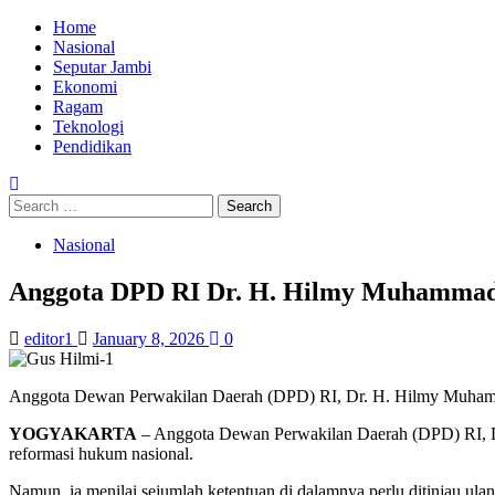
Skip
Primary
Home
to
Menu
Nasional
content
Seputar Jambi
Ekonomi
Ragam
Teknologi
Pendidikan
Search
for:
Nasional
Anggota DPD RI Dr. H. Hilmy Muhammad
editor1
January 8, 2026
0
Anggota Dewan Perwakilan Daerah (DPD) RI, Dr. H. Hilmy Muhamm
YOGYAKARTA
– Anggota Dewan Perwakilan Daerah (DPD) RI, 
reformasi hukum nasional.
Namun, ia menilai sejumlah ketentuan di dalamnya perlu ditinjau ul