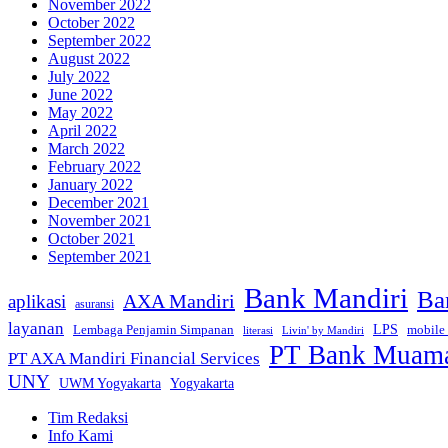
November 2022
October 2022
September 2022
August 2022
July 2022
June 2022
May 2022
April 2022
March 2022
February 2022
January 2022
December 2021
November 2021
October 2021
September 2021
Bank Mandiri
Ba
AXA Mandiri
aplikasi
asuransi
layanan
Lembaga Penjamin Simpanan
LPS
mobile
literasi
Livin' by Mandiri
PT Bank Muamal
PT AXA Mandiri Financial Services
UNY
Yogyakarta
UWM Yogyakarta
Tim Redaksi
Info Kami