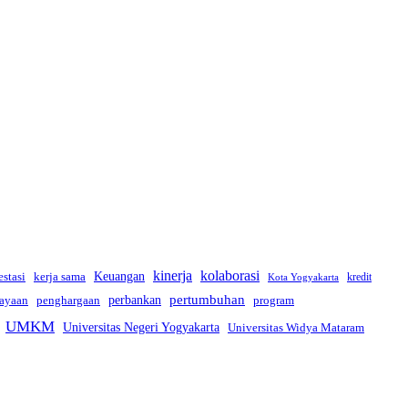
kinerja
kolaborasi
estasi
kerja sama
Keuangan
kredit
Kota Yogyakarta
pertumbuhan
perbankan
ayaan
penghargaan
program
UMKM
Universitas Negeri Yogyakarta
Universitas Widya Mataram