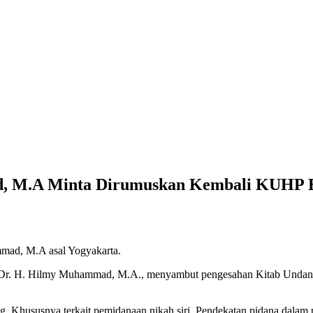
, M.A Minta Dirumuskan Kembali KUHP Ba
ad, M.A asal Yogyakarta.
Dr. H. Hilmy Muhammad, M.A., menyambut pengesahan Kitab Undan
ang. Khususnya terkait pemidanaan nikah siri. Pendekatan pidana dalam