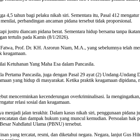
 4,5 tahun bagi pelaku nikah siri. Sementara itu, Pasal 412 mengatu
 menilai, perbandingan ancaman pidana tersebut tidak proporsional.
tapi justru diancam pidana berat. Sementara hidup bersama tanpa ikatan
an tertulis pada Kamis (8/1/2026).
twa, Prof. Dr. KH. Asrorun Niam, M.A., yang sebelumnya telah mem
ik keagamaan.
nilai Ketuhanan Yang Maha Esa dalam Pancasila.
an Sila Pertama Pancasila, juga dengan Pasal 29 ayat (2) Undang-Unda
gamaan yang hidup di masyarakat. Ketika praktik keagamaan dipidana, 
ebut mencerminkan kecenderungan overkriminalisasi. Ia mengingatkan
ngatur relasi sosial dan keagamaan.
 menjadi jalan terakhir. Dalam kasus nikah siri, penggunaan pidana ju
 pencatatan dan dampak hukum yang muncul kemudian. Persoalan hak p
 Besar Nahdlatul Ulama (PBNU) tersebut.
 yang tercatat, resmi, dan diketahui negara. Negara, lanjut Gus Hil