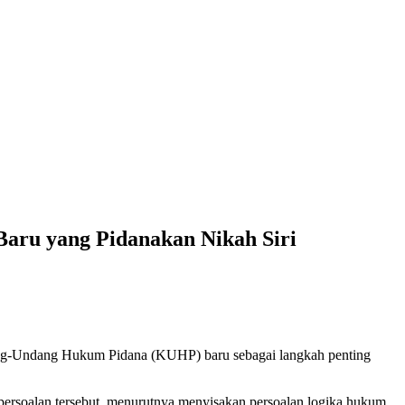
ru yang Pidanakan Nikah Siri
g-Undang Hukum Pidana (KUHP) baru sebagai langkah penting
 persoalan tersebut, menurutnya menyisakan persoalan logika hukum