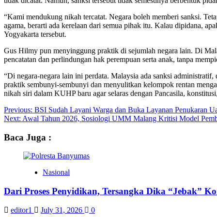
tidak dicatat. Namun, sanksi tersebut tidak semestinya berbentuk pida
“Kami mendukung nikah tercatat. Negara boleh memberi sanksi. Tetapi
agama, berarti ada kerelaan dari semua pihak itu. Kalau dipidana, a
Yogyakarta tersebut.
Gus Hilmy pun menyinggung praktik di sejumlah negara lain. Di Mal
pencatatan dan perlindungan hak perempuan serta anak, tanpa mempi
“Di negara-negara lain ini perdata. Malaysia ada sanksi administrati
praktik sembunyi-sembunyi dan menyulitkan kelompok rentan menga
nikah siri dalam KUHP baru agar selaras dengan Pancasila, konstitus
Post
Previous:
BSI Sudah Layani Warga dan Buka Layanan Penukaran Ua
Next:
Awal Tahun 2026, Sosiologi UMM Malang Kritisi Model Pemb
navigation
Baca Juga :
Nasional
Dari Proses Penyidikan, Tersangka Dika “Jebak” K
editor1
July 31, 2026
0