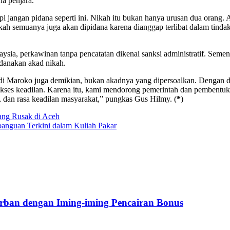
na penjara.
 jangan pidana seperti ini. Nikah itu bukan hanya urusan dua orang. Ad
pakah semuanya juga akan dipidana karena dianggap terlibat dalam tind
aysia, perkawinan tanpa pencatatan dikenai sanksi administratif. Sem
danakan akad nikah.
f, di Maroko juga demikian, bukan akadnya yang dipersoalkan. Dengan d
kses keadilan. Karena itu, kami mendorong pemerintah dan pembent
i, dan rasa keadilan masyarakat,” pungkas Gus Hilmy. (
*
)
ng Rusak di Aceh
anguan Terkini dalam Kuliah Pakar
orban dengan Iming-iming Pencairan Bonus