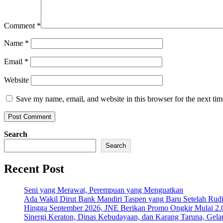
Comment
*
Name
*
Email
*
Website
Save my name, email, and website in this browser for the next ti
Search
Search
Recent Post
Seni yang Merawat, Perempuan yang Menguatkan
Ada Wakil Dirut Bank Mandiri Taspen yang Baru Setelah Rudi
Hingga September 2026, JNE Berikan Promo Ongkir Mulai 2.0
Sinergi Keraton, Dinas Kebudayaan, dan Karang Taruna, Gela