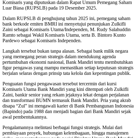
Komisaris yang diputuskan dalam Rapat Umum Pemegang Saham
Luar Biasa (RUPSLB) pada 19 Desember 2025.
Dalam RUPSLB di penghujung tahun 2025 ini, pemegang saham
bank berkode emiten BMRI ini menyetujui penunjukan Zulkifli
Zaini sebagai Komisaris Utama/Independen, M. Rudy Salahuddin
Ramto sebagai Wakil Komisaris Utama, serta B. Bintoro Kunto
Pardewo sebagai Komisaris Independen.
Langkah tersebut bukan tanpa alasan. Sebagai bank milik negara
yang memegang peran strategis dalam mendukung agenda
pertumbuhan ekonomi nasional, Bank Mandiri tentu membutuhkan
figur pengawas yang mampu memastikan setiap keputusan strategis
berjalan selaras dengan prinsip tata kelola dan kepentingan publik.
Penguatan fungsi pengawasan tersebut tercermin dari kursi
Komisaris Utama Bank Mandiri yang kini ditempati oleh Zulkifli
Zaini, bankir senior yang rekam jejaknya lekat dengan perjalanan
dan transformasi BUMN termasuk Bank Mandiri. Pria yang akrab
disapa “Zul” ini mengawali karier di Bank Pembangunan Indonesia
(Bapindo) pada 1988 dan menjadi bagian dari Bank Mandiri sejak
awal pembentukannya.
Pengalamannya melintasi berbagai fungsi strategis. Mulai dari
pembiayaan proyek, hubungan kelembagaan, hingga manajemen