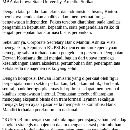
MBA dari Iowa State University, Amerika Serikat.
Dengan latar pendidikan teknik dan administrasi bisnis, Bintoro
membawa pendekatan analitis dalam memperkuat fungsi
pengawasan independen. Fokus tersebut diarahkan pada kualitas
pengambilan keputusan, kepatuhan, serta pengendalian risiko di
tengah percepatan transformasi bisnis perbankan.
Sebelumnya, Corporate Secretary Bank Mandiri Adhika Vista
menegaskan, keputusan RUPSLB mencerminkan kepercayaan
pemegang saham terhadap arah pengelolaan perseroan. Penguatan
Dewan Komisaris dinilai menjadi bagian dari upaya menjaga
keseimbangan antara akselerasi pertumbuhan dan penerapan tata
kelola serta manajemen risiko yang solid.
Dengan komposisi Dewan Komisaris yang diperkuat oleh figur
berpengalaman di sektor perbankan, kebijakan publik, dan bank
sentral, bank berlogo pita emas ini optimistis dapat mempertebal
kualitas pengawasan internal. Penguatan tersebut diharapkan
menopang ekspansi bisnis dan transformasi layanan sekaligus
menjaga kepercayaan pasar serta memperluas kontribusi Bank
Mandiri terhadap perekonomian nasional.
“RUPSLB ini menjadi simbol dukungan pemegang saham terhadap
langkah strategis manajemen dalam mengakselerasi pertumbuhan
bisnis yang berkelanjutan, dengan tetap menjaga tata kelola dan