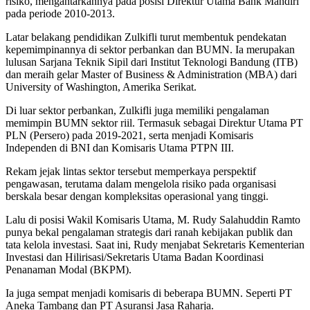
risiko, mengantarkannya pada posisi Direktur Utama Bank Mandiri
pada periode 2010-2013.
Latar belakang pendidikan Zulkifli turut membentuk pendekatan
kepemimpinannya di sektor perbankan dan BUMN. Ia merupakan
lulusan Sarjana Teknik Sipil dari Institut Teknologi Bandung (ITB)
dan meraih gelar Master of Business & Administration (MBA) dari
University of Washington, Amerika Serikat.
Di luar sektor perbankan, Zulkifli juga memiliki pengalaman
memimpin BUMN sektor riil. Termasuk sebagai Direktur Utama PT
PLN (Persero) pada 2019-2021, serta menjadi Komisaris
Independen di BNI dan Komisaris Utama PTPN III.
Rekam jejak lintas sektor tersebut memperkaya perspektif
pengawasan, terutama dalam mengelola risiko pada organisasi
berskala besar dengan kompleksitas operasional yang tinggi.
Lalu di posisi Wakil Komisaris Utama, M. Rudy Salahuddin Ramto
punya bekal pengalaman strategis dari ranah kebijakan publik dan
tata kelola investasi. Saat ini, Rudy menjabat Sekretaris Kementerian
Investasi dan Hilirisasi/Sekretaris Utama Badan Koordinasi
Penanaman Modal (BKPM).
Ia juga sempat menjadi komisaris di beberapa BUMN. Seperti PT
Aneka Tambang dan PT Asuransi Jasa Raharja.