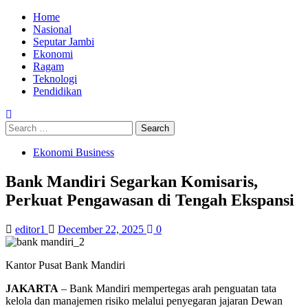
Skip
Primary
Home
to
Menu
Nasional
content
Seputar Jambi
Ekonomi
Ragam
Teknologi
Pendidikan
Search
for:
Ekonomi Business
Bank Mandiri Segarkan Komisaris,
Perkuat Pengawasan di Tengah Ekspansi
editor1
December 22, 2025
0
Kantor Pusat Bank Mandiri
JAKARTA
– Bank Mandiri mempertegas arah penguatan tata
kelola dan manajemen risiko melalui penyegaran jajaran Dewan