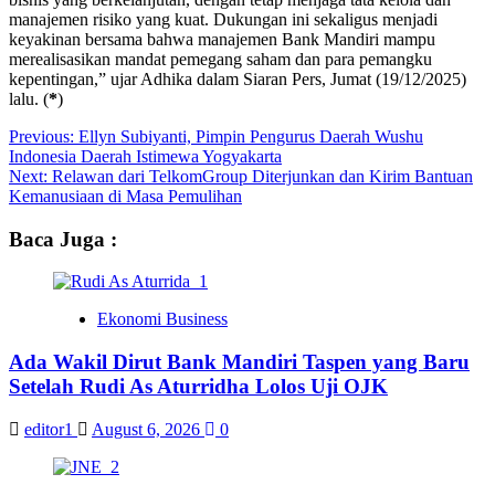
manajemen risiko yang kuat. Dukungan ini sekaligus menjadi
keyakinan bersama bahwa manajemen Bank Mandiri mampu
merealisasikan mandat pemegang saham dan para pemangku
kepentingan,” ujar Adhika dalam Siaran Pers, Jumat (19/12/2025)
lalu. (
*
)
Post
Previous:
Ellyn Subiyanti, Pimpin Pengurus Daerah Wushu
Indonesia Daerah Istimewa Yogyakarta
navigation
Next:
Relawan dari TelkomGroup Diterjunkan dan Kirim Bantuan
Kemanusiaan di Masa Pemulihan
Baca Juga :
Ekonomi Business
Ada Wakil Dirut Bank Mandiri Taspen yang Baru
Setelah Rudi As Aturridha Lolos Uji OJK
editor1
August 6, 2026
0