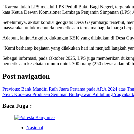
“Karena itulah LPS melalui LPS Peduli Bakti Bagi Negeri, tergerak 
kata Ketua Dewan Komisioner Lembaga Penjamin Simpanan (LPS) An
Sebelumnya, akibat kondisi geografis Desa Gayamharjo tersebut, mem
masyarakat untuk menunda pemeriksaan terutama bagi keluarga berpengh
Adapun, lanjut Anggito, dukungan KSK yang dilakukan di Desa Gay
“Kami berharap kegiatan yang dilakukan hari ini menjadi langkah ya
Sebagai informasi, pada Oktober 2025, LPS juga memberikan dukung
pemeriksaan kesehatan umum untuk 300 orang (250 dewasa dan 50 ba
Post navigation
Previous:
Bank Mandiri Raih Juara Pertama pada ARA 2024 atas Tr
Next:
Koperasi Produsen Seniman Budayawan Adiluhung Yogyakarta 
Baca Juga :
Nasional