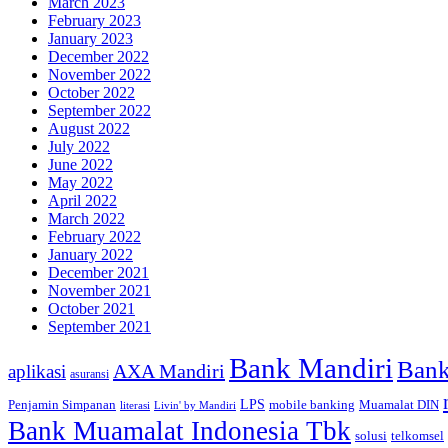
March 2023
February 2023
January 2023
December 2022
November 2022
October 2022
September 2022
August 2022
July 2022
June 2022
May 2022
April 2022
March 2022
February 2022
January 2022
December 2021
November 2021
October 2021
September 2021
Bank Mandiri
Bank
AXA Mandiri
aplikasi
asuransi
Penjamin Simpanan
LPS
mobile banking
Muamalat DIN
literasi
Livin' by Mandiri
Bank Muamalat Indonesia Tbk
telkomsel
solusi