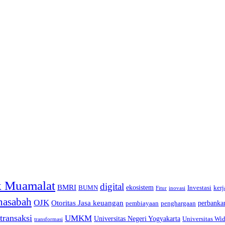
 Muamalat
digital
BMRI
ekosistem
BUMN
Investasi
kerj
inovasi
Fitur
nasabah
OJK
Otoritas Jasa keuangan
perbanka
pembiayaan
penghargaan
transaksi
UMKM
Universitas Negeri Yogyakarta
Universitas Wi
transformasi