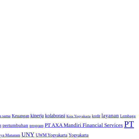
layanan
kinerja
kolaborasi
a sama
Keuangan
Lembaga
kredit
Kota Yogyakarta
PT
PT AXA Mandiri Financial Services
pertumbuhan
n
program
UNY
Yogyakarta
dya Mataram
UWM Yogyakarta