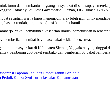
untuk turun dan membantu langsung masyarakat di sini, supaya mereka
ggito Abimanyu di Desa Gayamharjo, Sleman, DIY, Jumat (12/12/20
buat sebagian warga harus menempuh jarak lebih jauh untuk mendapatk
asilan rendah, lanjut usia (lansia), dan ibu hamil.
amharjo. Yakni, penyuluhan kesehatan umum, pemeriksaan kesehatan
ng memberikan manfaat bagi masyarakat sekitar,” tegasnya.
an untuk masyarakat di Kabupaten Sleman, Yogyakarta yang tinggal d
lita), pemberian 250 paket sembako dan pemberian 50 paket pemberi
ansparansi Laporan Tahunan Empat Tahun Beruntun
Peduli: Ketika Seni Turun ke Jalan Kemanusiaan