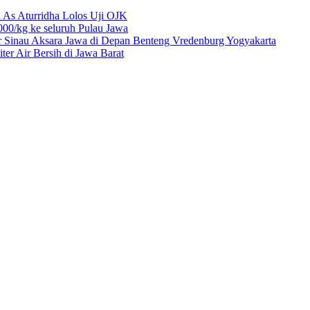
 As Aturridha Lolos Uji OJK
00/kg ke seluruh Pulau Jawa
r Sinau Aksara Jawa di Depan Benteng Vredenburg Yogyakarta
r Air Bersih di Jawa Barat