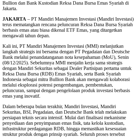
Bullion dan Bank Kustodian Reksa Dana Bursa Emas Syariah di
Jakarta.
JAKARTA
– PT Mandiri Manajemen Investasi (Mandiri Investasi)
terus mematangkan rencana peluncuran Reksa Dana Bursa Syariah
berbasis emas atau biasa dikenal ETF Emas, yang ditargetkan
mengawali tahun depan.
Kali ini, PT Mandiri Manajemen Investasi (MMI) melanjutkan
langkah strategis ini bersama dengan PT Pegadaian dan Deutsche
Bank melalui penandatanganan nota kesepahaman (MoU), Senin
(08/12/2025). Sebelumnya MMI menjalin kerja sama strategis
dengan Mandiri Sekuritas sebagai Dealer Partisipan pertama untuk
Reksa Dana Bursa (RDB) Emas Syariah, serta Bank Syariah
Indonesia sebagai mitra Bullion Bank akan mengawali kolaborasi
melalui eksplorasi potensi pengembangan, pembentukan,
peluncuran, sampai dengan pengelolaan produk investasi berbasis
emas yang inovatif.
Dalam beberapa bulan terakhir, Mandiri Investasi, Mandiri
Sekuritas, BSI, Pegadaian, dan Deutsche Bank telah melakukan
persiapan teknis secara intensif. Mulai dari finalisasi mekanisme
penyediaan dan penyimpanan emas fisik, tata kelola kustodian,
infrastruktur perdagangan RDB, hingga memastikan kesesuaian
struktur produk dengan prinsip syariah. Seluruh proses tersebut