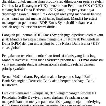
diarahkan untuk memastikan produk siap diluncurkan segera setelah
Otoritas Jasa Keuangan (OJK) menerbitkan Peraturan OJK (POJK)
tentang Reksa Dana Berbentuk KIK yang unit penyertaannya
diperdagangkan di Bursa Efek dengan aset yang mendasari berupa
emas, yang saat ini memasuki tahap finalisasi. Mandiri Investasi
menargetkan peluncuran RDB Emas Syariah dilakukan sesaat
setelah regulasi tersebut resmi dirilis.
Langkah peluncuran RDB Emas Syariah juga diperkuat oleh rekam
jejak Mandiri Investasi dalam mengelola 14 Kontrak Pengelolaan
Dana (KPD) dengan underlying berupa Reksa Dana Bursa / ETF
emas global.
Pengalaman tersebut memberikan fondasi teknis yang kuat bagi
Mandiri Investasi untuk menghadirkan produk RDB Emas domestik
yang memenuhi standar internasional sekaligus selaras dengan
prinsip syariah.
Sesuai MoU terbaru, Pegadaian akan berperan sebagai Bullion
Bank.Sedangkan Deutsche Bank akan berperan sebagai Bank
Kustodian.
Direktur Pemasaran, Penjualan, dan Pengembangan Produk PT
Pegadaian Selfie Dewiyanti menjelaskan, Pegadaian akan
menyediakan dan menyimpan emas fisik yang menjadi underlying
RDB Emas Syariah Mandiri Investasi. Dengan posisi sebagai