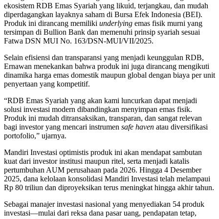
ekosistem RDB Emas Syariah yang likuid, terjangkau, dan mudah
diperdagangkan layaknya saham di Bursa Efek Indonesia (BEI).
Produk ini dirancang memiliki
underlying
emas fisik murni yang
tersimpan di Bullion Bank dan memenuhi prinsip syariah sesuai
Fatwa DSN MUI No. 163/DSN-MUI/VII/2025.
Selain efisiensi dan transparansi yang menjadi keunggulan RDB,
Ernawan menekankan bahwa produk ini juga dirancang mengikuti
dinamika harga emas domestik maupun global dengan biaya per unit
penyertaan yang kompetitif.
“RDB Emas Syariah yang akan kami luncurkan dapat menjadi
solusi investasi modern dibandingkan menyimpan emas fisik.
Produk ini mudah ditransaksikan, transparan, dan sangat relevan
bagi investor yang mencari instrumen
safe haven
atau diversifikasi
portofolio,” ujarnya.
Mandiri Investasi optimistis produk ini akan mendapat sambutan
kuat dari investor institusi maupun ritel, serta menjadi katalis
pertumbuhan AUM perusahaan pada 2026. Hingga 4 Desember
2025, dana kelolaan konsolidasi Mandiri Investasi telah melampaui
Rp 80 triliun dan diproyeksikan terus meningkat hingga akhir tahun.
Sebagai manajer investasi nasional yang menyediakan 54 produk
investasi—mulai dari reksa dana pasar uang, pendapatan tetap,