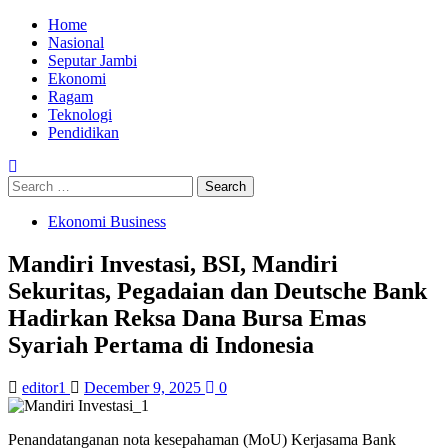
Skip
Primary
Home
to
Menu
Nasional
content
Seputar Jambi
Ekonomi
Ragam
Teknologi
Pendidikan
Search
for:
Ekonomi Business
Mandiri Investasi, BSI, Mandiri
Sekuritas, Pegadaian dan Deutsche Bank
Hadirkan Reksa Dana Bursa Emas
Syariah Pertama di Indonesia
editor1
December 9, 2025
0
Penandatanganan nota kesepahaman (MoU) Kerjasama Bank