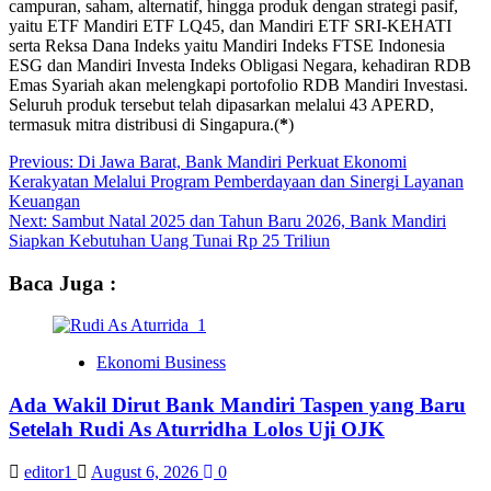
campuran, saham, alternatif, hingga produk dengan strategi pasif,
yaitu ETF Mandiri ETF LQ45, dan Mandiri ETF SRI-KEHATI
serta Reksa Dana Indeks yaitu Mandiri Indeks FTSE Indonesia
ESG dan Mandiri Investa Indeks Obligasi Negara, kehadiran RDB
Emas Syariah akan melengkapi portofolio RDB Mandiri Investasi.
Seluruh produk tersebut telah dipasarkan melalui 43 APERD,
termasuk mitra distribusi di Singapura.(
*
)
Post
Previous:
Di Jawa Barat, Bank Mandiri Perkuat Ekonomi
Kerakyatan Melalui Program Pemberdayaan dan Sinergi Layanan
navigation
Keuangan
Next:
Sambut Natal 2025 dan Tahun Baru 2026, Bank Mandiri
Siapkan Kebutuhan Uang Tunai Rp 25 Triliun
Baca Juga :
Ekonomi Business
Ada Wakil Dirut Bank Mandiri Taspen yang Baru
Setelah Rudi As Aturridha Lolos Uji OJK
editor1
August 6, 2026
0