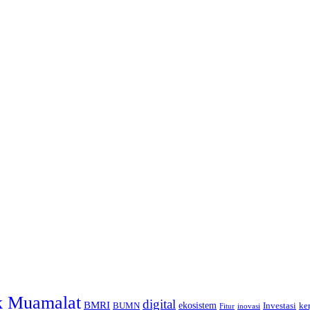
k Muamalat
digital
BMRI
ekosistem
BUMN
Investasi
ke
inovasi
Fitur