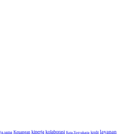
layanan
kinerja
kolaborasi
rja sama
Keuangan
kredit
Kota Yogyakarta