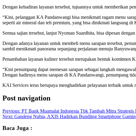
Dengan kehadiran layanan tersebut, tujuannya untuk memberikan pe
“Kini, pelanggan KA Pandanwangi bisa menikmati ragam menu sarapan
seperti air mineral dan teh premium, yang bisa dinikmati langsung 
Semua sajian tersebut, lanjut Nyoman Suardhita, bisa dipesan denga
Dengan adanya layanan untuk membeli menu sarapan tersebut, penump
sambil menikmati panorama sepanjang perjalanan menuju Banyuwangi
Penambahan layanan kuliner tersebut merupakan bentuk komitmen 
“Kini penumpang dapat memesan sarapan sebagai langkah mengawali
Dengan hadirnya menu sarapan di KA Pandanwangi, penumpang tidak pe
KAI Services terus berupaya menghadirkan pelayanan terbaik untuk 
Post navigation
Previous:
PT Bank Muamalat Indonesia Tbk Tambah Mitra Strategi
Next:
Gandeng Nubia, AXIS Hadirkan Bundling Smartphone Gaming
Baca Juga :