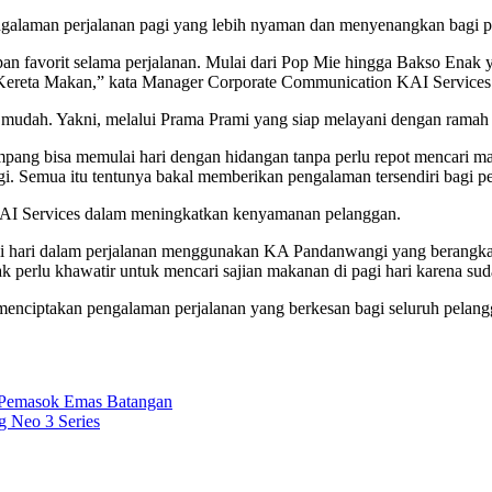
ngalaman perjalanan pagi yang lebih nyaman dan menyenangkan bagi 
 favorit selama perjalanan. Mulai dari Pop Mie hingga Bakso Enak ya
di Kereta Makan,” kata Manager Corporate Communication KAI Services
n mudah. Yakni, melalui Prama Prami yang siap melayani dengan ramah 
ang bisa memulai hari dengan hidangan tanpa perlu repot mencari mak
. Semua itu tentunya bakal memberikan pengalaman tersendiri bagi 
KAI Services dalam meningkatkan kenyamanan pelanggan.
 hari dalam perjalanan menggunakan KA Pandanwangi yang berangkat
rlu khawatir untuk mencari sajian makanan di pagi hari karena sudah
menciptakan pengalaman perjalanan yang berkesan bagi seluruh pelang
s Pemasok Emas Batangan
 Neo 3 Series