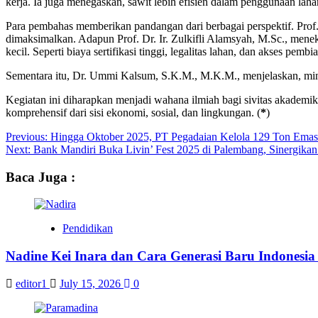
kerja. Ia juga menegaskan, sawit lebih efisien dalam penggunaan lah
Para pembahas memberikan pandangan dari berbagai perspektif. Prof
dimaksimalkan. Adapun Prof. Dr. Ir. Zulkifli Alamsyah, M.Sc., menek
kecil. Seperti biaya sertifikasi tinggi, legalitas lahan, dan akses pembi
Sementara itu, Dr. Ummi Kalsum, S.K.M., M.K.M., menjelaskan, min
Kegiatan ini diharapkan menjadi wahana ilmiah bagi sivitas akadem
komprehensif dari sisi ekonomi, sosial, dan lingkungan. (
*
)
Post
Previous:
Hingga Oktober 2025, PT Pegadaian Kelola 129 Ton Emas
Next:
Bank Mandiri Buka Livin’ Fest 2025 di Palembang, Sinergika
navigation
Baca Juga :
Pendidikan
Nadine Kei Inara dan Cara Generasi Baru Indones
editor1
July 15, 2026
0