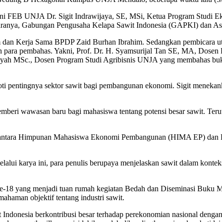
mni FEB UNJA Dr. Sigit Indrawijaya, SE, MSi, Ketua Program Stud
i antaranya, Gabungan Pengusaha Kelapa Sawit Indonesia (GAPKI) dan
um dan Kerja Sama BPDP Zaid Burhan Ibrahim. Sedangkan pembicara ut
an para pembahas. Yakni, Prof. Dr. H. Syamsurijal Tan SE, MA, Dos
msyah MSc., Dosen Program Studi Agribisnis UNJA yang membahas buku
oroti pentingnya sektor sawit bagi pembangunan ekonomi. Sigit menek
memberi wawasan baru bagi mahasiswa tentang potensi besar sawit. Ter
asi antara Himpunan Mahasiswa Ekonomi Pembangunan (HIMA EP) dan P
elalui karya ini, para penulis berupaya menjelaskan sawit dalam konteks
18 yang menjadi tuan rumah kegiatan Bedah dan Diseminasi Buku Mito
haman objektif tentang industri sawit.
Indonesia berkontribusi besar terhadap perekonomian nasional dengan m