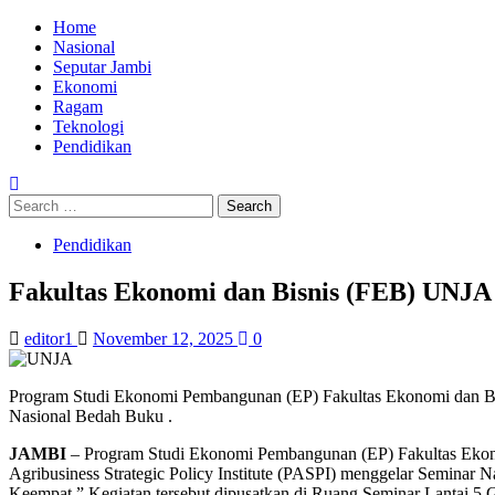
Skip
Primary
Home
to
Menu
Nasional
content
Seputar Jambi
Ekonomi
Ragam
Teknologi
Pendidikan
Search
for:
Pendidikan
Fakultas Ekonomi dan Bisnis (FEB) UNJA
editor1
November 12, 2025
0
Program Studi Ekonomi Pembangunan (EP) Fakultas Ekonomi dan Bisn
Nasional Bedah Buku .
JAMBI
– Program Studi Ekonomi Pembangunan (EP) Fakultas Ekon
Agribusiness Strategic Policy Institute (PASPI) menggelar Seminar 
Keempat.” Kegiatan tersebut dipusatkan di Ruang Seminar Lantai 