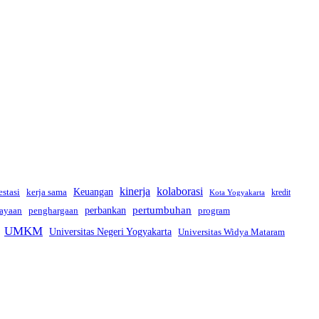
kinerja
kolaborasi
estasi
kerja sama
Keuangan
kredit
Kota Yogyakarta
pertumbuhan
perbankan
ayaan
penghargaan
program
UMKM
Universitas Negeri Yogyakarta
Universitas Widya Mataram