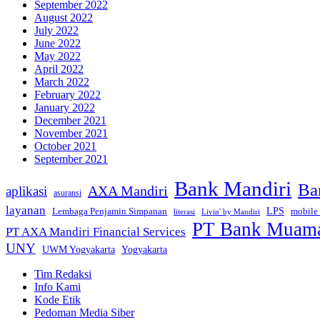
September 2022
August 2022
July 2022
June 2022
May 2022
April 2022
March 2022
February 2022
January 2022
December 2021
November 2021
October 2021
September 2021
Bank Mandiri
Ba
AXA Mandiri
aplikasi
asuransi
layanan
Lembaga Penjamin Simpanan
LPS
mobile
literasi
Livin' by Mandiri
PT Bank Muamal
PT AXA Mandiri Financial Services
UNY
Yogyakarta
UWM Yogyakarta
Tim Redaksi
Info Kami
Kode Etik
Pedoman Media Siber