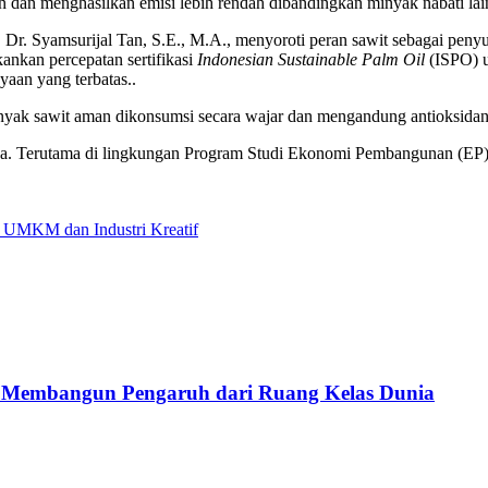
an dan menghasilkan emisi lebih rendah dibandingkan minyak nabati lai
. Dr. Syamsurijal Tan, S.E., M.A., menyoroti peran sawit sebagai pe
ankan percepatan sertifikasi
Indonesian Sustainable Palm Oil
(ISPO) u
ayaan yang terbatas..
yak sawit aman dikonsumsi secara wajar dan mengandung antioksidan 
ika. Terutama di lingkungan Program Studi Ekonomi Pembangunan (EP)
n UMKM dan Industri Kreatif
ia Membangun Pengaruh dari Ruang Kelas Dunia