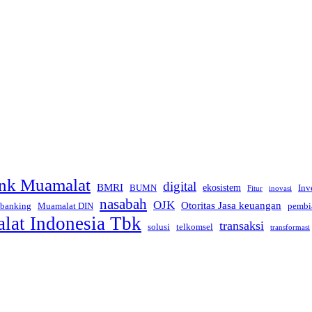
nk Muamalat
digital
BMRI
ekosistem
BUMN
Inv
inovasi
Fitur
nasabah
OJK
Otoritas Jasa keuangan
 banking
Muamalat DIN
pembi
at Indonesia Tbk
transaksi
telkomsel
solusi
transformasi