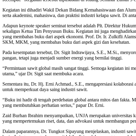
Kegiatan ini dihadiri Wakil Dekan Bidang Kemahasiswaan dan Alu
serta akademisi, mahasiswa, dan praktisi industri kelapa sawit. D
Adapun keynote speaker seminat tersebut adalah Plt. Direktur Huk
sekaligus Ketua Tim Penyusun Buku. Kegiatan ini juga menghadirk
yang membahas buku dari aspek ekonomi. Prof. Dr. Ir. Zulkifli Ala
SKM, MKM, yang membahas buku dari aspek gizi dan kesehatan.
Pada kesempatan tersebut, Dr. Sigit Indrawijaya, S.E., M.Si., meny
pangan, tetapi juga menjadi sumber energi yang bernilai tinggi.
“Permintaan sawit global masih sangat tinggi. Semoga kegiatan ini 
utama,” ujar Dr. Sigit saat membuka acara.
Sementara itu, Dr. Hj. Erni Achmad., S.E., mengapresiasi kolabor
untuk memperkuat daya saing industri sawit.
“Buku ini hadir di tengah perdebatan global antara mitos dan fakta. M
yang membutuhkan perhatian serius,” papar Dr. Erni.
Zaid Burhan Ibrahim menyampaikan, UNJA merupakan universitas ke-
yang mempertemukan riset, data, dan advokasi untuk membangun pema
Dalam paparannya, Dr. Tungkot Sipayung menjelaskan, industri sawit 