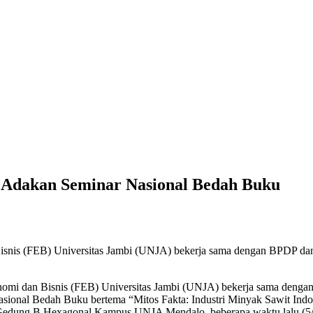
 Adakan Seminar Nasional Bedah Buku
is (FEB) Universitas Jambi (UNJA) bekerja sama dengan BPDP dan Pa
omi dan Bisnis (FEB) Universitas Jambi (UNJA) bekerja sama denga
Nasional Bedah Buku bertema “Mitos Fakta: Industri Minyak Sawit Ind
5 Gedung B Hexagonal Kampus UNJA Mendalo, beberapa waktu lalu (5/