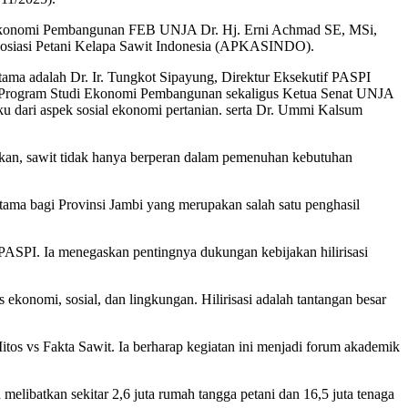
i Ekonomi Pembangunan FEB UNJA Dr. Hj. Erni Achmad SE, MSi,
 Asosiasi Petani Kelapa Sawit Indonesia (APKASINDO).
ama adalah Dr. Ir. Tungkot Sipayung, Direktur Eksekutif PASPI
en Program Studi Ekonomi Pembangunan sekaligus Ketua Senat UNJA
 dari aspek sosial ekonomi pertanian. serta Dr. Ummi Kalsum
ankan, sawit tidak hanya berperan dalam pemenuhan kebutuhan
utama bagi Provinsi Jambi yang merupakan salah satu penghasil
ASPI. Ia menegaskan pentingnya dukungan kebijakan hilirisasi
 ekonomi, sosial, dan lingkungan. Hilirisasi adalah tantangan besar
s vs Fakta Sawit. Ia berharap kegiatan ini menjadi forum akademik
elibatkan sekitar 2,6 juta rumah tangga petani dan 16,5 juta tenaga