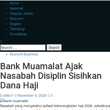
Home
Nasional
Seputar Jambi
Ekonomi
Ragam
Teknologi
Pendidikan
Ekonomi Business
Bank Muamalat Ajak
Nasabah Disiplin Sisihkan
Dana Haji
editor1
November 4, 2025
0
Nasabah yang mengetahui jadwal keberangkatan haji 2026, sebaiknya