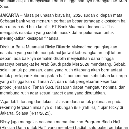
semakin disiplin menyisihkan dana hingga saatnya berangkat ke Arab
Saudi
JAKARTA
– Masa pelunasan biaya haji 2026 sudah di depan mata.
Sebagai bank yang menaruh perhatian besar terhadap ekosistem haji
dan umrah dari hulu ke hilir, PT Bank Muamalat Indonesia Tbk
mengajak nasabah yang sudah masuk daftar pelunasan untuk
meningkatkan kesiapan finansial.
Direktur Bank Muamalat Ricky Rikardo Mulyadi mengungkapkan,
nasabah yang sudah mengetahui jadwal keberangkatan haji tahun
depan, ada baiknya semakin disiplin menyisihkan dana hingga
saatnya berangkat ke Arab Saudi pada Mei 2026 mendatang. Sebab,
selain untuk pelunasan, dana yang rutin ditabung akan bermanfaat
untuk persiapan keberangkatan haji, pemenuhan kebutuhan keluarga
yang ditinggalkan di Tanah Air, dan untuk pengeluaran keperluan
pribadi jemaah di Tanah Suci. Nasabah dapat mengatur nominal dan
menabung rutin agar sesuai target dana yang dibutuhkan.
“Agar lebih tenang dan fokus, sisihkan dana untuk pelunasan pada
rekening terpisah misalnya di Tabungan iB Hijrah Haji,” ujar Ricky di
Jakarta, Selasa (4/11/2025).
Ricky juga mengajak nasabah memanfaatkan Program Rindu Haji
(Rincian Dana untuk Haji) yang memberi hadiah satu paket perjalanan