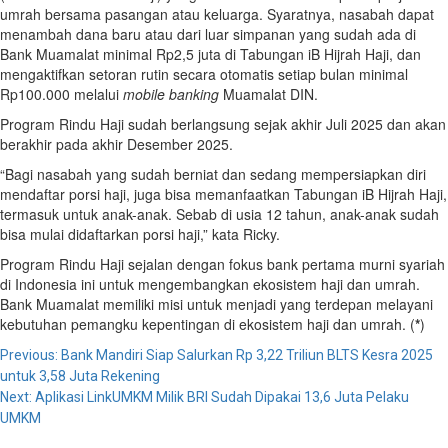
umrah bersama pasangan atau keluarga. Syaratnya, nasabah dapat
menambah dana baru atau dari luar simpanan yang sudah ada di
Bank Muamalat minimal Rp2,5 juta di Tabungan iB Hijrah Haji, dan
mengaktifkan setoran rutin secara otomatis setiap bulan minimal
Rp100.000 melalui
mobile banking
Muamalat DIN.
Program Rindu Haji sudah berlangsung sejak akhir Juli 2025 dan akan
berakhir pada akhir Desember 2025.
“Bagi nasabah yang sudah berniat dan sedang mempersiapkan diri
mendaftar porsi haji, juga bisa memanfaatkan Tabungan iB Hijrah Haji,
termasuk untuk anak-anak. Sebab di usia 12 tahun, anak-anak sudah
bisa mulai didaftarkan porsi haji,” kata Ricky.
Program Rindu Haji sejalan dengan fokus bank pertama murni syariah
di Indonesia ini untuk mengembangkan ekosistem haji dan umrah.
Bank Muamalat memiliki misi untuk menjadi yang terdepan melayani
kebutuhan pemangku kepentingan di ekosistem haji dan umrah. (
*
)
Previous:
Bank Mandiri Siap Salurkan Rp 3,22 Triliun BLTS Kesra 2025
untuk 3,58 Juta Rekening
Next:
Aplikasi LinkUMKM Milik BRI Sudah Dipakai 13,6 Juta Pelaku
UMKM