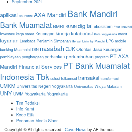
September 2021
Bank Mandiri
AXA Mandiri
aplikasi
asuransi
Bank Muamalat
digital
BMRI
ekosistem
BUMN
inovasi
Fitur
kinerja
kolaborasi
Keuangan
Investasi
kerja sama
kredit
Kota Yogyakarta
layanan
LPS
Lembaga Penjamin Simpanan
mobile
literasi
Livin' by Mandiri
nasabah
OJK
Otoritas Jasa keuangan
banking
Muamalat DIN
PT AXA
pertumbuhan
perbankan
pembiayaan
penghargaan
program
PT Bank Muamalat
Mandiri Financial Services
Indonesia Tbk
transaksi
solusi
telkomsel
transformasi
UMKM
Universitas Negeri Yogyakarta
Universitas Widya Mataram
UNY
UWM Yogyakarta
Yogyakarta
Tim Redaksi
Info Kami
Kode Etik
Pedoman Media Siber
Copyright © All rights reserved
|
CoverNews
by AF themes.