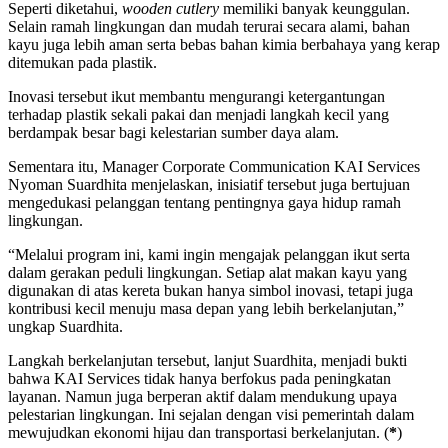
Seperti diketahui,
wooden cutlery
memiliki banyak keunggulan.
Selain ramah lingkungan dan mudah terurai secara alami, bahan
kayu juga lebih aman serta bebas bahan kimia berbahaya yang kerap
ditemukan pada plastik.
Inovasi tersebut ikut membantu mengurangi ketergantungan
terhadap plastik sekali pakai dan menjadi langkah kecil yang
berdampak besar bagi kelestarian sumber daya alam.
Sementara itu, Manager Corporate Communication KAI Services
Nyoman Suardhita menjelaskan, inisiatif tersebut juga bertujuan
mengedukasi pelanggan tentang pentingnya gaya hidup ramah
lingkungan.
“Melalui program ini, kami ingin mengajak pelanggan ikut serta
dalam gerakan peduli lingkungan. Setiap alat makan kayu yang
digunakan di atas kereta bukan hanya simbol inovasi, tetapi juga
kontribusi kecil menuju masa depan yang lebih berkelanjutan,”
ungkap Suardhita.
Langkah berkelanjutan tersebut, lanjut Suardhita, menjadi bukti
bahwa KAI Services tidak hanya berfokus pada peningkatan
layanan. Namun juga berperan aktif dalam mendukung upaya
pelestarian lingkungan. Ini sejalan dengan visi pemerintah dalam
mewujudkan ekonomi hijau dan transportasi berkelanjutan. (
*
)