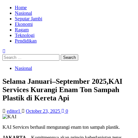
Skip
Primary
Home
to
Menu
Nasional
content
Seputar Jambi
Ekonomi
Ragam
Teknologi
Pendidikan
Search
for:
Nasional
Selama Januari–September 2025,KAI
Services Kurangi Enam Ton Sampah
Plastik di Kereta Api
editor1
October 23, 2025
0
KAI Services berhasil mengurangi enam ton sampah plastik.
JAKARTA
– Komitmennya akan prinsip keberlanjutan terus