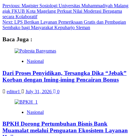
Post
Previous:
Magister Sosiologi Universitas Muhammadiyah Malang
ajak FKUB Kota Magelang Perkuat Nilai Moderasi Beragama
navigation
secara Kolaboratif
Next:
LPS Berikan Layanan Pemeriksaan Gratis dan Pembagian
Sembako bagi Masyarakat Kepuharjo Sleman
Baca Juga :
Nasional
Dari Proses Penyidikan, Tersangka Dika “Jebak”
Korban dengan Iming-iming Pencairan Bonus
editor1
July 31, 2026
0
Nasional
BPKH Dorong Pertumbuhan Bisnis Bank
Muamalat melalui Penguatan Ekosistem Layanan