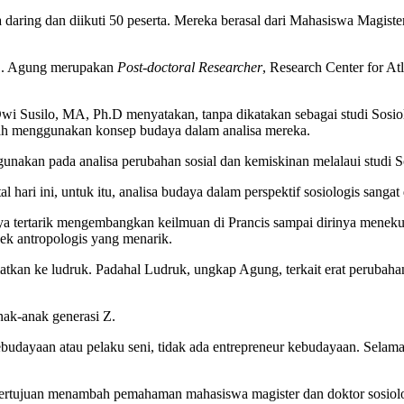
 daring dan diikuti 50 peserta. Mereka berasal dari Mahasiswa Magiste
D,. Agung merupakan
Post-doctoral Researcher
, Research Center for A
Susilo, MA, Ph.D menyatakan, tanpa dikatakan sebagai studi Sosiolo
dah menggunakan konsep budaya dalam analisa mereka.
digunakan pada analisa perubahan sosial dan kemiskinan melalaui studi
l hari ini, untuk itu, analisa budaya dalam perspektif sosiologis sang
tertarik mengembangkan keilmuan di Prancis sampai dirinya menekuni
k antropologis yang menarik.
tkan ke ludruk. Padahal Ludruk, ungkap Agung, terkait erat perubahan 
nak-anak generasi Z.
ebudayaan atau pelaku seni, tidak ada entrepreneur kebudayaan. Selam
bertujuan menambah pemahaman mahasiswa magister dan doktor sosiolog