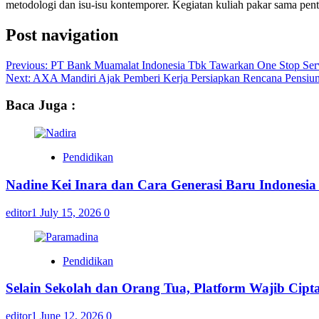
metodologi dan isu-isu kontemporer. Kegiatan kuliah pakar sama pent
Post navigation
Previous:
PT Bank Muamalat Indonesia Tbk Tawarkan One Stop Serv
Next:
AXA Mandiri Ajak Pemberi Kerja Persiapkan Rencana Pensiu
Baca Juga :
Pendidikan
Nadine Kei Inara dan Cara Generasi Baru Indones
editor1
July 15, 2026
0
Pendidikan
Selain Sekolah dan Orang Tua, Platform Wajib Cip
editor1
June 12, 2026
0