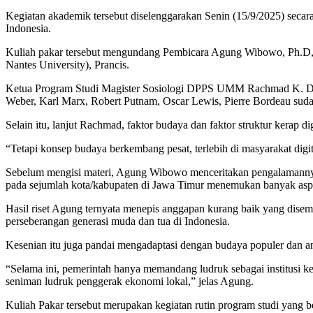
Kegiatan akademik tersebut diselenggarakan Senin (15/9/2025) secara
Indonesia.
Kuliah pakar tersebut mengundang Pembicara Agung Wibowo, Ph.
Nantes University), Prancis.
Ketua Program Studi Magister Sosiologi DPPS UMM Rachmad K. Dwi 
Weber, Karl Marx, Robert Putnam, Oscar Lewis, Pierre Bordeau su
Selain itu, lanjut Rachmad, faktor budaya dan faktor struktur kerap 
“Tetapi konsep budaya berkembang pesat, terlebih di masyarakat digita
Sebelum mengisi materi, Agung Wibowo menceritakan pengalamannya 
pada sejumlah kota/kabupaten di Jawa Timur menemukan banyak aspe
Hasil riset Agung ternyata menepis anggapan kurang baik yang disema
perseberangan generasi muda dan tua di Indonesia.
Kesenian itu juga pandai mengadaptasi dengan budaya populer dan a
“Selama ini, pemerintah hanya memandang ludruk sebagai institusi k
seniman ludruk penggerak ekonomi lokal,” jelas Agung.
Kuliah Pakar tersebut merupakan kegiatan rutin program studi yang 