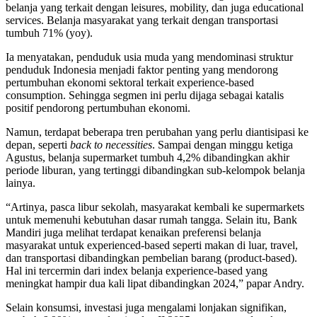
belanja yang terkait dengan leisures, mobility, dan juga educational
services. Belanja masyarakat yang terkait dengan transportasi
tumbuh 71% (yoy).
Ia menyatakan, penduduk usia muda yang mendominasi struktur
penduduk Indonesia menjadi faktor penting yang mendorong
pertumbuhan ekonomi sektoral terkait experience-based
consumption. Sehingga segmen ini perlu dijaga sebagai katalis
positif pendorong pertumbuhan ekonomi.
Namun, terdapat beberapa tren perubahan yang perlu diantisipasi ke
depan, seperti
back to necessities
. Sampai dengan minggu ketiga
Agustus, belanja supermarket tumbuh 4,2% dibandingkan akhir
periode liburan, yang tertinggi dibandingkan sub-kelompok belanja
lainya.
“Artinya, pasca libur sekolah, masyarakat kembali ke supermarkets
untuk memenuhi kebutuhan dasar rumah tangga. Selain itu, Bank
Mandiri juga melihat terdapat kenaikan preferensi belanja
masyarakat untuk experienced-based seperti makan di luar, travel,
dan transportasi dibandingkan pembelian barang (product-based).
Hal ini tercermin dari index belanja experience-based yang
meningkat hampir dua kali lipat dibandingkan 2024,” papar Andry.
Selain konsumsi, investasi juga mengalami lonjakan signifikan,