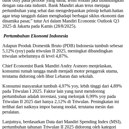
bank only pada periode yang sama, lebih rendah jika dibandingkan
dengan rata-rata industri. Bank Mandiri akan terus menjaga
pertumbuhan yang sehat dan mengedepankan prinsip kehati-hatian
agar tetap tangguh dalam menghadapi berbagai siklus ekonomi dan
dinamika pasar,” tutur Ari dalam Mandiri Economic Outlook Q3
2025 di Jakarta pada Kamis (28/8/2025).
Pertumbuhan Ekonomi Indonesia
Adapun Produk Domestik Bruto (PDB) Indonesia tumbuh sebesar
5,12% (yoy) pada triwulan II 2025, meningkat dibandingkan
triwulan sebelumnya di level 4,87%.
Chief Economist Bank Mandiri Andry Asmoro menjelaskan,
konsumsi rumah tangga masih menjadi motor penggerak utama,
terutama didorong oleh libur Lebaran dan sekolah.
Konsumsi masyarakat tumbuh 4,97% yoy, lebih tinggi dari 4,89%
pada Triwulan I 2025. Faktor lain yang turut mendorong
pertumbuhan adalah investasi, yang melonjak 6,99% yoy pada
Triwulan II 2025 dari hanya 2,12% di Triwulan. Peningkatan ini
terlihat dari naiknya impor barang modal, terutama mesin dan
peralatan.
Lanjutnya, berdasarkan Data dari Mandiri Spending Index (MSI),
pertumbuhan tahunan Triwulan II 2025 didorong oleh kategori