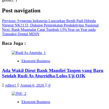
global.(
*
)
Post navigation
Previous:
Syngenta Indonesia Luncurkan Benih Padi Hibrida
Ningrat NK2133, Dukung Peningkatan Produktivitas Nasional
Next:
Bank Muamalat Catat Tumbuh 13% Year on Year pada
Transaksi Digital MDIN
Baca Juga :
Ekonomi Business
Ada Wakil Dirut Bank Mandiri Taspen yang Baru
Setelah Rudi As Aturridha Lolos Uji OJK
editor1
August 6, 2026
0
Ekonomi Business