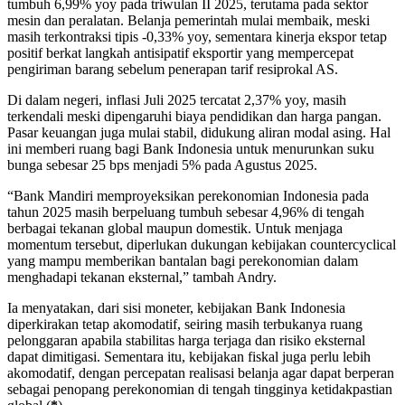
tumbuh 6,99% yoy pada triwulan II 2025, terutama pada sektor
mesin dan peralatan. Belanja pemerintah mulai membaik, meski
masih terkontraksi tipis -0,33% yoy, sementara kinerja ekspor tetap
positif berkat langkah antisipatif eksportir yang mempercepat
pengiriman barang sebelum penerapan tarif resiprokal AS.
Di dalam negeri, inflasi Juli 2025 tercatat 2,37% yoy, masih
terkendali meski dipengaruhi biaya pendidikan dan harga pangan.
Pasar keuangan juga mulai stabil, didukung aliran modal asing. Hal
ini memberi ruang bagi Bank Indonesia untuk menurunkan suku
bunga sebesar 25 bps menjadi 5% pada Agustus 2025.
“Bank Mandiri memproyeksikan perekonomian Indonesia pada
tahun 2025 masih berpeluang tumbuh sebesar 4,96% di tengah
berbagai tekanan global maupun domestik. Untuk menjaga
momentum tersebut, diperlukan dukungan kebijakan countercyclical
yang mampu memberikan bantalan bagi perekonomian dalam
menghadapi tekanan eksternal,” tambah Andry.
Ia menyatakan, dari sisi moneter, kebijakan Bank Indonesia
diperkirakan tetap akomodatif, seiring masih terbukanya ruang
pelonggaran apabila stabilitas harga terjaga dan risiko eksternal
dapat dimitigasi. Sementara itu, kebijakan fiskal juga perlu lebih
akomodatif, dengan percepatan realisasi belanja agar dapat berperan
sebagai penopang perekonomian di tengah tingginya ketidakpastian