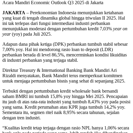
Acara Mandiri Economic Outlook Q3 2025 di Jakarta
JAKARTA
– Perekonomian Indonesia menunjukkan ketahanan
yang kuat di tengah dinamika global hingga triwulan II 2025. Hal
ini tak terlepas dari fungsi intermediasi industri perbankan
menunjukkan moderasi dengan pertumbuhan kredit 7,03%
year on
year
(yoy) pada Juli 2025.
Adapun dana pihak ketiga (DPK) perbankan tumbuh stabil sebesar
7,00% yoy. Hal ini mendorong rasio loan to deposit (LDR)
perbankan berada di level 86,5%, mencerminkan kondisi likuiditas
di industri perbankan yang terjaga stabil.
Direktur Treasury & International Banking Bank Mandiri Ari
Rizaldi menyatakan, Bank Mandiri terus memperkuat komitmen
untuk menjaga pertumbuhan bisnis yang sehat di sepanjang 2025.
Terbukti dengan pertumbuhan kredit wholesale bank bersandi
saham BMRI ini tumbuh 15,8% yoy hingga Mei 2025. Pencapaian
itu jauh di atas rata-rata industri yang tumbuh 8,43% yoy pada posisi
yang sama. Kredit perumahan atau KPR juga tumbuh 14,2% yoy.
Sementara itu, segmen ritel naik 8,95% secara tahunan, sejalan
dengan tren industri.
“Kualitas kredit tetap terjaga dengan rasio NPL hanya 1,06% secara