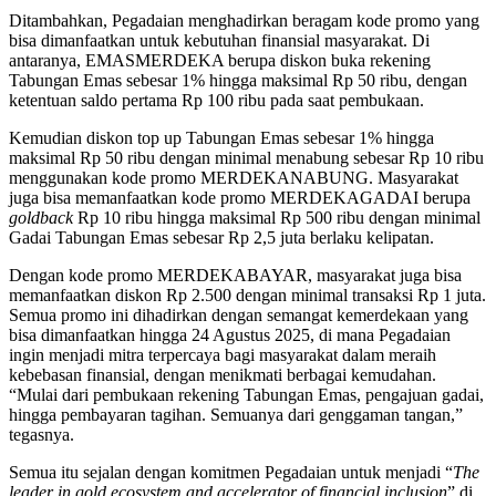
Ditambahkan, Pegadaian menghadirkan beragam kode promo yang
bisa dimanfaatkan untuk kebutuhan finansial masyarakat. Di
antaranya, EMASMERDEKA berupa diskon buka rekening
Tabungan Emas sebesar 1% hingga maksimal Rp 50 ribu, dengan
ketentuan saldo pertama Rp 100 ribu pada saat pembukaan.
Kemudian diskon top up Tabungan Emas sebesar 1% hingga
maksimal Rp 50 ribu dengan minimal menabung sebesar Rp 10 ribu
menggunakan kode promo MERDEKANABUNG. Masyarakat
juga bisa memanfaatkan kode promo MERDEKAGADAI berupa
goldback
Rp 10 ribu hingga maksimal Rp 500 ribu dengan minimal
Gadai Tabungan Emas sebesar Rp 2,5 juta berlaku kelipatan.
Dengan kode promo MERDEKABAYAR, masyarakat juga bisa
memanfaatkan diskon Rp 2.500 dengan minimal transaksi Rp 1 juta.
Semua promo ini dihadirkan dengan semangat kemerdekaan yang
bisa dimanfaatkan hingga 24 Agustus 2025, di mana Pegadaian
ingin menjadi mitra terpercaya bagi masyarakat dalam meraih
kebebasan finansial, dengan menikmati berbagai kemudahan.
“Mulai dari pembukaan rekening Tabungan Emas, pengajuan gadai,
hingga pembayaran tagihan. Semuanya dari genggaman tangan,”
tegasnya.
Semua itu sejalan dengan komitmen Pegadaian untuk menjadi “
The
leader in gold ecosystem and accelerator of financial inclusion
” di