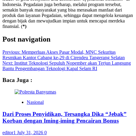
Indonesia. Pegadaian juga berharap, melalui program tersebut,
semakin banyak masyarakat yang bisa merasakan manfaat dari
produk dan layanan Pegadaian, sehingga dapat mengelola keuangan
dengan bijak dan mewujudkan impian untuk mencapai merdeka
finansial. (
*)
Post navigation
Previous:
Memperluas Akses Pasar Modal, MNC Sekuritas
Resmikan Kantor Cabang ke-29 di Cirendeu Tangerang Selatan
Next:
Institut Teknologi Sepuluh Nopember akan Terjun Langsung
Bantu Pengembangan Teknologi Kapal Selam RI
Baca Juga :
Nasional
Dari Proses Penyidikan, Tersangka Dika “Jebak”
Korban dengan Iming-iming Pencairan Bonus
editor1
July 31, 2026
0