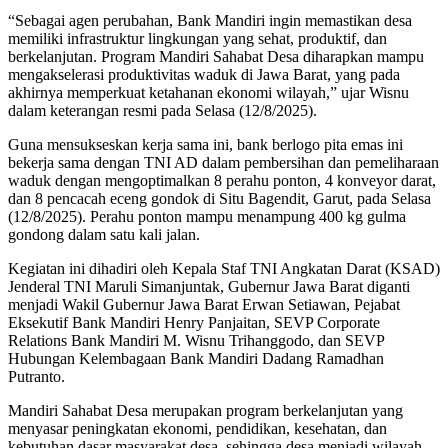
“Sebagai agen perubahan, Bank Mandiri ingin memastikan desa
memiliki infrastruktur lingkungan yang sehat, produktif, dan
berkelanjutan. Program Mandiri Sahabat Desa diharapkan mampu
mengakselerasi produktivitas waduk di Jawa Barat, yang pada
akhirnya memperkuat ketahanan ekonomi wilayah,” ujar Wisnu
dalam keterangan resmi pada Selasa (12/8/2025).
Guna mensukseskan kerja sama ini, bank berlogo pita emas ini
bekerja sama dengan TNI AD dalam pembersihan dan pemeliharaan
waduk dengan mengoptimalkan 8 perahu ponton, 4 konveyor darat,
dan 8 pencacah eceng gondok di Situ Bagendit, Garut, pada Selasa
(12/8/2025). Perahu ponton mampu menampung 400 kg gulma
gondong dalam satu kali jalan.
Kegiatan ini dihadiri oleh Kepala Staf TNI Angkatan Darat (KSAD)
Jenderal TNI Maruli Simanjuntak, Gubernur Jawa Barat diganti
menjadi Wakil Gubernur Jawa Barat Erwan Setiawan, Pejabat
Eksekutif Bank Mandiri Henry Panjaitan, SEVP Corporate
Relations Bank Mandiri M. Wisnu Trihanggodo, dan SEVP
Hubungan Kelembagaan Bank Mandiri Dadang Ramadhan
Putranto.
Mandiri Sahabat Desa merupakan program berkelanjutan yang
menyasar peningkatan ekonomi, pendidikan, kesehatan, dan
kebutuhan dasar masyarakat desa, sehingga desa menjadi wilayah