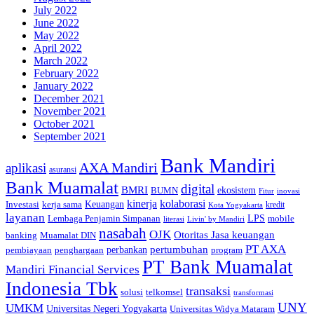
July 2022
June 2022
May 2022
April 2022
March 2022
February 2022
January 2022
December 2021
November 2021
October 2021
September 2021
Bank Mandiri
AXA Mandiri
aplikasi
asuransi
Bank Muamalat
digital
BMRI
ekosistem
BUMN
inovasi
Fitur
kinerja
kolaborasi
Investasi
kerja sama
Keuangan
kredit
Kota Yogyakarta
layanan
Lembaga Penjamin Simpanan
LPS
mobile
literasi
Livin' by Mandiri
nasabah
OJK
Otoritas Jasa keuangan
banking
Muamalat DIN
PT AXA
pertumbuhan
perbankan
pembiayaan
penghargaan
program
PT Bank Muamalat
Mandiri Financial Services
Indonesia Tbk
transaksi
telkomsel
solusi
transformasi
UNY
UMKM
Universitas Negeri Yogyakarta
Universitas Widya Mataram