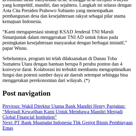
yang kompetitif, mandiri, dan sejahtera. Langkah ini selaras dengan
Asta Cita Presiden Prabowo Subianto yang menempatkan
pembangunan desa dan kesejahteraan rakyat sebagai pilar utama
kemajuan Indonesia.
“Kami mengapresiasi strategi KSAD Jenderal TNI Maruli
Simanjuntak dalam menggerakan TNI AD untuk fokus pada
peningkatan kesejahteraan masyarakat dengan berbagai inisiatif,”
papar Wisnu.
Sebelumnya, program ini telah dilaksanakan di Danau Toba
Sumatera Utara dengan bantuan berupa 8 perahu ponton dan 4
konveyor darat. Kolaborasi ini terbukti membantu mengoptimalkan
fungsi dan potensi sumber daya air daerah setempat sehingga bisa
menggerakan perekonomian dari wilayah. (*)
Post navigation
Previous:
Wakil Direktur Utama Bank Mandiri Henry Panjaitan:
“Menjadi Kewajiban Kami Untuk Membawa Mandiri Menjadi
Global Financial Institution”
Next:
PT Bank Muamalat Indonesia Tbk Genjot Bisnis Pembiayaan
Emas