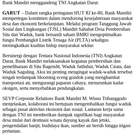
Bank Mandiri menggandeng TNI Angkatan Darat.
GARUT
– Dalam rangka peringatan HUT RI ke-80, Bank Mandiri
mempertegas komitmen dalam mendorong kesejahteraan masyarakat
desa dan ekonomi berkelanjutan. Melalui program Tanggung Jawab
Sosial dan Lingkungan (TJSL) Mandiri Sahabat Desa Pembersihan
Situ dan Waduk, bank bersandi saham BMRI mengoptimalkan
fungsi Pembangkit Listrik Tenaga Air (PLTA) sekaligus
meningkatkan kualitas hidup masyarakat sekitar.
Bersinergi dengan Tentara Nasional Indonesia (TNI) Angkatan
Darat, Bank Mandiri melaksanakan kegiatan pembersihan dan
pemeliharaan di Situ Bagendit, Waduk Jatiluhur, Waduk Cirata, dan
Waduk Saguling. Aksi ini penting mengingat waduk-waduk tersebut
tengah terdampak blooming eceng gondok yang menghambat
transportasi air, mengurangi paparan cahaya, menurunkan kadar
oksigen, serta menyebabkan pendangkalan.
SEVP Corporate Relations Bank Mandiri M. Wisnu Trihanggodo
menjelaskan, kolaborasi ini bertujuan mengembalikan fungsi waduk
sebagai pusat aktivitas ekonomi dan sosial. Lantaran kerja sama
dengan TNI ini memberikan dampak signifikan bagi masyarakat
desa mulai dari destinasi wisata dayung kayak dan jetski,
pengendalian banjir, budidaya ikan, sumber air bersih hingga irigasi
pertanian.