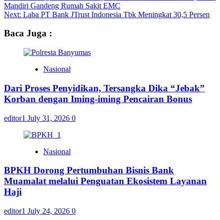
Mandiri Gandeng Rumah Sakit EMC
Next:
Laba PT Bank JTrust Indonesia Tbk Meningkat 30,5 Persen
Baca Juga :
Nasional
Dari Proses Penyidikan, Tersangka Dika “Jebak”
Korban dengan Iming-iming Pencairan Bonus
editor1
July 31, 2026
0
Nasional
BPKH Dorong Pertumbuhan Bisnis Bank
Muamalat melalui Penguatan Ekosistem Layanan
Haji
editor1
July 24, 2026
0