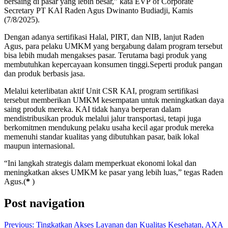
bersaing di pasar yang lebih besar,” kata EVP of Corporate
Secretary PT KAI Raden Agus Dwinanto Budiadji, Kamis
(7/8/2025).
Dengan adanya sertifikasi Halal, PIRT, dan NIB, lanjut Raden
Agus, para pelaku UMKM yang bergabung dalam program tersebut
bisa lebih mudah mengakses pasar. Terutama bagi produk yang
membutuhkan kepercayaan konsumen tinggi.Seperti produk pangan
dan produk berbasis jasa.
Melalui keterlibatan aktif Unit CSR KAI, program sertifikasi
tersebut memberikan UMKM kesempatan untuk meningkatkan daya
saing produk mereka. KAI tidak hanya berperan dalam
mendistribusikan produk melalui jalur transportasi, tetapi juga
berkomitmen mendukung pelaku usaha kecil agar produk mereka
memenuhi standar kualitas yang dibutuhkan pasar, baik lokal
maupun internasional.
“Ini langkah strategis dalam memperkuat ekonomi lokal dan
meningkatkan akses UMKM ke pasar yang lebih luas,” tegas Raden
Agus.(
*
)
Post navigation
Previous:
Tingkatkan Akses Layanan dan Kualitas Kesehatan, AXA