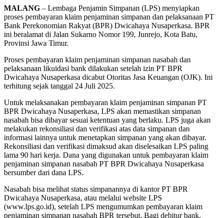
MALANG
– Lembaga Penjamin Simpanan (LPS) menyiapkan
proses pembayaran klaim penjaminan simpanan dan pelaksanaan PT
Bank Perekonomian Rakyat (BPR) Dwicahaya Nusaperkasa. BPR
ini beralamat di Jalan Sukarno Nomor 199, Junrejo, Kota Batu,
Provinsi Jawa Timur.
Proses pembayaran klaim penjaminan simpanan nasabah dan
pelaksanaan likuidasi bank dilakukan setelah izin PT BPR
Dwicahaya Nusaperkasa dicabut Otoritas Jasa Keuangan (OJK). Ini
terhitung sejak tanggal 24 Juli 2025.
Untuk melaksanakan pembayaran klaim penjaminan simpanan PT
BPR Dwicahaya Nusaperkasa, LPS akan memastikan simpanan
nasabah bisa dibayar sesuai ketentuan yang berlaku. LPS juga akan
melakukan rekonsiliasi dan verifikasi atas data simpanan dan
informasi lainnya untuk menetapkan simpanan yang akan dibayar.
Rekonsiliasi dan verifikasi dimaksud akan diselesaikan LPS paling
lama 90 hari kerja. Dana yang digunakan untuk pembayaran klaim
penjaminan simpanan nasabah PT BPR Dwicahaya Nusaperkasa
bersumber dari dana LPS.
Nasabah bisa melihat status simpanannya di kantor PT BPR
Dwicahaya Nusaperkasa, atau melalui website LPS
(www.lps.go.id), setelah LPS mengumumkan pembayaran klaim
penjaminan simpanan nasabah BPR tersebut. Bagi debitur bank,