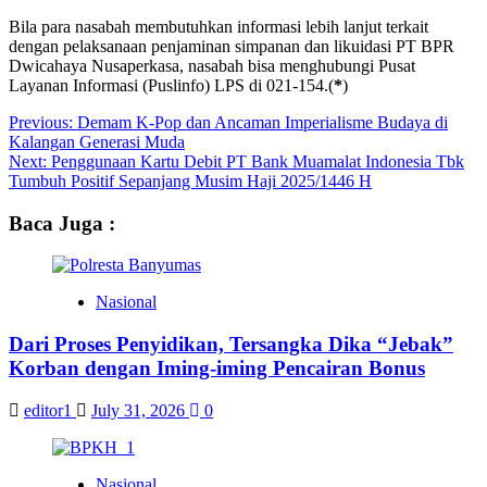
Bila para nasabah membutuhkan informasi lebih lanjut terkait
dengan pelaksanaan penjaminan simpanan dan likuidasi PT BPR
Dwicahaya Nusaperkasa, nasabah bisa menghubungi Pusat
Layanan Informasi (Puslinfo) LPS di 021-154.(
*
)
Post
Previous:
Demam K-Pop dan Ancaman Imperialisme Budaya di
Kalangan Generasi Muda
navigation
Next:
Penggunaan Kartu Debit PT Bank Muamalat Indonesia Tbk
Tumbuh Positif Sepanjang Musim Haji 2025/1446 H
Baca Juga :
Nasional
Dari Proses Penyidikan, Tersangka Dika “Jebak”
Korban dengan Iming-iming Pencairan Bonus
editor1
July 31, 2026
0
Nasional