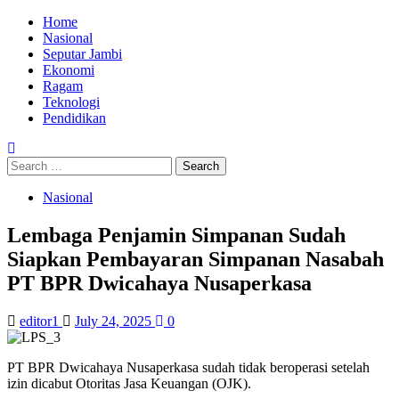
Skip
Primary
Home
to
Menu
Nasional
content
Seputar Jambi
Ekonomi
Ragam
Teknologi
Pendidikan
Search
for:
Nasional
Lembaga Penjamin Simpanan Sudah
Siapkan Pembayaran Simpanan Nasabah
PT BPR Dwicahaya Nusaperkasa
editor1
July 24, 2025
0
PT BPR Dwicahaya Nusaperkasa sudah tidak beroperasi setelah
izin dicabut Otoritas Jasa Keuangan (OJK).