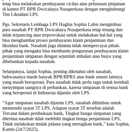
tetap bisa melakukan pembayaran cicilan atau pelunasan pinjaman
di kantor PT BPR Dwicahaya Nusaperkasa dengan menghubungi
Tim Likuidasi LPS.
Pgs. Sekretaris Lembaga LPS Haghia Sophia Lubis mengimbau
para nasabah PT BPR Dwicahaya Nusaperkasa tetap tenang dan
tidak terpancing atau terprovokasi untuk melakukan hal-hal yang
bisa menghambat proses pembayaran klaim penjaminan dan
likuidasi bank. Nasabah juga diminta tidak mempercayai pihak-
pihak yang mengaku bisa membantu pengurusan pembayaran klaim
penjaminan simpanan dengan sejumlah imbalan atau biaya yang
dibebankan kepada nasabah.
Selanjutnya, lanjut Sophia, penting diketahui oleh nasabah,
bahwasanya masih banyak BPR/BPRS atau bank umum lainnya
yang masih beroperasi. Para nasabah tidak perlu ragu untuk kembali
menyimpan uangnya di perbankan, karena simpanan di semua bank
yang beroperasi di Indonesia dijamin oleh LPS.
“Agar simpanan nasabah dijamin LPS, nasabah dihimbau untuk
memenuhi syarat 3T LPS. Adapun syarat 3T tersebut adalah
Tercatat dalam pembukuan bank, Tingkat bunga simpanan yang
diterima nasabah tidak melebihi tingkat bunga penjaminan LPS,
Tidak melakukan tindak pidana yang merugikan bank,” kata Sophia,
Kamis (24/7/2025).