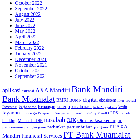
October 2022
September 2022
August 2022
July 2022
June 2022
May 2022
April 2022
March 2022
February 2022
January 2022
December 2021
November 2021
October 2021
September 2021
Bank Mandiri
AXA Mandiri
aplikasi
asuransi
Bank Muamalat
digital
BMRI
ekosistem
BUMN
inovasi
Fitur
kinerja
kolaborasi
Investasi
kerja sama
Keuangan
kredit
Kota Yogyakarta
layanan
Lembaga Penjamin Simpanan
LPS
mobile
literasi
Livin' by Mandiri
nasabah
OJK
Otoritas Jasa keuangan
banking
Muamalat DIN
PT AXA
pertumbuhan
perbankan
pembiayaan
penghargaan
program
PT Bank Muamalat
Mandiri Financial Services