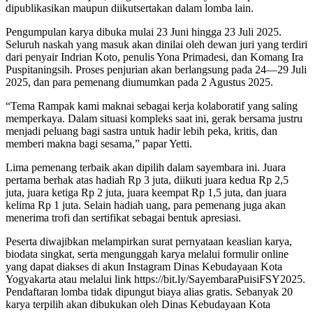
dipublikasikan maupun diikutsertakan dalam lomba lain.
Pengumpulan karya dibuka mulai 23 Juni hingga 23 Juli 2025.
Seluruh naskah yang masuk akan dinilai oleh dewan juri yang terdiri
dari penyair Indrian Koto, penulis Yona Primadesi, dan Komang Ira
Puspitaningsih. Proses penjurian akan berlangsung pada 24—29 Juli
2025, dan para pemenang diumumkan pada 2 Agustus 2025.
“Tema Rampak kami maknai sebagai kerja kolaboratif yang saling
memperkaya. Dalam situasi kompleks saat ini, gerak bersama justru
menjadi peluang bagi sastra untuk hadir lebih peka, kritis, dan
memberi makna bagi sesama,” papar Yetti.
Lima pemenang terbaik akan dipilih dalam sayembara ini. Juara
pertama berhak atas hadiah Rp 3 juta, diikuti juara kedua Rp 2,5
juta, juara ketiga Rp 2 juta, juara keempat Rp 1,5 juta, dan juara
kelima Rp 1 juta. Selain hadiah uang, para pemenang juga akan
menerima trofi dan sertifikat sebagai bentuk apresiasi.
Peserta diwajibkan melampirkan surat pernyataan keaslian karya,
biodata singkat, serta mengunggah karya melalui formulir online
yang dapat diakses di akun Instagram Dinas Kebudayaan Kota
Yogyakarta atau melalui link https://bit.ly/SayembaraPuisiFSY2025.
Pendaftaran lomba tidak dipungut biaya alias gratis. Sebanyak 20
karya terpilih akan dibukukan oleh Dinas Kebudayaan Kota