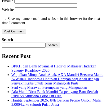
Email
*
Website
Save my name, email, and website in this browser for the next
time I comment.
Search
Search
Recent Post
BPKH dan Bank Muamalat Hadir di Makassar Hadirkan
Synergy Roadshow 2026
Wujudkan Mimpi Anak-Anak, AXA Mandiri Bersama Make-
A-Wish® Indonesia Hadirkan Harapan bagi Anak dengan
Penyakit Kritis untuk Terus Melangkah Pasti
Seni yang Merawat, Perempuan yang Menguatkan
Ada Wakil Dirut Bank Mandiri Taspen yang Baru Setelah
Rudi As Aturridha Lolos Uji OJK
Hingga September 2026, JNE Berikan Promo Ongkir Mulai
2.000/kg ke seluruh Pulau Jawa