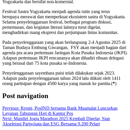
Yogyakarta dan bersifat non-komersial.
Festival Sastra Yogyakarta menjadi agenda rutin yang terus
berupaya merawat dan memperkuat ekosistem sastra di Yogyakarta.
Selama penyelenggaraan festival, berbagai program diskusi,
pementasan, dan kegiatan literasi lainnya turut digelar,
menghadirkan ruang ekspresi dan perjumpaan lintas komunitas.
Pada penyelenggaraan yang akan berlangsung 2-4 Agustus 2025 di
Taman Budaya Embung Giwangan, FSY akan menjadi bagian dari
agenda pra acara pertemuan Jaringan Kota Pusaka Indonesia (JKPI).
Adapun pertemuan JKPI rencananya akan dihadiri ribuan delegasi
yang berasal dari 75 kota pusaka se-Indonesia.
Penyelenggaraan sayembara puisi telah dilakukan sejak 2023.
Adapun pada penyelenggaraan tahun 2024 lalu diikuti oleh 1411
orang partisipan dengan 4500 karya yang masuk ke panitia.(
*
)
Post navigation
Previous:
Resmi, PosIND bersama Bank Muamalat Luncurkan
Layanan Tabungan Haji di Kantor Pos
Next:
Mandiri Jogja Marathon 2025 Kembali Digelar, Siap
Akselerasi Pariwisata dan ESG Bersama 9.200 Pelari