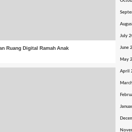
Octob
Sept
Augus
July 
June 
kan Ruang Digital Ramah Anak
May 
April
Marc
Febru
Janua
Dece
Nove