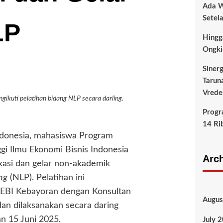
Ada W
Setel
LP
Hingg
Ongki
Siner
Tarun
Vrede
kuti pelatihan bidang NLP secara darling.
Progr
14 Rib
ndonesia, mahasiswa Program
i Ilmu Ekonomi Bisnis Indonesia
Arc
kasi dan gelar non-akademik
ng
(NLP). Pelatihan ini
TIEBI Kebayoran dengan Konsultan
Augus
an dilaksanakan secara daring
n 15 Juni 2025.
July 