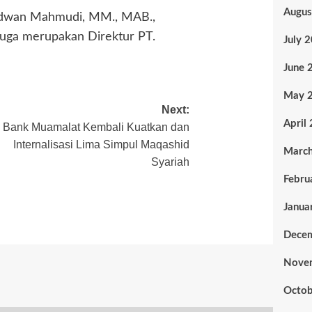
Augus
. Ridwan Mahmudi, MM., MAB.,
 juga merupakan Direktur PT.
July 
June 
May 
Next:
April
Bank Muamalat Kembali Kuatkan dan
Internalisasi Lima Simpul Maqashid
Marc
Syariah
Febru
Janua
Dece
Nove
Octob