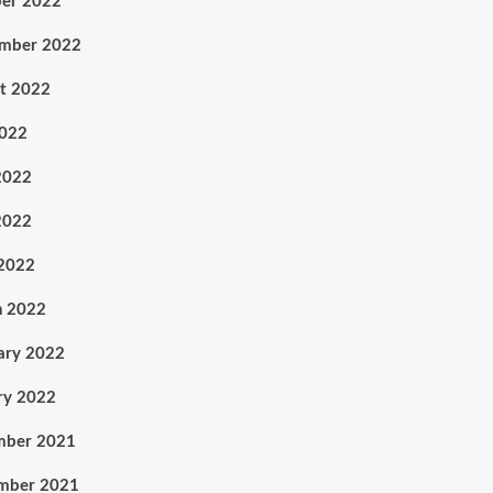
er 2022
ember 2022
t 2022
2022
2022
2022
 2022
h 2022
ary 2022
ry 2022
mber 2021
mber 2021