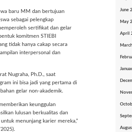
June 
siswa baru MM dan bertujuan
iswa sebagai pelengkap
May 
emperoleh sertifikat dan gelar
April
i bentuk komitmen STIEBI
ang tidak hanya cakap secara
Marc
rampilan interpersonal dan
Febru
Janua
at Nugraha, Ph.D., saat
Dece
m ini bisa jadi yang pertama di
mbahan gelar non-akademik.
Nove
a memberikan keunggulan
Octob
ilkan lulusan berkualitas dan
Sept
 untuk menunjang karier mereka,”
Augus
/2025).