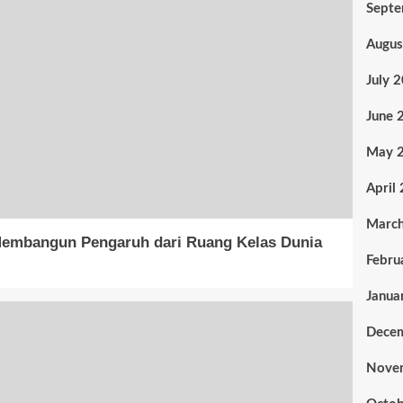
Sept
Augus
July 
June 
May 
April
Marc
 Membangun Pengaruh dari Ruang Kelas Dunia
Febru
Janua
Dece
Nove