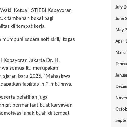
July 
u Wakil Ketua I STIEBI Kebayoran
ntuk tambahan bekal bagi
June 
tas di tempat kerja.
May 
 mumpuni secara soft skill,” tegas
April
Marc
 Kebayoran Jakarta Dr. H.
Febru
hwa semua itu merupakan
Janua
 ajaran baru 2025. “Mahasiswa
atkan fasilitas ini,” imbuhnya.
Dece
serta pelatihan juga
Nove
angat bermanfaat buat karyawan
Octob
emotivasi anak buah di tempat
Sept