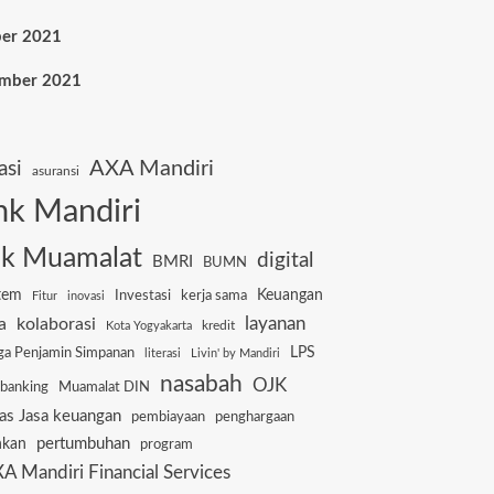
er 2021
ember 2021
AXA Mandiri
asi
asuransi
nk Mandiri
k Muamalat
digital
BMRI
BUMN
tem
Keuangan
Investasi
kerja sama
Fitur
inovasi
layanan
a
kolaborasi
kredit
Kota Yogyakarta
a Penjamin Simpanan
LPS
literasi
Livin' by Mandiri
nasabah
OJK
 banking
Muamalat DIN
tas Jasa keuangan
pembiayaan
penghargaan
pertumbuhan
nkan
program
A Mandiri Financial Services