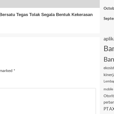
Octob
ersatu Tegas Tolak Segala Bentuk Kekerasan
Sept
aplik
Ba
Ban
ekosis
e marked
*
kinerj
Lembag
mobile
Otori
perba
PT AX