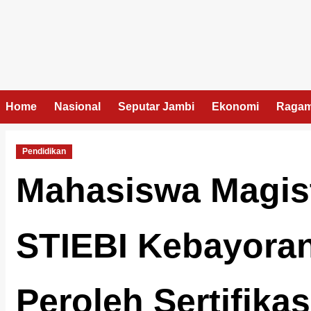
Skip
to
content
Home
Nasional
Seputar Jambi
Ekonomi
Raga
Pendidikan
Mahasiswa Magis
STIEBI Kebayoran
Peroleh Sertifikas