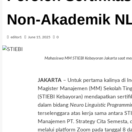
Non-Akademik N
editor1
June 15, 2025
0
Mahasiswa MM STIEBI Kebayoran Jakarta saat mengi
JAKARTA
– Untuk pertama kalinya di I
Magister Manajemen (MM) Sekolah Tingg
(STIEBI Kebayoran) mendapatkan sertifi
dalam bidang
Neuro Linguistic Programmi
terselenggara atas kerja sama antara S
Manajemen PT. Strategy Cita Semesta, d
melalui platform Zoom pada tanggal 8 da