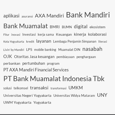
Bank Mandiri
AXA Mandiri
aplikasi
asuransi
Bank Muamalat
digital
BMRI
ekosistem
BUMN
kinerja
kolaborasi
Investasi
kerja sama
Keuangan
Fitur
inovasi
layanan
Lembaga Penjamin Simpanan
kredit
Kota Yogyakarta
literasi
nasabah
LPS
mobile banking
Muamalat DIN
Livin' by Mandiri
OJK
Otoritas Jasa keuangan
pembiayaan
penghargaan
pertumbuhan
perbankan
program
PT AXA Mandiri Financial Services
PT Bank Muamalat Indonesia Tbk
transaksi
UMKM
solusi
telkomsel
transformasi
UNY
Universitas Negeri Yogyakarta
Universitas Widya Mataram
UWM Yogyakarta
Yogyakarta