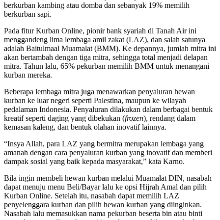
berkurban kambing atau domba dan sebanyak 19% memilih
berkurban sapi.
Pada fitur Kurban Online, pionir bank syariah di Tanah Air ini
menggandeng lima lembaga amil zakat (LAZ), dan salah satunya
adalah Baitulmaal Muamalat (BMM). Ke depannya, jumlah mitra ini
akan bertambah dengan tiga mitra, sehingga total menjadi delapan
mitra. Tahun lalu, 65% pekurban memilih BMM untuk menangani
kurban mereka.
Beberapa lembaga mitra juga menawarkan penyaluran hewan
kurban ke luar negeri seperti Palestina, maupun ke wilayah
pedalaman Indonesia. Penyaluran dilakukan dalam berbagai bentuk
kreatif seperti daging yang dibekukan (
frozen
), rendang dalam
kemasan kaleng, dan bentuk olahan inovatif lainnya.
“Insya Allah, para LAZ yang bermitra merupakan lembaga yang
amanah dengan cara penyaluran kurban yang inovatif dan memberi
dampak sosial yang baik kepada masyarakat,” kata Karno.
Bila ingin membeli hewan kurban melalui Muamalat DIN, nasabah
dapat menuju menu Beli/Bayar lalu ke opsi Hijrah Amal dan pilih
Kurban Online. Setelah itu, nasabah dapat memilih LAZ
penyelenggara kurban dan pilih hewan kurban yang diinginkan.
Nasabah lalu memasukkan nama pekurban beserta bin atau binti