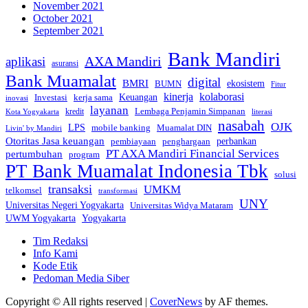
November 2021
October 2021
September 2021
Bank Mandiri
AXA Mandiri
aplikasi
asuransi
Bank Muamalat
digital
BMRI
ekosistem
BUMN
Fitur
kinerja
kolaborasi
Investasi
kerja sama
Keuangan
inovasi
layanan
Lembaga Penjamin Simpanan
kredit
Kota Yogyakarta
literasi
nasabah
OJK
LPS
mobile banking
Muamalat DIN
Livin' by Mandiri
Otoritas Jasa keuangan
perbankan
pembiayaan
penghargaan
PT AXA Mandiri Financial Services
pertumbuhan
program
PT Bank Muamalat Indonesia Tbk
solusi
transaksi
UMKM
telkomsel
transformasi
UNY
Universitas Negeri Yogyakarta
Universitas Widya Mataram
Yogyakarta
UWM Yogyakarta
Tim Redaksi
Info Kami
Kode Etik
Pedoman Media Siber
Copyright © All rights reserved
|
CoverNews
by AF themes.