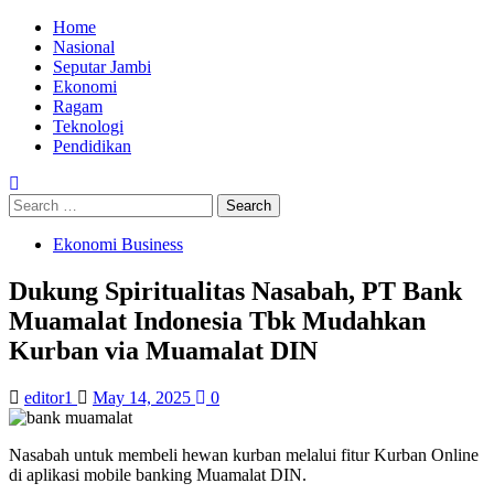
Skip
Primary
Home
to
Menu
Nasional
content
Seputar Jambi
Ekonomi
Ragam
Teknologi
Pendidikan
Search
for:
Ekonomi Business
Dukung Spiritualitas Nasabah, PT Bank
Muamalat Indonesia Tbk Mudahkan
Kurban via Muamalat DIN
editor1
May 14, 2025
0
Nasabah untuk membeli hewan kurban melalui fitur Kurban Online
di aplikasi mobile banking Muamalat DIN.