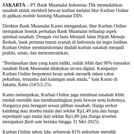
JAKARTA
– PT Bank Muamalat Indonesia Tbk memudahkan
nasabah untuk membeli hewan kurban melalui fitur Kurban Online
di aplikasi
mobile banking
Muamalat DIN.
Direktur Bank Muamalat Karno mengatakan, fitur Kurban Online
merupakan bentuk perhatian Bank Muamalat terhadap aspek
spiritual nasabah. Dengan visi baru Menjadi Jalan Hijrah Menuju
Berkah, bank pertama murni syariah di Indonesia ini ingin fasilitas
Kurban Online mentransformasi ibadah kurban nasabah menjadi
praktis, aman, dan menenteramkan.
“Berdasarkan data yang kami miliki, sudah lebih dari 90% transaksi
nasabah Bank Muamalat dilakukan secara digital. Kampanye
Kurban Online berpotensi besar untuk menarik minat calon
pekurban, terutama dari kalangan anak muda,” kata Karno di
Jakarta, Rabu (14/5/2-25).
Karno melanjutkan, Kurban Online juga membuat nasabah lebih
mudah memilih dan membandingkan jenis hewan serta bobotnya.
Harganya pun beragam sesuai pilihan nasabah. Harga seekor
kambing atau domba mulai dari sekitar Rp1,49 juta dan harga
sepertujuh sapi mulai dari sekitar Rp1,89 juta (harga tersebut
merupakan
flash sale
berlaku hingga 31 Mei 2025).
Kurban Online tahun lalu, sebanyak 81% pekurban memilih