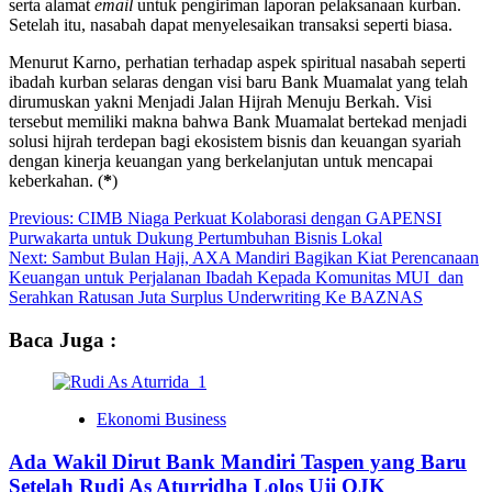
serta alamat
email
untuk pengiriman laporan pelaksanaan kurban.
Setelah itu, nasabah dapat menyelesaikan transaksi seperti biasa.
Menurut Karno, perhatian terhadap aspek spiritual nasabah seperti
ibadah kurban selaras dengan visi baru Bank Muamalat yang telah
dirumuskan yakni Menjadi Jalan Hijrah Menuju Berkah. Visi
tersebut memiliki makna bahwa Bank Muamalat bertekad menjadi
solusi hijrah terdepan bagi ekosistem bisnis dan keuangan syariah
dengan kinerja keuangan yang berkelanjutan untuk mencapai
keberkahan. (
*
)
Post
Previous:
CIMB Niaga Perkuat Kolaborasi dengan GAPENSI
Purwakarta untuk Dukung Pertumbuhan Bisnis Lokal
navigation
Next:
Sambut Bulan Haji, AXA Mandiri Bagikan Kiat Perencanaan
Keuangan untuk Perjalanan Ibadah Kepada Komunitas MUI dan
Serahkan Ratusan Juta Surplus Underwriting Ke BAZNAS
Baca Juga :
Ekonomi Business
Ada Wakil Dirut Bank Mandiri Taspen yang Baru
Setelah Rudi As Aturridha Lolos Uji OJK