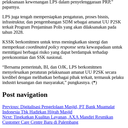
pelaksanaan kewenangan LPS dalam penyelenggaraan PRP,”
paparnya.
LPS juga tengah mempersiapkan pengaturan, proses bisnis,
infrastruktur, dan pengembangan SDM sebagai amanat UU P2SK
terkait Program Penjaminan Polis yang akan dilaksanakan pada
tahun 2028.
KSSK berkomitmen untuk terus meningkatkan sinergi dan
memperkuat
coordinated policy response
serta kewaspadaan untuk
memitigasi berbagai risiko yang dapat berdampak terhadap
perekonomian dan SSK nasional.
“Bersama pemerintah, BI, dan OJK, LPS berkomitmen
menyelesaikan peraturan pelaksanaan amanat UU P2SK secara
kredibel dengan melibatkan berbagai pihak terkait, termasuk pelaku
industri keuangan dan masyarakat,” pungkasnya. (
*
)
Post navigation
Previous:
Digitalisasi Pengelolaan Masjid, PT Bank Muamalat
Indonesia Tbk Hadirkan Hijrah Masjid
Next:
Tingkatkan Kualitas Layanan, AXA Mandiri Resmikan
Customer Care Centre Baru di Palembang