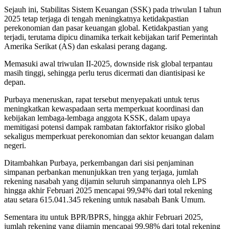
Sejauh ini, Stabilitas Sistem Keuangan (SSK) pada triwulan I tahun
2025 tetap terjaga di tengah meningkatnya ketidakpastian
perekonomian dan pasar keuangan global. Ketidakpastian yang
terjadi, terutama dipicu dinamika terkait kebijakan tarif Pemerintah
Amerika Serikat (AS) dan eskalasi perang dagang.
Memasuki awal triwulan II-2025, downside risk global terpantau
masih tinggi, sehingga perlu terus dicermati dan diantisipasi ke
depan.
Purbaya meneruskan, rapat tersebut menyepakati untuk terus
meningkatkan kewaspadaan serta memperkuat koordinasi dan
kebijakan lembaga-lembaga anggota KSSK, dalam upaya
memitigasi potensi dampak rambatan faktorfaktor risiko global
sekaligus memperkuat perekonomian dan sektor keuangan dalam
negeri.
Ditambahkan Purbaya, perkembangan dari sisi penjaminan
simpanan perbankan menunjukkan tren yang terjaga, jumlah
rekening nasabah yang dijamin seluruh simpanannya oleh LPS
hingga akhir Februari 2025 mencapai 99,94% dari total rekening
atau setara 615.041.345 rekening untuk nasabah Bank Umum.
Sementara itu untuk BPR/BPRS, hingga akhir Februari 2025,
jumlah rekening yang dijamin mencapai 99,98% dari total rekening