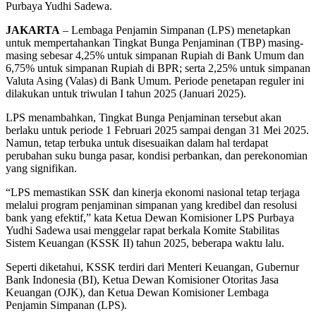
Purbaya Yudhi Sadewa.
JAKARTA
– Lembaga Penjamin Simpanan (LPS) menetapkan
untuk mempertahankan Tingkat Bunga Penjaminan (TBP) masing-
masing sebesar 4,25% untuk simpanan Rupiah di Bank Umum dan
6,75% untuk simpanan Rupiah di BPR; serta 2,25% untuk simpanan
Valuta Asing (Valas) di Bank Umum. Periode penetapan reguler ini
dilakukan untuk triwulan I tahun 2025 (Januari 2025).
LPS menambahkan, Tingkat Bunga Penjaminan tersebut akan
berlaku untuk periode 1 Februari 2025 sampai dengan 31 Mei 2025.
Namun, tetap terbuka untuk disesuaikan dalam hal terdapat
perubahan suku bunga pasar, kondisi perbankan, dan perekonomian
yang signifikan.
“LPS memastikan SSK dan kinerja ekonomi nasional tetap terjaga
melalui program penjaminan simpanan yang kredibel dan resolusi
bank yang efektif,” kata Ketua Dewan Komisioner LPS Purbaya
Yudhi Sadewa usai menggelar rapat berkala Komite Stabilitas
Sistem Keuangan (KSSK II) tahun 2025, beberapa waktu lalu.
Seperti diketahui, KSSK terdiri dari Menteri Keuangan, Gubernur
Bank Indonesia (BI), Ketua Dewan Komisioner Otoritas Jasa
Keuangan (OJK), dan Ketua Dewan Komisioner Lembaga
Penjamin Simpanan (LPS).