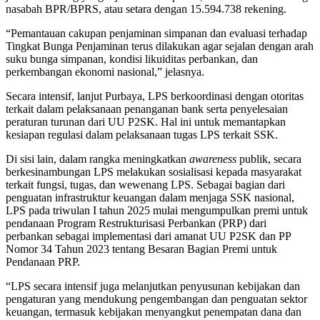
nasabah BPR/BPRS, atau setara dengan 15.594.738 rekening.
“Pemantauan cakupan penjaminan simpanan dan evaluasi terhadap
Tingkat Bunga Penjaminan terus dilakukan agar sejalan dengan arah
suku bunga simpanan, kondisi likuiditas perbankan, dan
perkembangan ekonomi nasional,” jelasnya.
Secara intensif, lanjut Purbaya, LPS berkoordinasi dengan otoritas
terkait dalam pelaksanaan penanganan bank serta penyelesaian
peraturan turunan dari UU P2SK. Hal ini untuk memantapkan
kesiapan regulasi dalam pelaksanaan tugas LPS terkait SSK.
Di sisi lain, dalam rangka meningkatkan
awareness
publik, secara
berkesinambungan LPS melakukan sosialisasi kepada masyarakat
terkait fungsi, tugas, dan wewenang LPS. Sebagai bagian dari
penguatan infrastruktur keuangan dalam menjaga SSK nasional,
LPS pada triwulan I tahun 2025 mulai mengumpulkan premi untuk
pendanaan Program Restrukturisasi Perbankan (PRP) dari
perbankan sebagai implementasi dari amanat UU P2SK dan PP
Nomor 34 Tahun 2023 tentang Besaran Bagian Premi untuk
Pendanaan PRP.
“LPS secara intensif juga melanjutkan penyusunan kebijakan dan
pengaturan yang mendukung pengembangan dan penguatan sektor
keuangan, termasuk kebijakan menyangkut penempatan dana dan