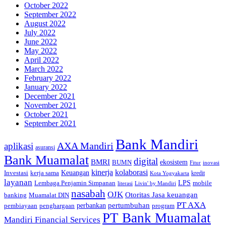
October 2022
September 2022
August 2022
July 2022
June 2022
May 2022
April 2022
March 2022
February 2022
January 2022
December 2021
November 2021
October 2021
September 2021
Bank Mandiri
AXA Mandiri
aplikasi
asuransi
Bank Muamalat
digital
BMRI
ekosistem
BUMN
inovasi
Fitur
kinerja
kolaborasi
Investasi
kerja sama
Keuangan
kredit
Kota Yogyakarta
layanan
Lembaga Penjamin Simpanan
LPS
mobile
literasi
Livin' by Mandiri
nasabah
OJK
Otoritas Jasa keuangan
banking
Muamalat DIN
PT AXA
pertumbuhan
perbankan
pembiayaan
penghargaan
program
PT Bank Muamalat
Mandiri Financial Services