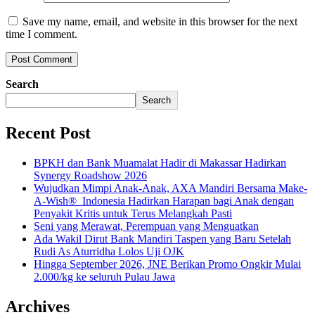
Save my name, email, and website in this browser for the next
time I comment.
Search
Search
Recent Post
BPKH dan Bank Muamalat Hadir di Makassar Hadirkan
Synergy Roadshow 2026
Wujudkan Mimpi Anak-Anak, AXA Mandiri Bersama Make-
A-Wish® Indonesia Hadirkan Harapan bagi Anak dengan
Penyakit Kritis untuk Terus Melangkah Pasti
Seni yang Merawat, Perempuan yang Menguatkan
Ada Wakil Dirut Bank Mandiri Taspen yang Baru Setelah
Rudi As Aturridha Lolos Uji OJK
Hingga September 2026, JNE Berikan Promo Ongkir Mulai
2.000/kg ke seluruh Pulau Jawa
Archives