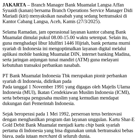
JAKARTA
– Branch Manager Bank Muamalat Langsa Affan
Syuaidi (kanan) bersama Branch Operations Service Manager Didi
Mariadi (kiri) menyaksikan nasabah yang sedang bertransaksi di
Kantor Cabang Langsa, Aceh, Kamis (27/3/2025).
Selama Ramadan, jam operasional layanan kantor cabang Bank
Muamalat dimulai pukul 08.00-15.00 waktu setempat. Selain itu,
guna menghadapi libur Idulfitri 1446 Hijriah, bank pertama murni
syariah di Indonesia ini mengoptimalkan layanan digital melalui
aplikasi mobile banking Muamalat DIN, internet banking Madina,
serta jaringan anjungan tunai mandiri (ATM) guna melayani
kebutuhan transaksi perbankan nasabah.
PT Bank Muamalat Indonesia Tbk merupakan pionir perbankan
syariah di Indonesia, didirikan pada
Pada tanggal 1 November 1991 yang digagas oleh Majelis Ulama
Indonesia (MUI), Ikatan Cendekiawan Muslim Indonesia (ICMI),
serta beberapa pengusaha muslim yang kemudian mendapat
dukungan dari Pemerintah Indonesia.
Sejak beroperasi pada 1 Mei 1992, perseroan terus berinovasi
dengan menghasilkan program dan layanan unggulan. Kartu Shar-E
Gold Debit Bank Muamalat menjadi kartu
chip
bank syariah
pertama di Indonesia yang bisa digunakan untuk bertransaksi bebas
biaya, pada jutaan
merchant
di seluruh dunia.