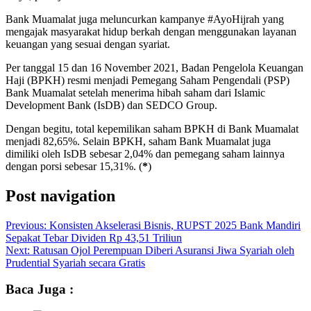
Bank Muamalat juga meluncurkan kampanye #AyoHijrah yang
mengajak masyarakat hidup berkah dengan menggunakan layanan
keuangan yang sesuai dengan syariat.
Per tanggal 15 dan 16 November 2021, Badan Pengelola Keuangan
Haji (BPKH) resmi menjadi Pemegang Saham Pengendali (PSP)
Bank Muamalat setelah menerima hibah saham dari Islamic
Development Bank (IsDB) dan SEDCO Group.
Dengan begitu, total kepemilikan saham BPKH di Bank Muamalat
menjadi 82,65%. Selain BPKH, saham Bank Muamalat juga
dimiliki oleh IsDB sebesar 2,04% dan pemegang saham lainnya
dengan porsi sebesar 15,31%. (
*
)
Post navigation
Previous:
Konsisten Akselerasi Bisnis, RUPST 2025 Bank Mandiri
Sepakat Tebar Dividen Rp 43,51 Triliun
Next:
Ratusan Ojol Perempuan Diberi Asuransi Jiwa Syariah oleh
Prudential Syariah secara Gratis
Baca Juga :