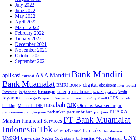
July 2022
June 2022
May 2022
April 2022
March 2022
February 2022
January 2022
December 2021
November 2021
October 2021
September 2021
Bank Mandiri
AXA Mandiri
aplikasi
asuransi
Bank Muamalat
digital
BMRI
ekosistem
BUMN
inovasi
Fitur
kinerja
kolaborasi
Investasi
kerja sama
Keuangan
kredit
Kota Yogyakarta
layanan
Lembaga Penjamin Simpanan
LPS
mobile
literasi
Livin' by Mandiri
nasabah
OJK
Otoritas Jasa keuangan
banking
Muamalat DIN
PT AXA
pertumbuhan
perbankan
pembiayaan
penghargaan
program
PT Bank Muamalat
Mandiri Financial Services
Indonesia Tbk
transaksi
telkomsel
solusi
transformasi
UNY
UMKM
Universitas Negeri Yogyakarta
Universitas Widya Mataram