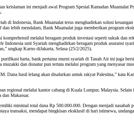
ajian keislaman ini menjadi awal Program Spesial Ramadan Muamalat 
.
iah di Indonesia, Bank Muamalat terus menghadirkan solusi keuangan 
if dan lebih mendalam, Bank Muamalat juga memberikan program ekstra 
i komprehensif melalui beragam produk investasi seperti sukuk dan reks
fe Indonesia unit Syariah menghadirkan beragam produk asuransi sya
an,” ungkap Karno diJakarta, Selasa (25/2/2025).
n purifikasi harta, bank pertama murni syariah di Tanah Air ini juga 
ra muzakki dan donatur pun tertata melalui program yang menyasar mus
MM. Dana hasil lelang akan disalurkan untuk rakyat Palestina,” kata K
an regional melalui kantor cabang di Kuala Lumpur, Malaysia. Selain 
ya dan Makassar.
iliki minimal total dana Rp 500.000.000. Dengan menjadi nasabah prio
biaya transaksi, mendapat bingkisan eksklusif di hari istimewa, undang