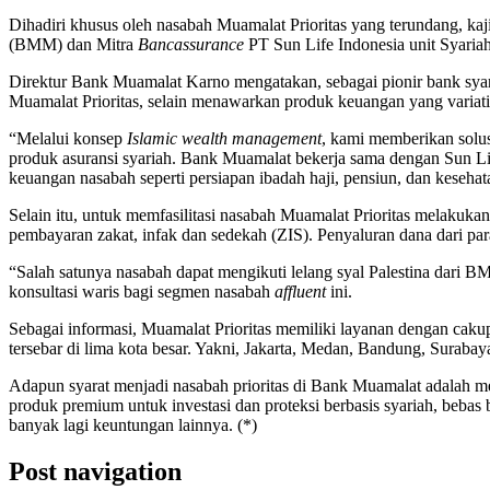
Dihadiri khusus oleh nasabah Muamalat Prioritas yang terundang, k
(BMM) dan Mitra
Bancassurance
PT Sun Life Indonesia unit Syariah
Direktur Bank Muamalat Karno mengatakan, sebagai pionir bank syar
Muamalat Prioritas, selain menawarkan produk keuangan yang variat
“Melalui konsep
Islamic wealth management
, kami memberikan solus
produk asuransi syariah. Bank Muamalat bekerja sama dengan Sun Li
keuangan nasabah seperti persiapan ibadah haji, pensiun, dan kesehat
Selain itu, untuk memfasilitasi nasabah Muamalat Prioritas melakuka
pembayaran zakat, infak dan sedekah (ZIS). Penyaluran dana dari pa
“Salah satunya nasabah dapat mengikuti lelang syal Palestina dari B
konsultasi waris bagi segmen nasabah
affluent
ini.
Sebagai informasi, Muamalat Prioritas memiliki layanan dengan cakup
tersebar di lima kota besar. Yakni, Jakarta, Medan, Bandung, Suraba
Adapun syarat menjadi nasabah prioritas di Bank Muamalat adalah mem
produk premium untuk investasi dan proteksi berbasis syariah, bebas 
banyak lagi keuntungan lainnya. (*)
Post navigation