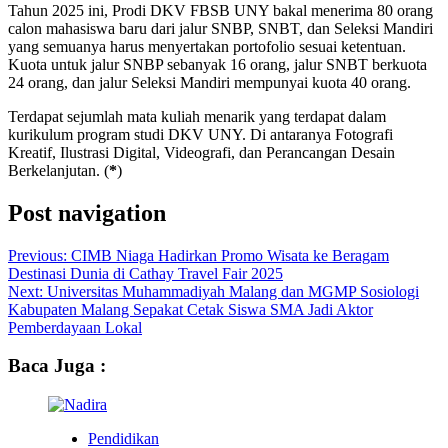
Tahun 2025 ini, Prodi DKV FBSB UNY bakal menerima 80 orang
calon mahasiswa baru dari jalur SNBP, SNBT, dan Seleksi Mandiri
yang semuanya harus menyertakan portofolio sesuai ketentuan.
Kuota untuk jalur SNBP sebanyak 16 orang, jalur SNBT berkuota
24 orang, dan jalur Seleksi Mandiri mempunyai kuota 40 orang.
Terdapat sejumlah mata kuliah menarik yang terdapat dalam
kurikulum program studi DKV UNY. Di antaranya Fotografi
Kreatif, Ilustrasi Digital, Videografi, dan Perancangan Desain
Berkelanjutan. (
*
)
Post navigation
Previous:
CIMB Niaga Hadirkan Promo Wisata ke Beragam
Destinasi Dunia di Cathay Travel Fair 2025
Next:
Universitas Muhammadiyah Malang dan MGMP Sosiologi
Kabupaten Malang Sepakat Cetak Siswa SMA Jadi Aktor
Pemberdayaan Lokal
Baca Juga :
Pendidikan