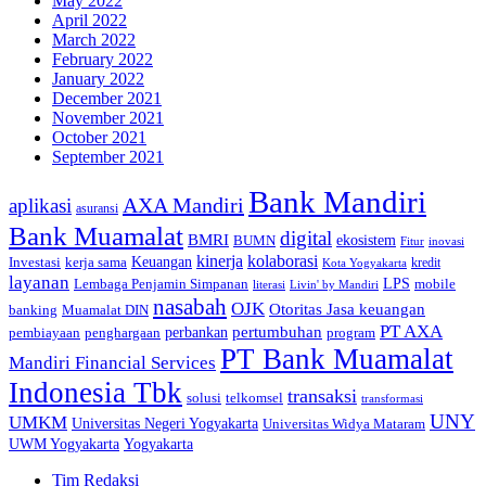
May 2022
April 2022
March 2022
February 2022
January 2022
December 2021
November 2021
October 2021
September 2021
Bank Mandiri
AXA Mandiri
aplikasi
asuransi
Bank Muamalat
digital
BMRI
ekosistem
BUMN
inovasi
Fitur
kinerja
kolaborasi
Investasi
kerja sama
Keuangan
kredit
Kota Yogyakarta
layanan
Lembaga Penjamin Simpanan
LPS
mobile
literasi
Livin' by Mandiri
nasabah
OJK
Otoritas Jasa keuangan
banking
Muamalat DIN
PT AXA
pertumbuhan
perbankan
pembiayaan
penghargaan
program
PT Bank Muamalat
Mandiri Financial Services
Indonesia Tbk
transaksi
telkomsel
solusi
transformasi
UNY
UMKM
Universitas Negeri Yogyakarta
Universitas Widya Mataram
Yogyakarta
UWM Yogyakarta
Tim Redaksi