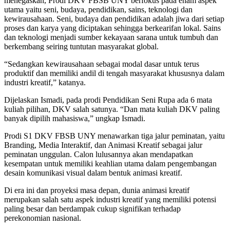
menegaskan, Prodi DKV FBSB UNY berfokus pada enam aspek
utama yaitu seni, budaya, pendidikan, sains, teknologi dan
kewirausahaan. Seni, budaya dan pendidikan adalah jiwa dari setiap
proses dan karya yang diciptakan sehingga berkearifan lokal. Sains
dan teknologi menjadi sumber kekayaan sarana untuk tumbuh dan
berkembang seiring tuntutan masyarakat global.
“Sedangkan kewirausahaan sebagai modal dasar untuk terus
produktif dan memiliki andil di tengah masyarakat khususnya dalam
industri kreatif,” katanya.
Dijelaskan Ismadi, pada prodi Pendidikan Seni Rupa ada 6 mata
kuliah pilihan, DKV salah satunya. “Dan mata kuliah DKV paling
banyak dipilih mahasiswa,” ungkap Ismadi.
Prodi S1 DKV FBSB UNY menawarkan tiga jalur peminatan, yaitu
Branding, Media Interaktif, dan Animasi Kreatif sebagai jalur
peminatan unggulan. Calon lulusannya akan mendapatkan
kesempatan untuk memiliki keahlian utama dalam pengembangan
desain komunikasi visual dalam bentuk animasi kreatif.
Di era ini dan proyeksi masa depan, dunia animasi kreatif
merupakan salah satu aspek industri kreatif yang memiliki potensi
paling besar dan berdampak cukup signifikan terhadap
perekonomian nasional.