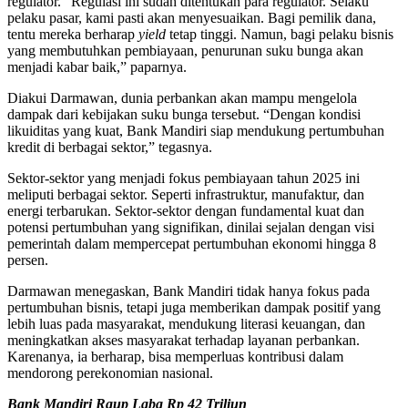
regulator. “Regulasi ini sudah ditentukan para regulator. Selaku
pelaku pasar, kami pasti akan menyesuaikan. Bagi pemilik dana,
tentu mereka berharap
yield
tetap tinggi. Namun, bagi pelaku bisnis
yang membutuhkan pembiayaan, penurunan suku bunga akan
menjadi kabar baik,” paparnya.
Diakui Darmawan, dunia perbankan akan mampu mengelola
dampak dari kebijakan suku bunga tersebut. “Dengan kondisi
likuiditas yang kuat, Bank Mandiri siap mendukung pertumbuhan
kredit di berbagai sektor,” tegasnya.
Sektor-sektor yang menjadi fokus pembiayaan tahun 2025 ini
meliputi berbagai sektor. Seperti infrastruktur, manufaktur, dan
energi terbarukan. Sektor-sektor dengan fundamental kuat dan
potensi pertumbuhan yang signifikan, dinilai sejalan dengan visi
pemerintah dalam mempercepat pertumbuhan ekonomi hingga 8
persen.
Darmawan menegaskan, Bank Mandiri tidak hanya fokus pada
pertumbuhan bisnis, tetapi juga memberikan dampak positif yang
lebih luas pada masyarakat, mendukung literasi keuangan, dan
meningkatkan akses masyarakat terhadap layanan perbankan.
Karenanya, ia berharap, bisa memperluas kontribusi dalam
mendorong perekonomian nasional.
Bank Mandiri Raup Laba Rp 42 Triliun