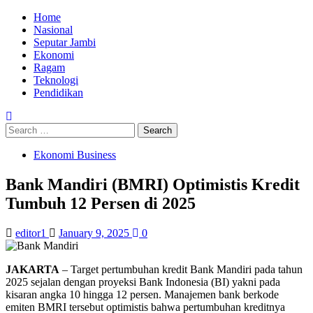
Skip
Primary
Home
to
Menu
Nasional
content
Seputar Jambi
Ekonomi
Ragam
Teknologi
Pendidikan
Search
for:
Ekonomi Business
Bank Mandiri (BMRI) Optimistis Kredit
Tumbuh 12 Persen di 2025
editor1
January 9, 2025
0
JAKARTA
– Target pertumbuhan kredit Bank Mandiri pada tahun
2025 sejalan dengan proyeksi Bank Indonesia (BI) yakni pada
kisaran angka 10 hingga 12 persen. Manajemen bank berkode
emiten BMRI tersebut optimistis bahwa pertumbuhan kreditnya