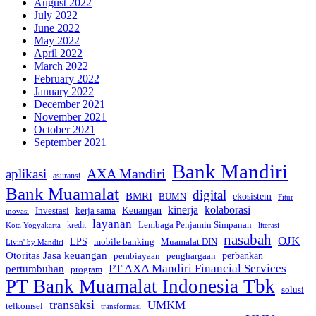
August 2022
July 2022
June 2022
May 2022
April 2022
March 2022
February 2022
January 2022
December 2021
November 2021
October 2021
September 2021
Bank Mandiri
AXA Mandiri
aplikasi
asuransi
Bank Muamalat
digital
BMRI
ekosistem
BUMN
Fitur
kinerja
kolaborasi
Investasi
kerja sama
Keuangan
inovasi
layanan
Lembaga Penjamin Simpanan
kredit
Kota Yogyakarta
literasi
nasabah
OJK
LPS
mobile banking
Muamalat DIN
Livin' by Mandiri
Otoritas Jasa keuangan
perbankan
pembiayaan
penghargaan
PT AXA Mandiri Financial Services
pertumbuhan
program
PT Bank Muamalat Indonesia Tbk
solusi
transaksi
UMKM
telkomsel
transformasi