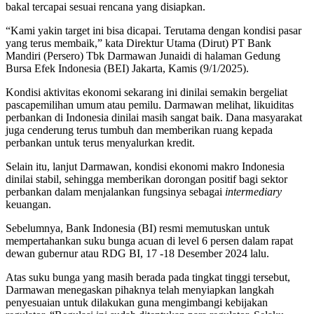
bakal tercapai sesuai rencana yang disiapkan.
“Kami yakin target ini bisa dicapai. Terutama dengan kondisi pasar
yang terus membaik,” kata Direktur Utama (Dirut) PT Bank
Mandiri (Persero) Tbk Darmawan Junaidi di halaman Gedung
Bursa Efek Indonesia (BEI) Jakarta, Kamis (9/1/2025).
Kondisi aktivitas ekonomi sekarang ini dinilai semakin bergeliat
pascapemilihan umum atau pemilu. Darmawan melihat, likuiditas
perbankan di Indonesia dinilai masih sangat baik. Dana masyarakat
juga cenderung terus tumbuh dan memberikan ruang kepada
perbankan untuk terus menyalurkan kredit.
Selain itu, lanjut Darmawan, kondisi ekonomi makro Indonesia
dinilai stabil, sehingga memberikan dorongan positif bagi sektor
perbankan dalam menjalankan fungsinya sebagai
intermediary
keuangan.
Sebelumnya, Bank Indonesia (BI) resmi memutuskan untuk
mempertahankan suku bunga acuan di level 6 persen dalam rapat
dewan gubernur atau RDG BI, 17 -18 Desember 2024 lalu.
Atas suku bunga yang masih berada pada tingkat tinggi tersebut,
Darmawan menegaskan pihaknya telah menyiapkan langkah
penyesuaian untuk dilakukan guna mengimbangi kebijakan