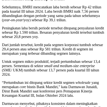
Sebelumnya, BMRI mencatatkan laba bersih sebesar Rp 42 triliun
pada kuartal III tahun 2024. Laba bersih BMRI naik 7,56 persen
dibandingkan dengan periode yang sama pada tahun sebelumnya
(
year-on-year
/yoy) sebesar Rp 39,1 triliun.
Peningkatan laba bersih periode tersebut ditopang penyaluran kredit
sebesar Rp 1.590 triliun. Besaran penyaluran kredit tersebut tumbuh
sebesar 20,8 persen yoy.
Dari jumlah tersebut, kredit pada segmen korporasi tumbuh sebesar
29,4 persen atau sebesar Rp 581 triliun. Kredit di segmen ini
merupakan yang terbesar dibanding segmen lainnya.
Untuk segmen mikro produktif, terjadi pertumbuhan sebesar 13,4
persen. Sementara di sektor
small and medium-size enterprise
(SME/ UKM) tumbuh sebesar 13,7 persen pada kuartal III tahun
2024.
“Pertumbuhan ini ditopang sektor kredit segmen
wholesale
yang
merupakan
core
bisnis Bank Mandiri,” kata Darmawan Junaidi,
Dirut Bank Mandiri saat konferensi pers Pemaparan Kinerja
Keuangan Kuartal III, bulan Oktober 2024 lalu.
Darmawan menyebut, pihaknya konsisten dalam meningkatkan