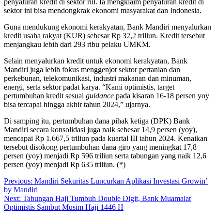
penyaluran kredit di sektor riil. Ia mengklaim penyaluran kredit di
sektor ini bisa mendongkrak ekonomi masyarakat dan Indonesia.
Guna mendukung ekonomi kerakyatan, Bank Mandiri menyalurkan
kredit usaha rakyat (KUR) sebesar Rp 32,2 triliun. Kredit tersebut
menjangkau lebih dari 293 ribu pelaku UMKM.
Selain menyalurkan kredit untuk ekonomi kerakyatan, Bank
Mandiri juga lebih fokus menggenjot sektor pertanian dan
perkebunan, telekomunikasi, industri makanan dan minuman,
energi, serta sektor padat karya. “Kami optimistis, target
pertumbuhan kredit sesuai
guidance
pada kisaran 16-18 persen yoy
bisa tercapai hingga akhir tahun 2024,” ujarnya.
Di samping itu, pertumbuhan dana pihak ketiga (DPK) Bank
Mandiri secara konsolidasi juga naik sebesar 14,9 persen (yoy),
mencapai Rp 1.667,5 triliun pada kuartal III tahun 2024. Kenaikan
tersebut disokong pertumbuhan dana giro yang meningkat 17,8
persen (yoy) menjadi Rp 596 triliun serta tabungan yang naik 12,6
persen (yoy) menjadi Rp 635 triliun. (*)
Post
Previous:
Mandiri Sekuritas Luncurkan Aplikasi Investasi Growin’
by Mandiri
navigation
Next:
Tabungan Haji Tumbuh Double Digit, Bank Muamalat
Optimistis Sambut Musim Haji 1446 H