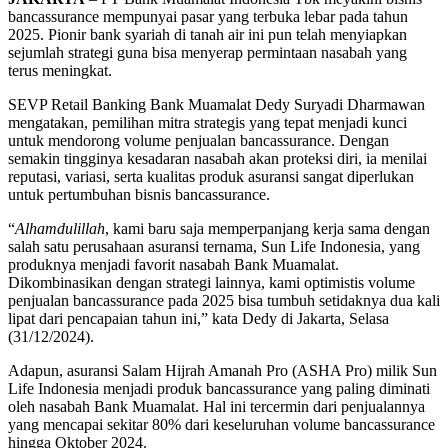
bancassurance mempunyai pasar yang terbuka lebar pada tahun
2025. Pionir bank syariah di tanah air ini pun telah menyiapkan
sejumlah strategi guna bisa menyerap permintaan nasabah yang
terus meningkat.
SEVP Retail Banking Bank Muamalat Dedy Suryadi Dharmawan
mengatakan, pemilihan mitra strategis yang tepat menjadi kunci
untuk mendorong volume penjualan bancassurance. Dengan
semakin tingginya kesadaran nasabah akan proteksi diri, ia menilai
reputasi, variasi, serta kualitas produk asuransi sangat diperlukan
untuk pertumbuhan bisnis bancassurance.
“
Alhamdulillah
, kami baru saja memperpanjang kerja sama dengan
salah satu perusahaan asuransi ternama, Sun Life Indonesia, yang
produknya menjadi favorit nasabah Bank Muamalat.
Dikombinasikan dengan strategi lainnya, kami optimistis volume
penjualan bancassurance pada 2025 bisa tumbuh setidaknya dua kali
lipat dari pencapaian tahun ini,” kata Dedy di Jakarta, Selasa
(31/12/2024).
Adapun, asuransi Salam Hijrah Amanah Pro (ASHA Pro) milik Sun
Life Indonesia menjadi produk bancassurance yang paling diminati
oleh nasabah Bank Muamalat. Hal ini tercermin dari penjualannya
yang mencapai sekitar 80% dari keseluruhan volume bancassurance
hingga Oktober 2024.