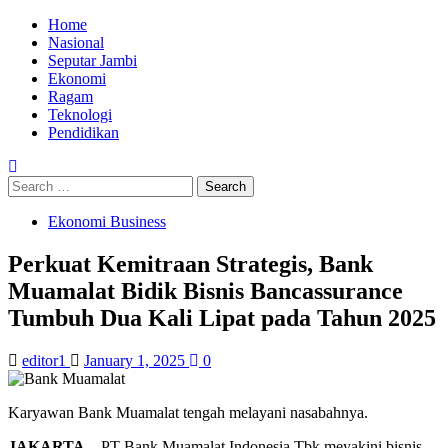
Skip
Primary
Home
to
Menu
Nasional
content
Seputar Jambi
Ekonomi
Ragam
Teknologi
Pendidikan
Search
for:
Ekonomi Business
Perkuat Kemitraan Strategis, Bank
Muamalat Bidik Bisnis Bancassurance
Tumbuh Dua Kali Lipat pada Tahun 2025
editor1
January 1, 2025
0
Karyawan Bank Muamalat tengah melayani nasabahnya.
JAKARTA
– PT Bank Muamalat Indonesia Tbk meyakini bisnis