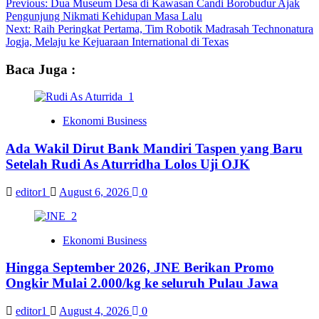
Post
Previous:
Dua Museum Desa di Kawasan Candi Borobudur Ajak
Pengunjung Nikmati Kehidupan Masa Lalu
navigation
Next:
Raih Peringkat Pertama, Tim Robotik Madrasah Technonatura
Jogja, Melaju ke Kejuaraan International di Texas
Baca Juga :
Ekonomi Business
Ada Wakil Dirut Bank Mandiri Taspen yang Baru
Setelah Rudi As Aturridha Lolos Uji OJK
editor1
August 6, 2026
0
Ekonomi Business
Hingga September 2026, JNE Berikan Promo
Ongkir Mulai 2.000/kg ke seluruh Pulau Jawa
editor1
August 4, 2026
0