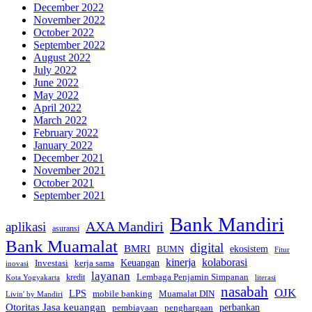
December 2022
November 2022
October 2022
September 2022
August 2022
July 2022
June 2022
May 2022
April 2022
March 2022
February 2022
January 2022
December 2021
November 2021
October 2021
September 2021
Bank Mandiri
AXA Mandiri
aplikasi
asuransi
Bank Muamalat
digital
BMRI
ekosistem
BUMN
Fitur
kinerja
kolaborasi
Investasi
kerja sama
Keuangan
inovasi
layanan
Lembaga Penjamin Simpanan
kredit
Kota Yogyakarta
literasi
nasabah
OJK
LPS
mobile banking
Muamalat DIN
Livin' by Mandiri
Otoritas Jasa keuangan
perbankan
pembiayaan
penghargaan