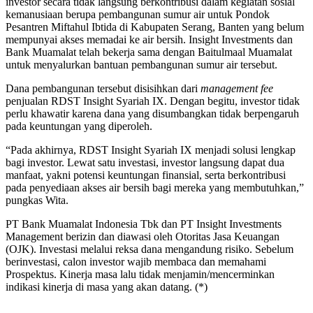
investor secara tidak langsung berkontribusi dalam kegiatan sosial
kemanusiaan berupa pembangunan sumur air untuk Pondok
Pesantren Miftahul Ibtida di Kabupaten Serang, Banten yang belum
mempunyai akses memadai ke air bersih. Insight Investments dan
Bank Muamalat telah bekerja sama dengan Baitulmaal Muamalat
untuk menyalurkan bantuan pembangunan sumur air tersebut.
Dana pembangunan tersebut disisihkan dari
management fee
penjualan RDST Insight Syariah IX. Dengan begitu, investor tidak
perlu khawatir karena dana yang disumbangkan tidak berpengaruh
pada keuntungan yang diperoleh.
“Pada akhirnya, RDST Insight Syariah IX menjadi solusi lengkap
bagi investor. Lewat satu investasi, investor langsung dapat dua
manfaat, yakni potensi keuntungan finansial, serta berkontribusi
pada penyediaan akses air bersih bagi mereka yang membutuhkan,”
pungkas Wita.
PT Bank Muamalat Indonesia Tbk dan PT Insight Investments
Management berizin dan diawasi oleh Otoritas Jasa Keuangan
(OJK). Investasi melalui reksa dana mengandung risiko. Sebelum
berinvestasi, calon investor wajib membaca dan memahami
Prospektus. Kinerja masa lalu tidak menjamin/mencerminkan
indikasi kinerja di masa yang akan datang. (*)