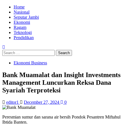
Skip
Primary
Home
to
Menu
Nasional
content
Seputar Jambi
Ekonomi
Ragam
Teknologi
Pendidikan
Search
for:
Ekonomi Business
Bank Muamalat dan Insight Investments
Management Luncurkan Reksa Dana
Syariah Terproteksi
editor1
December 27, 2024
0
Peresmian sumur dan sarana air bersih Pondok Pesantren Miftahul
Ibtida Banten.