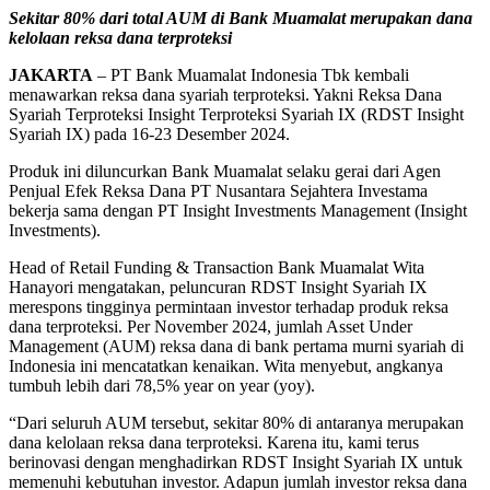
Sekitar 80% dari total AUM di Bank Muamalat merupakan dana
kelolaan reksa dana terproteksi
JAKARTA
– PT Bank Muamalat Indonesia Tbk kembali
menawarkan reksa dana syariah terproteksi. Yakni Reksa Dana
Syariah Terproteksi Insight Terproteksi Syariah IX (RDST Insight
Syariah IX) pada 16-23 Desember 2024.
Produk ini diluncurkan Bank Muamalat selaku gerai dari Agen
Penjual Efek Reksa Dana PT Nusantara Sejahtera Investama
bekerja sama dengan PT Insight Investments Management (Insight
Investments).
Head of Retail Funding & Transaction Bank Muamalat Wita
Hanayori mengatakan, peluncuran RDST Insight Syariah IX
merespons tingginya permintaan investor terhadap produk reksa
dana terproteksi. Per November 2024, jumlah Asset Under
Management (AUM) reksa dana di bank pertama murni syariah di
Indonesia ini mencatatkan kenaikan. Wita menyebut, angkanya
tumbuh lebih dari 78,5% year on year (yoy).
“Dari seluruh AUM tersebut, sekitar 80% di antaranya merupakan
dana kelolaan reksa dana terproteksi. Karena itu, kami terus
berinovasi dengan menghadirkan RDST Insight Syariah IX untuk
memenuhi kebutuhan investor. Adapun jumlah investor reksa dana