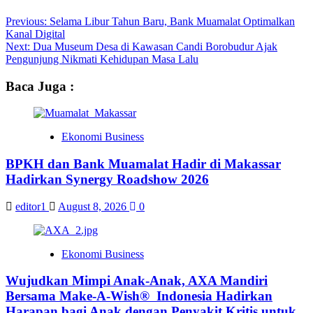
Post
Previous:
Selama Libur Tahun Baru, Bank Muamalat Optimalkan
Kanal Digital
navigation
Next:
Dua Museum Desa di Kawasan Candi Borobudur Ajak
Pengunjung Nikmati Kehidupan Masa Lalu
Baca Juga :
Ekonomi Business
BPKH dan Bank Muamalat Hadir di Makassar
Hadirkan Synergy Roadshow 2026
editor1
August 8, 2026
0
Ekonomi Business
Wujudkan Mimpi Anak-Anak, AXA Mandiri
Bersama Make-A-Wish® Indonesia Hadirkan
Harapan bagi Anak dengan Penyakit Kritis untuk