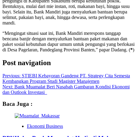
pengungsi di Kabupaten Sukabumi berupa kebutuhan pokok.
Bentuknya, mulai dari mie instan, roti, makanan bayi, hingga susu
bayi. Selain itu, Bank Mandiri juga menyalurkan bantuan berupa
selimut, pakaian bayi, anak, hingga dewasa, serta perlengkapan
mandi.
“Mengingat situasi saat ini, Bank Mandiri merespons tanggap
bencana banjir dengan menyalurkan bantuan paket makanan dan
paket sosial kebutuhan dapur umum untuk pengungsi yang berlokasi
di Desa Pagelaran, Pandeglang Provinsi Banten,” papar Dadang. (
*
)
Post navigation
Previous:
STIEBI Kebayoran Gandeng PT. Strategy Cita Semesta
Kembangkan Program Studi Magister Manajemen
Next:
Bank Muamalat Beri Nasabah Gambaran Kondisi Ekonomi
dan Outlook Investasi
Baca Juga :
Ekonomi Business