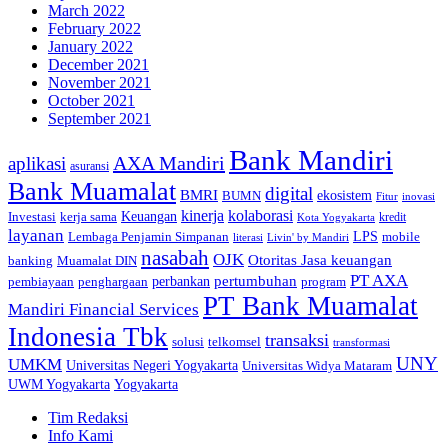
March 2022
February 2022
January 2022
December 2021
November 2021
October 2021
September 2021
Bank Mandiri
AXA Mandiri
aplikasi
asuransi
Bank Muamalat
digital
BMRI
ekosistem
BUMN
inovasi
Fitur
kinerja
kolaborasi
Investasi
kerja sama
Keuangan
kredit
Kota Yogyakarta
layanan
Lembaga Penjamin Simpanan
LPS
mobile
literasi
Livin' by Mandiri
nasabah
OJK
Otoritas Jasa keuangan
banking
Muamalat DIN
PT AXA
pertumbuhan
perbankan
pembiayaan
penghargaan
program
PT Bank Muamalat
Mandiri Financial Services
Indonesia Tbk
transaksi
telkomsel
solusi
transformasi
UNY
UMKM
Universitas Negeri Yogyakarta
Universitas Widya Mataram
Yogyakarta
UWM Yogyakarta
Tim Redaksi
Info Kami