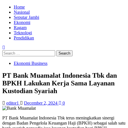
Skip
Primary
Home
to
Menu
Nasional
content
Seputar Jambi
Ekonomi
Ragam
Teknologi
Pendidikan
Search
for:
Ekonomi Business
PT Bank Muamalat Indonesia Tbk dan
BPKH Lakukan Kerja Sama Layanan
Kustodian Syariah
editor1
December 2, 2024
0
PT Bank Muamalat Indonesia Tbk terus meningkatkan sinergi
dengan Badan Pengelola Keuangan Haji (BPKH) sebagai salah satu