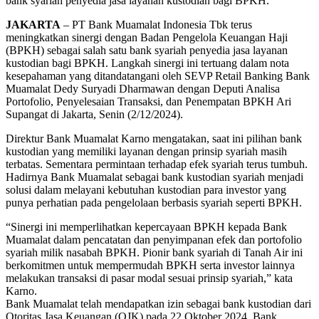
bank syariah penyedia jasa layanan kustodian bagi BPKH.
JAKARTA
– PT Bank Muamalat Indonesia Tbk terus
meningkatkan sinergi dengan Badan Pengelola Keuangan Haji
(BPKH) sebagai salah satu bank syariah penyedia jasa layanan
kustodian bagi BPKH. Langkah sinergi ini tertuang dalam nota
kesepahaman yang ditandatangani oleh SEVP Retail Banking Bank
Muamalat Dedy Suryadi Dharmawan dengan Deputi Analisa
Portofolio, Penyelesaian Transaksi, dan Penempatan BPKH Ari
Supangat di Jakarta, Senin (2/12/2024).
Direktur Bank Muamalat Karno mengatakan, saat ini pilihan bank
kustodian yang memiliki layanan dengan prinsip syariah masih
terbatas. Sementara permintaan terhadap efek syariah terus tumbuh.
Hadirnya Bank Muamalat sebagai bank kustodian syariah menjadi
solusi dalam melayani kebutuhan kustodian para investor yang
punya perhatian pada pengelolaan berbasis syariah seperti BPKH.
“Sinergi ini memperlihatkan kepercayaan BPKH kepada Bank
Muamalat dalam pencatatan dan penyimpanan efek dan portofolio
syariah milik nasabah BPKH. Pionir bank syariah di Tanah Air ini
berkomitmen untuk mempermudah BPKH serta investor lainnya
melakukan transaksi di pasar modal sesuai prinsip syariah,” kata
Karno.
Bank Muamalat telah mendapatkan izin sebagai bank kustodian dari
Otoritas Jasa Keuangan (OJK) pada 22 Oktober 2024. Bank