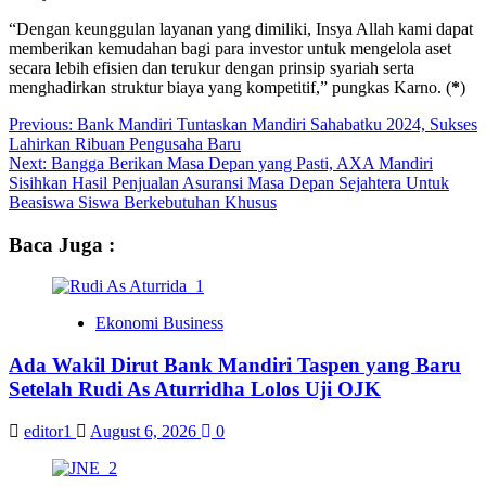
“Dengan keunggulan layanan yang dimiliki, Insya Allah kami dapat
memberikan kemudahan bagi para investor untuk mengelola aset
secara lebih efisien dan terukur dengan prinsip syariah serta
menghadirkan struktur biaya yang kompetitif,” pungkas Karno. (
*
)
Post
Previous:
Bank Mandiri Tuntaskan Mandiri Sahabatku 2024, Sukses
Lahirkan Ribuan Pengusaha Baru
navigation
Next:
Bangga Berikan Masa Depan yang Pasti, AXA Mandiri
Sisihkan Hasil Penjualan Asuransi Masa Depan Sejahtera Untuk
Beasiswa Siswa Berkebutuhan Khusus
Baca Juga :
Ekonomi Business
Ada Wakil Dirut Bank Mandiri Taspen yang Baru
Setelah Rudi As Aturridha Lolos Uji OJK
editor1
August 6, 2026
0