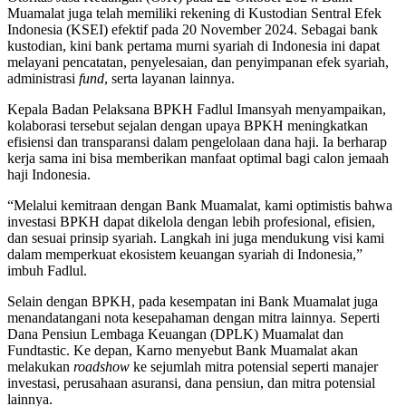
Muamalat juga telah memiliki rekening di Kustodian Sentral Efek
Indonesia (KSEI) efektif pada 20 November 2024. Sebagai bank
kustodian, kini bank pertama murni syariah di Indonesia ini dapat
melayani pencatatan, penyelesaian, dan penyimpanan efek syariah,
administrasi
fund
, serta layanan lainnya.
Kepala Badan Pelaksana BPKH Fadlul Imansyah menyampaikan,
kolaborasi tersebut sejalan dengan upaya BPKH meningkatkan
efisiensi dan transparansi dalam pengelolaan dana haji. Ia berharap
kerja sama ini bisa memberikan manfaat optimal bagi calon jemaah
haji Indonesia.
“Melalui kemitraan dengan Bank Muamalat, kami optimistis bahwa
investasi BPKH dapat dikelola dengan lebih profesional, efisien,
dan sesuai prinsip syariah. Langkah ini juga mendukung visi kami
dalam memperkuat ekosistem keuangan syariah di Indonesia,”
imbuh Fadlul.
Selain dengan BPKH, pada kesempatan ini Bank Muamalat juga
menandatangani nota kesepahaman dengan mitra lainnya. Seperti
Dana Pensiun Lembaga Keuangan (DPLK) Muamalat dan
Fundtastic. Ke depan, Karno menyebut Bank Muamalat akan
melakukan
roadshow
ke sejumlah mitra potensial seperti manajer
investasi, perusahaan asuransi, dana pensiun, dan mitra potensial
lainnya.