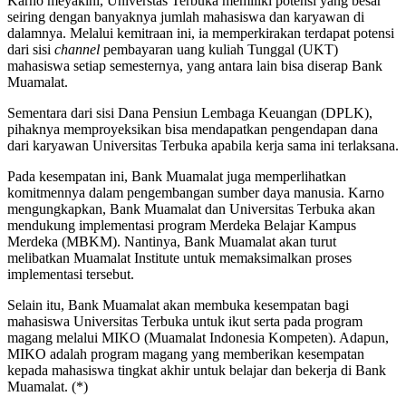
Karno meyakini, Universtas Terbuka memiliki potensi yang besar
seiring dengan banyaknya jumlah mahasiswa dan karyawan di
dalamnya. Melalui kemitraan ini, ia memperkirakan terdapat potensi
dari sisi
channel
pembayaran uang kuliah Tunggal (UKT)
mahasiswa setiap semesternya, yang antara lain bisa diserap Bank
Muamalat.
Sementara dari sisi Dana Pensiun Lembaga Keuangan (DPLK),
pihaknya memproyeksikan bisa mendapatkan pengendapan dana
dari karyawan Universitas Terbuka apabila kerja sama ini terlaksana.
Pada kesempatan ini, Bank Muamalat juga memperlihatkan
komitmennya dalam pengembangan sumber daya manusia. Karno
mengungkapkan, Bank Muamalat dan Universitas Terbuka akan
mendukung implementasi program Merdeka Belajar Kampus
Merdeka (MBKM). Nantinya, Bank Muamalat akan turut
melibatkan Muamalat Institute untuk memaksimalkan proses
implementasi tersebut.
Selain itu, Bank Muamalat akan membuka kesempatan bagi
mahasiswa Universitas Terbuka untuk ikut serta pada program
magang melalui MIKO (Muamalat Indonesia Kompeten). Adapun,
MIKO adalah program magang yang memberikan kesempatan
kepada mahasiswa tingkat akhir untuk belajar dan bekerja di Bank
Muamalat. (*)