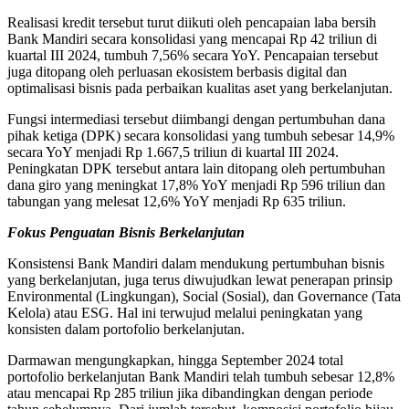
Realisasi kredit tersebut turut diikuti oleh pencapaian laba bersih
Bank Mandiri secara konsolidasi yang mencapai Rp 42 triliun di
kuartal III 2024, tumbuh 7,56% secara YoY. Pencapaian tersebut
juga ditopang oleh perluasan ekosistem berbasis digital dan
optimalisasi bisnis pada perbaikan kualitas aset yang berkelanjutan.
Fungsi intermediasi tersebut diimbangi dengan pertumbuhan dana
pihak ketiga (DPK) secara konsolidasi yang tumbuh sebesar 14,9%
secara YoY menjadi Rp 1.667,5 triliun di kuartal III 2024.
Peningkatan DPK tersebut antara lain ditopang oleh pertumbuhan
dana giro yang meningkat 17,8% YoY menjadi Rp 596 triliun dan
tabungan yang melesat 12,6% YoY menjadi Rp 635 triliun.
Fokus Penguatan Bisnis Berkelanjutan
Konsistensi Bank Mandiri dalam mendukung pertumbuhan bisnis
yang berkelanjutan, juga terus diwujudkan lewat penerapan prinsip
Environmental (Lingkungan), Social (Sosial), dan Governance (Tata
Kelola) atau ESG. Hal ini terwujud melalui peningkatan yang
konsisten dalam portofolio berkelanjutan.
Darmawan mengungkapkan, hingga September 2024 total
portofolio berkelanjutan Bank Mandiri telah tumbuh sebesar 12,8%
atau mencapai Rp 285 triliun jika dibandingkan dengan periode