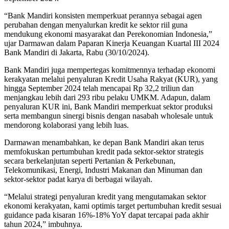
“Bank Mandiri konsisten memperkuat perannya sebagai agen
perubahan dengan menyalurkan kredit ke sektor riil guna
mendukung ekonomi masyarakat dan Perekonomian Indonesia,”
ujar Darmawan dalam Paparan Kinerja Keuangan Kuartal III 2024
Bank Mandiri di Jakarta, Rabu (30/10/2024).
Bank Mandiri juga mempertegas komitmennya terhadap ekonomi
kerakyatan melalui penyaluran Kredit Usaha Rakyat (KUR), yang
hingga September 2024 telah mencapai Rp 32,2 triliun dan
menjangkau lebih dari 293 ribu pelaku UMKM. Adapun, dalam
penyaluran KUR ini, Bank Mandiri memperkuat sektor produksi
serta membangun sinergi bisnis dengan nasabah wholesale untuk
mendorong kolaborasi yang lebih luas.
Darmawan menambahkan, ke depan Bank Mandiri akan terus
memfokuskan pertumbuhan kredit pada sektor-sektor strategis
secara berkelanjutan seperti Pertanian & Perkebunan,
Telekomunikasi, Energi, Industri Makanan dan Minuman dan
sektor-sektor padat karya di berbagai wilayah.
“Melalui strategi penyaluran kredit yang mengutamakan sektor
ekonomi kerakyatan, kami optimis target pertumbuhan kredit sesuai
guidance pada kisaran 16%-18% YoY dapat tercapai pada akhir
tahun 2024,” imbuhnya.