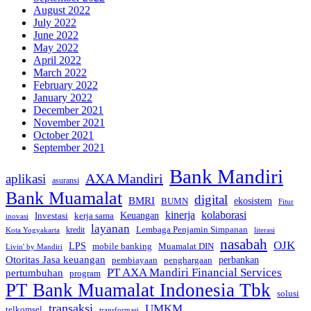
August 2022
July 2022
June 2022
May 2022
April 2022
March 2022
February 2022
January 2022
December 2021
November 2021
October 2021
September 2021
Bank Mandiri
AXA Mandiri
aplikasi
asuransi
Bank Muamalat
digital
BMRI
ekosistem
BUMN
Fitur
kinerja
kolaborasi
Investasi
kerja sama
Keuangan
inovasi
layanan
Lembaga Penjamin Simpanan
kredit
Kota Yogyakarta
literasi
nasabah
OJK
LPS
mobile banking
Muamalat DIN
Livin' by Mandiri
Otoritas Jasa keuangan
perbankan
pembiayaan
penghargaan
PT AXA Mandiri Financial Services
pertumbuhan
program
PT Bank Muamalat Indonesia Tbk
solusi
transaksi
UMKM
telkomsel
transformasi