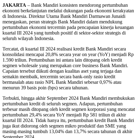
JAKARTA
– Bank Mandiri konsisten mendorong pertumbuhan
ekonomi berkelanjutan melalui dukungan pada ekonomi kerakyatan
di Indonesia. Direktur Utama Bank Mandiri Darmawan Junaidi
menegaskan, peran strategis Bank Mandiri dalam mendukung
pertumbuhan ekonomi tercermin pada pencapaian kinerja keuangan
kuartal III 2024 yang tumbuh positif di sektor-sektor strategis di
seluruh wilayah Indonesia.
Tercatat, di kuartal III 2024 realisasi kredit Bank Mandiri secara
konsolidasi mencapai 20,8% secara year on year (YoY) menjadi Rp
1.590 triliun. Pertumbuhan ini antara lain ditopang oleh kredit
segmen wholesale yang merupakan core business Bank Mandiri.
Capaian tersebut diikuti dengan kualitas aset yang terjaga dan
semakin membaik, tercermin secara bank-only rasio kredit
bermasalah atau rasio NPL Bank Mandiri sebesar 0,97% atau
menurun 39 basis poin (bps) secara tahunan.
Terbukti, hingga akhir September 2024 Bank Mandiri membukukan
pertumbuhan kredit di seluruh segmen. Adapun, pertumbuhan
terbesar masih ditopang oleh kredit segmen korporasi yang mencatat
pertumbuhan 29,4% secara YoY menjadi Rp 581 triliun di akhir
kuartal III 2024. Tidak hanya itu, pertumbuhan kredit Bank Mandiri
juga ikut didorong oleh segmen mikro produktif dan SME yang
masing-masing tumbuh 13,04% dan 13,7% secara tahunan di akhir
September 2024.