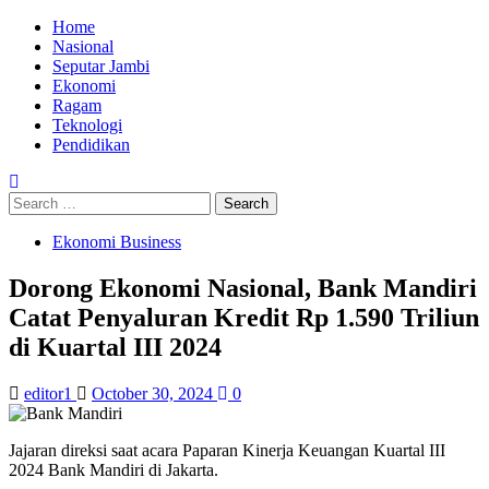
Skip
Primary
Home
to
Menu
Nasional
content
Seputar Jambi
Ekonomi
Ragam
Teknologi
Pendidikan
Search
for:
Ekonomi Business
Dorong Ekonomi Nasional, Bank Mandiri
Catat Penyaluran Kredit Rp 1.590 Triliun
di Kuartal III 2024
editor1
October 30, 2024
0
Jajaran direksi saat acara Paparan Kinerja Keuangan Kuartal III
2024 Bank Mandiri di Jakarta.