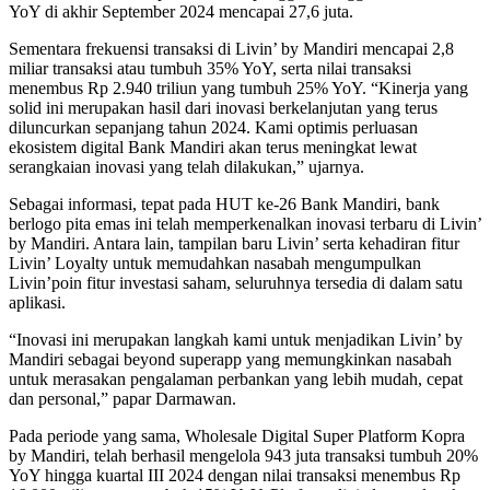
YoY di akhir September 2024 mencapai 27,6 juta.
Sementara frekuensi transaksi di Livin’ by Mandiri mencapai 2,8
miliar transaksi atau tumbuh 35% YoY, serta nilai transaksi
menembus Rp 2.940 triliun yang tumbuh 25% YoY. “Kinerja yang
solid ini merupakan hasil dari inovasi berkelanjutan yang terus
diluncurkan sepanjang tahun 2024. Kami optimis perluasan
ekosistem digital Bank Mandiri akan terus meningkat lewat
serangkaian inovasi yang telah dilakukan,” ujarnya.
Sebagai informasi, tepat pada HUT ke-26 Bank Mandiri, bank
berlogo pita emas ini telah memperkenalkan inovasi terbaru di Livin’
by Mandiri. Antara lain, tampilan baru Livin’ serta kehadiran fitur
Livin’ Loyalty untuk memudahkan nasabah mengumpulkan
Livin’poin fitur investasi saham, seluruhnya tersedia di dalam satu
aplikasi.
“Inovasi ini merupakan langkah kami untuk menjadikan Livin’ by
Mandiri sebagai beyond superapp yang memungkinkan nasabah
untuk merasakan pengalaman perbankan yang lebih mudah, cepat
dan personal,” papar Darmawan.
Pada periode yang sama, Wholesale Digital Super Platform Kopra
by Mandiri, telah berhasil mengelola 943 juta transaksi tumbuh 20%
YoY hingga kuartal III 2024 dengan nilai transaksi menembus Rp