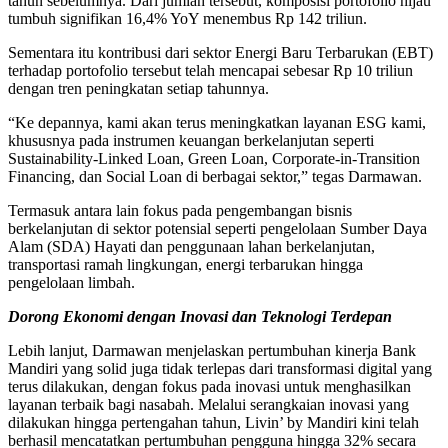
tahun sebelumnya. Dari jumlah tersebut, komposisi portofolio hijau
tumbuh signifikan 16,4% YoY menembus Rp 142 triliun.
Sementara itu kontribusi dari sektor Energi Baru Terbarukan (EBT)
terhadap portofolio tersebut telah mencapai sebesar Rp 10 triliun
dengan tren peningkatan setiap tahunnya.
“Ke depannya, kami akan terus meningkatkan layanan ESG kami,
khususnya pada instrumen keuangan berkelanjutan seperti
Sustainability-Linked Loan, Green Loan, Corporate-in-Transition
Financing, dan Social Loan di berbagai sektor,” tegas Darmawan.
Termasuk antara lain fokus pada pengembangan bisnis
berkelanjutan di sektor potensial seperti pengelolaan Sumber Daya
Alam (SDA) Hayati dan penggunaan lahan berkelanjutan,
transportasi ramah lingkungan, energi terbarukan hingga
pengelolaan limbah.
Dorong Ekonomi dengan Inovasi dan Teknologi Terdepan
Lebih lanjut, Darmawan menjelaskan pertumbuhan kinerja Bank
Mandiri yang solid juga tidak terlepas dari transformasi digital yang
terus dilakukan, dengan fokus pada inovasi untuk menghasilkan
layanan terbaik bagi nasabah. Melalui serangkaian inovasi yang
dilakukan hingga pertengahan tahun, Livin’ by Mandiri kini telah
berhasil mencatatkan pertumbuhan pengguna hingga 32% secara