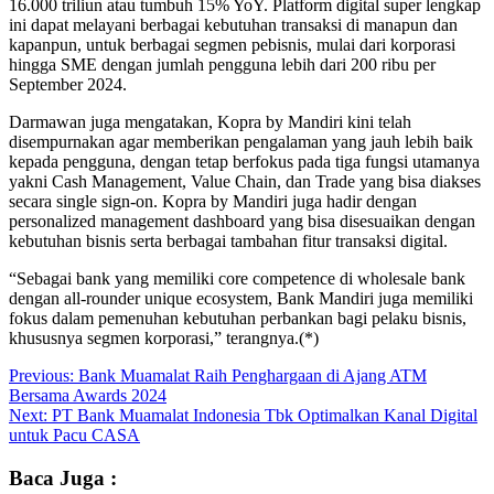
16.000 triliun atau tumbuh 15% YoY. Platform digital super lengkap
ini dapat melayani berbagai kebutuhan transaksi di manapun dan
kapanpun, untuk berbagai segmen pebisnis, mulai dari korporasi
hingga SME dengan jumlah pengguna lebih dari 200 ribu per
September 2024.
Darmawan juga mengatakan, Kopra by Mandiri kini telah
disempurnakan agar memberikan pengalaman yang jauh lebih baik
kepada pengguna, dengan tetap berfokus pada tiga fungsi utamanya
yakni Cash Management, Value Chain, dan Trade yang bisa diakses
secara single sign-on. Kopra by Mandiri juga hadir dengan
personalized management dashboard yang bisa disesuaikan dengan
kebutuhan bisnis serta berbagai tambahan fitur transaksi digital.
“Sebagai bank yang memiliki core competence di wholesale bank
dengan all-rounder unique ecosystem, Bank Mandiri juga memiliki
fokus dalam pemenuhan kebutuhan perbankan bagi pelaku bisnis,
khususnya segmen korporasi,” terangnya.(*)
Post
Previous:
Bank Muamalat Raih Penghargaan di Ajang ATM
Bersama Awards 2024
navigation
Next:
PT Bank Muamalat Indonesia Tbk Optimalkan Kanal Digital
untuk Pacu CASA
Baca Juga :