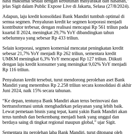
hasil maksimal sesuai dengan kebutuhan masyarakat dan nasabah,”
jelas Sigit dalam Public Expose Live di Jakarta, Selasa (27/8/2024).
Adapun, laju kredit konsolidasi Bank Mandiri tumbuh optimal di
semua segmen. Penyaluran kredit ke segmen korporasi menjadi
kontributor terbesar, dengan realisasi mencapai Rp 561 triliun pada
kuartal II 2024, meningkat 29,7% YoY dibandingkan tahun
sebelumnya yang sebesar Rp 433 triliun.
Selain korporasi, segmen komersial mencatat peningkatan kredit
sebesar 21,7% YoY menjadi Rp 262 triliun, sementara kredit
UMKM meningkat 6,3% YoY mencapai Rp 127 triliun. Diikuti
dengan laju kredit konsumer yang meningkat 9,02% YoY menjadi
Rp 116 triliun.
Penyaluran kredit tersebut, turut mendorong perolehan aset Bank
Mandiri yang menembus Rp 2.258 triliun secara konsolidasi di akhir
Juni 2024, naik 15% secara tahunan.
“Ke depan, tentunya Bank Mandiri akan terus berinovasi dan
bertransformasi untuk menghadirkan pelayanan yang lebih baik.
Lewat pemetaan bisnis yang tepat, kami yakin Bank Mandiri akan
terus tumbuh dan berkembang menjadi bank yang unggul dan
berdaya saing di tingkat regional maupun global,” ujar Sigit.
Sementara itu perolehan laba Bank Mandiri, turut ditopang oleh