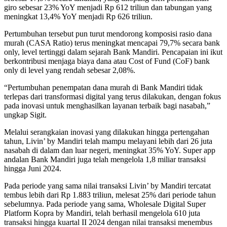
giro sebesar 23% YoY menjadi Rp 612 triliun dan tabungan yang
meningkat 13,4% YoY menjadi Rp 626 triliun.
Pertumbuhan tersebut pun turut mendorong komposisi rasio dana
murah (CASA Ratio) terus meningkat mencapai 79,7% secara bank
only, level tertinggi dalam sejarah Bank Mandiri. Pencapaian ini ikut
berkontribusi menjaga biaya dana atau Cost of Fund (CoF) bank
only di level yang rendah sebesar 2,08%.
“Pertumbuhan penempatan dana murah di Bank Mandiri tidak
terlepas dari transformasi digital yang terus dilakukan, dengan fokus
pada inovasi untuk menghasilkan layanan terbaik bagi nasabah,”
ungkap Sigit.
Melalui serangkaian inovasi yang dilakukan hingga pertengahan
tahun, Livin’ by Mandiri telah mampu melayani lebih dari 26 juta
nasabah di dalam dan luar negeri, meningkat 35% YoY. Super app
andalan Bank Mandiri juga telah mengelola 1,8 miliar transaksi
hingga Juni 2024.
Pada periode yang sama nilai transaksi Livin’ by Mandiri tercatat
tembus lebih dari Rp 1.883 triliun, melesat 25% dari periode tahun
sebelumnya. Pada periode yang sama, Wholesale Digital Super
Platform Kopra by Mandiri, telah berhasil mengelola 610 juta
transaksi hingga kuartal II 2024 dengan nilai transaksi menembus