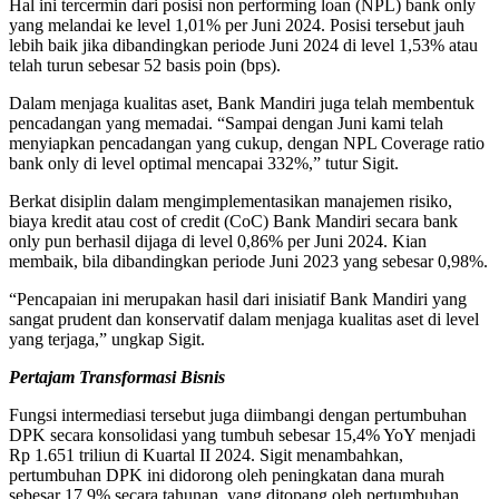
Hal ini tercermin dari posisi non performing loan (NPL) bank only
yang melandai ke level 1,01% per Juni 2024. Posisi tersebut jauh
lebih baik jika dibandingkan periode Juni 2024 di level 1,53% atau
telah turun sebesar 52 basis poin (bps).
Dalam menjaga kualitas aset, Bank Mandiri juga telah membentuk
pencadangan yang memadai. “Sampai dengan Juni kami telah
menyiapkan pencadangan yang cukup, dengan NPL Coverage ratio
bank only di level optimal mencapai 332%,” tutur Sigit.
Berkat disiplin dalam mengimplementasikan manajemen risiko,
biaya kredit atau cost of credit (CoC) Bank Mandiri secara bank
only pun berhasil dijaga di level 0,86% per Juni 2024. Kian
membaik, bila dibandingkan periode Juni 2023 yang sebesar 0,98%.
“Pencapaian ini merupakan hasil dari inisiatif Bank Mandiri yang
sangat prudent dan konservatif dalam menjaga kualitas aset di level
yang terjaga,” ungkap Sigit.
Pertajam Transformasi Bisnis
Fungsi intermediasi tersebut juga diimbangi dengan pertumbuhan
DPK secara konsolidasi yang tumbuh sebesar 15,4% YoY menjadi
Rp 1.651 triliun di Kuartal II 2024. Sigit menambahkan,
pertumbuhan DPK ini didorong oleh peningkatan dana murah
sebesar 17,9% secara tahunan, yang ditopang oleh pertumbuhan