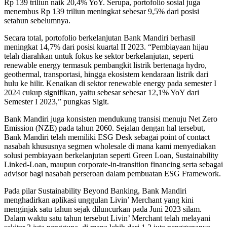
Rp 139 triliun naik 20,4% YoY. Serupa, portofolio sosial juga
menembus Rp 139 triliun meningkat sebesar 9,5% dari posisi
setahun sebelumnya.
Secara total, portofolio berkelanjutan Bank Mandiri berhasil
meningkat 14,7% dari posisi kuartal II 2023. “Pembiayaan hijau
telah diarahkan untuk fokus ke sektor berkelanjutan, seperti
renewable energy termasuk pembangkit listrik bertenaga hydro,
geothermal, transportasi, hingga ekosistem kendaraan listrik dari
hulu ke hilir. Kenaikan di sektor renewable energy pada semester I
2024 cukup signifikan, yaitu sebesar sebesar 12,1% YoY dari
Semester I 2023,” pungkas Sigit.
Bank Mandiri juga konsisten mendukung transisi menuju Net Zero
Emission (NZE) pada tahun 2060. Sejalan dengan hal tersebut,
Bank Mandiri telah memiliki ESG Desk sebagai point of contact
nasabah khususnya segmen wholesale di mana kami menyediakan
solusi pembiayaan berkelanjutan seperti Green Loan, Sustainability
Linked-Loan, maupun corporate-in-transition financing serta sebagai
advisor bagi nasabah perseroan dalam pembuatan ESG Framework.
Pada pilar Sustainability Beyond Banking, Bank Mandiri
menghadirkan aplikasi unggulan Livin’ Merchant yang kini
menginjak satu tahun sejak diluncurkan pada Juni 2023 silam.
Dalam waktu satu tahun tersebut Livin’ Merchant telah melayani