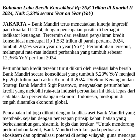
Bukukan Laba Bersih Konsolidasi Rp 26,6 Triliun di Kuartal II
2024, Naik 5,23% secara Year on Year (YoY)
JAKARTA
– Bank Mandiri terus mencatatkan kinerja impresif
pada kuartal II 2024, dengan pencapaian positif di berbagai
indikator keuangan. Tercermin dari realisasi penyaluran kredit
konsolidasi mencapai Rp 1.532 triliun di paruh pertama 2024,
tumbuh 20,5% secara year on year (YoY). Pertumbuhan tersebut,
melampaui rata-rata industri perbankan yang tumbuh sebesar
12,36% YoY per Juni 2024.
Pertumbuhan kredit tersebut turut diikuti oleh realisasi laba bersih
Bank Mandiri secara konsolidasi yang tumbuh 5,23% YoY menjadi
Rp 26,6 triliun pada akhir Kuartal II 2024. Direktur Keuangan dan
Strategi Bank Mandiri Sigit Prastowo, menyatakan pertumbuhan
kredit yang melebihi rata-rata industri perbankan ini tidak lepas dari
stabilitas dan perkembangan ekonomi Indonesia, meskipun di
tengah dinamika ekonomi global.
Pencapaian ini juga diikuti dengan kualitas aset Bank Mandiri yang
membaik, sejalan dengan penerapan prinsip kehati-hatian yang
berkesinambungan, sistemik, logis dan terukur. “Untuk mendorong
pertumbuhan kredit, Bank Mandiri berfokus pada perluasan
ekosistem dan optimalisasi potensi di setiap wilayah, guna mencapai