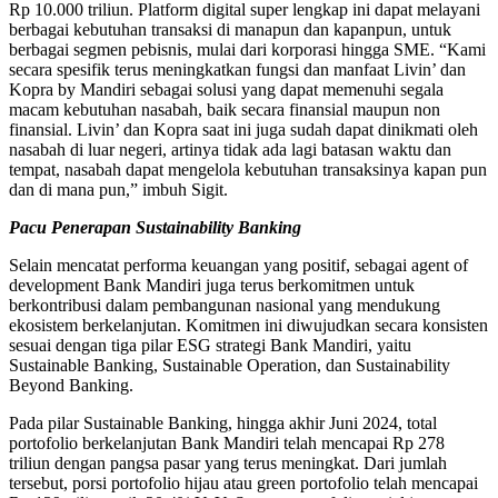
Rp 10.000 triliun. Platform digital super lengkap ini dapat melayani
berbagai kebutuhan transaksi di manapun dan kapanpun, untuk
berbagai segmen pebisnis, mulai dari korporasi hingga SME. “Kami
secara spesifik terus meningkatkan fungsi dan manfaat Livin’ dan
Kopra by Mandiri sebagai solusi yang dapat memenuhi segala
macam kebutuhan nasabah, baik secara finansial maupun non
finansial. Livin’ dan Kopra saat ini juga sudah dapat dinikmati oleh
nasabah di luar negeri, artinya tidak ada lagi batasan waktu dan
tempat, nasabah dapat mengelola kebutuhan transaksinya kapan pun
dan di mana pun,” imbuh Sigit.
Pacu Penerapan Sustainability Banking
Selain mencatat performa keuangan yang positif, sebagai agent of
development Bank Mandiri juga terus berkomitmen untuk
berkontribusi dalam pembangunan nasional yang mendukung
ekosistem berkelanjutan. Komitmen ini diwujudkan secara konsisten
sesuai dengan tiga pilar ESG strategi Bank Mandiri, yaitu
Sustainable Banking, Sustainable Operation, dan Sustainability
Beyond Banking.
Pada pilar Sustainable Banking, hingga akhir Juni 2024, total
portofolio berkelanjutan Bank Mandiri telah mencapai Rp 278
triliun dengan pangsa pasar yang terus meningkat. Dari jumlah
tersebut, porsi portofolio hijau atau green portofolio telah mencapai