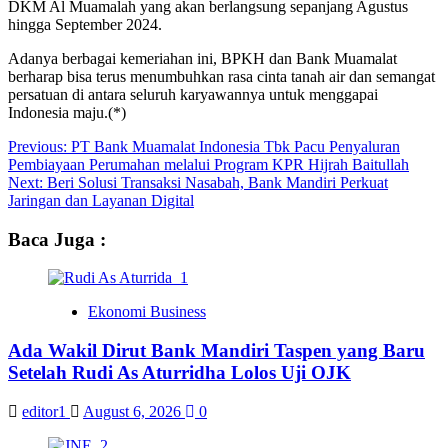
DKM Al Muamalah yang akan berlangsung sepanjang Agustus
hingga September 2024.
Adanya berbagai kemeriahan ini, BPKH dan Bank Muamalat
berharap bisa terus menumbuhkan rasa cinta tanah air dan semangat
persatuan di antara seluruh karyawannya untuk menggapai
Indonesia maju.(*)
Post
Previous:
PT Bank Muamalat Indonesia Tbk Pacu Penyaluran
Pembiayaan Perumahan melalui Program KPR Hijrah Baitullah
navigation
Next:
Beri Solusi Transaksi Nasabah, Bank Mandiri Perkuat
Jaringan dan Layanan Digital
Baca Juga :
Ekonomi Business
Ada Wakil Dirut Bank Mandiri Taspen yang Baru
Setelah Rudi As Aturridha Lolos Uji OJK
editor1
August 6, 2026
0