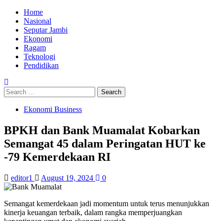
Skip
Primary
Home
to
Menu
Nasional
content
Seputar Jambi
Ekonomi
Ragam
Teknologi
Pendidikan
Search
for:
Ekonomi Business
BPKH dan Bank Muamalat Kobarkan
Semangat 45 dalam Peringatan HUT ke
-79 Kemerdekaan RI
editor1
August 19, 2024
0
Semangat kemerdekaan jadi momentum untuk terus menunjukkan
kinerja keuangan terbaik, dalam rangka memperjuangkan