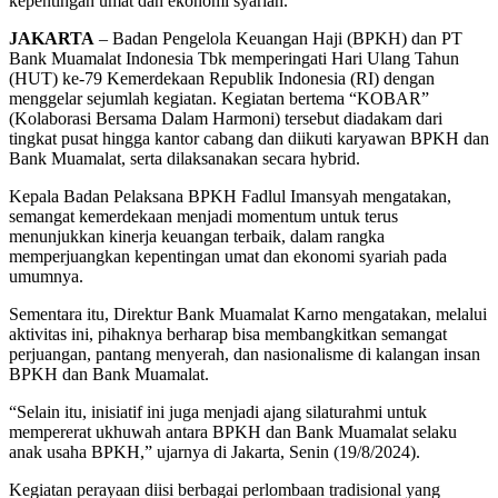
kepentingan umat dan ekonomi syariah.
JAKARTA
– Badan Pengelola Keuangan Haji (BPKH) dan PT
Bank Muamalat Indonesia Tbk memperingati Hari Ulang Tahun
(HUT) ke-79 Kemerdekaan Republik Indonesia (RI) dengan
menggelar sejumlah kegiatan. Kegiatan bertema “KOBAR”
(Kolaborasi Bersama Dalam Harmoni) tersebut diadakam dari
tingkat pusat hingga kantor cabang dan diikuti karyawan BPKH dan
Bank Muamalat, serta dilaksanakan secara hybrid.
Kepala Badan Pelaksana BPKH Fadlul Imansyah mengatakan,
semangat kemerdekaan menjadi momentum untuk terus
menunjukkan kinerja keuangan terbaik, dalam rangka
memperjuangkan kepentingan umat dan ekonomi syariah pada
umumnya.
Sementara itu, Direktur Bank Muamalat Karno mengatakan, melalui
aktivitas ini, pihaknya berharap bisa membangkitkan semangat
perjuangan, pantang menyerah, dan nasionalisme di kalangan insan
BPKH dan Bank Muamalat.
“Selain itu, inisiatif ini juga menjadi ajang silaturahmi untuk
mempererat ukhuwah antara BPKH dan Bank Muamalat selaku
anak usaha BPKH,” ujarnya di Jakarta, Senin (19/8/2024).
Kegiatan perayaan diisi berbagai perlombaan tradisional yang