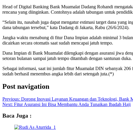
Head of Digital Banking Bank Muamalat Dadang Rohandi mengatakan, 
rencana yang diinginkan. Contohnya adalah tabungan untuk pendidika
“Selain itu, nasabah juga dapat mengatur estimasi target dana yang i
dana tabungan tersebut,” kata Dadang di Jakarta, Rabu (26/6/2024).
Jangka waktu menabung di fitur Dana Impian adalah minimal 3 bulan 
dicairkan secara otomatis saat sudah mencapai jatuh tempo.
Dana Impian di Bank Muamalat dilengkapi dengan asuransi jiwa denga
setoran bulanan sampai jatuh tempo ditambah dengan santunan duka.
Sebagai informasi, saat ini jumlah fitur Muamalat DIN sebanyak 206 f
sudah berhasil menembus angka lebih dari setengah juta.(*)
Post navigation
Previous:
Dorong Inovasi Layanan Keuangan dan Teknologi, Bank Mu
Next:
Fitur Asuransi Ini Bisa Membantu Anda Tunaikan Ibadah Haji
Baca Juga :