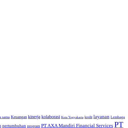
layanan
kinerja
kolaborasi
a sama
Keuangan
Lembaga
kredit
Kota Yogyakarta
PT
PT AXA Mandiri Financial Services
pertumbuhan
n
program