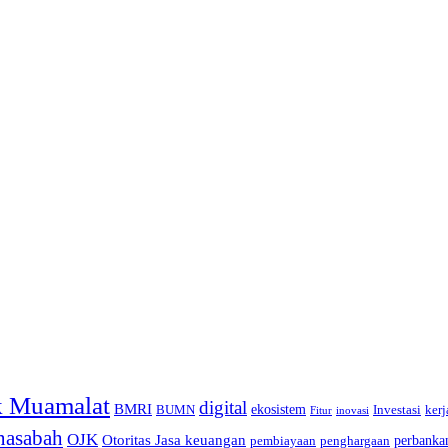
 Muamalat
digital
BMRI
ekosistem
BUMN
Investasi
kerj
inovasi
Fitur
nasabah
OJK
Otoritas Jasa keuangan
perbanka
pembiayaan
penghargaan