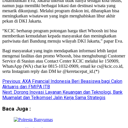
Ditambahkan Eva, Jakarta dikenal tidak hanya sebagai kota bisnis,
namun juga memiliki berbagai lokasi dan destinasi wisata yang
menarik dikunjungi. Melalui program diskon ini, diharapkan bisa
meningkatkan wisatawan yang ingin menghabiskan libur akhir
pekan di DKI Jakarta.
“KCIC berharap program potongan harga tiket Whoosh ini bisa
memberikan kemudahan kepada masyarakat dan meningkatkan
pariwisata dari Bandung menuju wilayah DKI Jakarta,” papar Eva.
Bagi masyarakat yang ingin mendapatkan informasi lebih lanjut
mengenai fasilitas dan promo Whoosh, bisa menghubungi Customer
Service di Stasiun atau Contact Center KCIC melalui ke 150909,
WhatsApp (WA) chat ke 0815-1032-0909, email ke cs@kcic.co.id,
serta ⁠Instagram reply dan DM ke @keretacepat_id.(*)
Previous:
AXA Financial Indonesia Beri Beasiswa bagi Calon
Aktuaris dari FMIPA ITB
Next:
Dorong Inovasi Layanan Keuangan dan Teknologi, Bank
Muamalat dan Telkomsel Jalin Kerja Sama Strategis
Baca Juga :