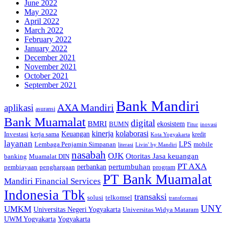
June 2022
May 2022
April 2022
March 2022
February 2022
January 2022
December 2021
November 2021
October 2021
September 2021
Bank Mandiri
AXA Mandiri
aplikasi
asuransi
Bank Muamalat
digital
BMRI
ekosistem
BUMN
inovasi
Fitur
kinerja
kolaborasi
Investasi
kerja sama
Keuangan
kredit
Kota Yogyakarta
layanan
Lembaga Penjamin Simpanan
LPS
mobile
literasi
Livin' by Mandiri
nasabah
OJK
Otoritas Jasa keuangan
banking
Muamalat DIN
PT AXA
pertumbuhan
perbankan
pembiayaan
penghargaan
program
PT Bank Muamalat
Mandiri Financial Services
Indonesia Tbk
transaksi
telkomsel
solusi
transformasi
UNY
UMKM
Universitas Negeri Yogyakarta
Universitas Widya Mataram
Yogyakarta
UWM Yogyakarta