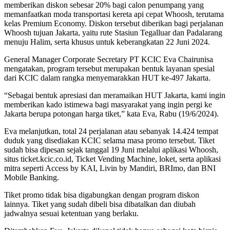
memberikan diskon sebesar 20% bagi calon penumpang yang
memanfaatkan moda transportasi kereta api cepat Whoosh, terutama
kelas Premium Economy. Diskon tersebut diberikan bagi perjalanan
Whoosh tujuan Jakarta, yaitu rute Stasiun Tegalluar dan Padalarang
menuju Halim, serta khusus untuk keberangkatan 22 Juni 2024.
General Manager Corporate Secretary PT KCIC Eva Chairunisa
mengatakan, program tersebut merupakan bentuk layanan spesial
dari KCIC dalam rangka menyemarakkan HUT ke-497 Jakarta.
“Sebagai bentuk apresiasi dan meramaikan HUT Jakarta, kami ingin
memberikan kado istimewa bagi masyarakat yang ingin pergi ke
Jakarta berupa potongan harga tiket,” kata Eva, Rabu (19/6/2024).
Eva melanjutkan, total 24 perjalanan atau sebanyak 14.424 tempat
duduk yang disediakan KCIC selama masa promo tersebut. Tiket
sudah bisa dipesan sejak tanggal 19 Juni melalui aplikasi Whoosh,
situs ticket.kcic.co.id, Ticket Vending Machine, loket, serta aplikasi
mitra seperti Access by KAI, Livin by Mandiri, BRImo, dan BNI
Mobile Banking.
Tiket promo tidak bisa digabungkan dengan program diskon
lainnya. Tiket yang sudah dibeli bisa dibatalkan dan diubah
jadwalnya sesuai ketentuan yang berlaku.