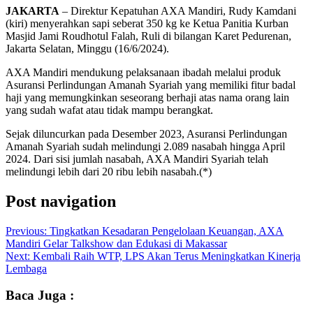
JAKARTA
– Direktur Kepatuhan AXA Mandiri, Rudy Kamdani
(kiri) menyerahkan sapi seberat 350 kg ke Ketua Panitia Kurban
Masjid Jami Roudhotul Falah, Ruli di bilangan Karet Pedurenan,
Jakarta Selatan, Minggu (16/6/2024).
AXA Mandiri mendukung pelaksanaan ibadah melalui produk
Asuransi Perlindungan Amanah Syariah yang memiliki fitur badal
haji yang memungkinkan seseorang berhaji atas nama orang lain
yang sudah wafat atau tidak mampu berangkat.
Sejak diluncurkan pada Desember 2023, Asuransi Perlindungan
Amanah Syariah sudah melindungi 2.089 nasabah hingga April
2024. Dari sisi jumlah nasabah, AXA Mandiri Syariah telah
melindungi lebih dari 20 ribu lebih nasabah.(*)
Post navigation
Previous:
Tingkatkan Kesadaran Pengelolaan Keuangan, AXA
Mandiri Gelar Talkshow dan Edukasi di Makassar
Next:
Kembali Raih WTP, LPS Akan Terus Meningkatkan Kinerja
Lembaga
Baca Juga :