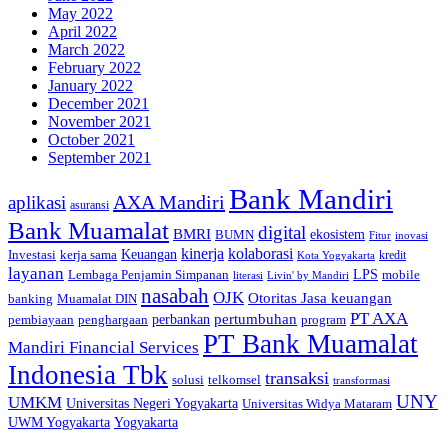
May 2022
April 2022
March 2022
February 2022
January 2022
December 2021
November 2021
October 2021
September 2021
Bank Mandiri
AXA Mandiri
aplikasi
asuransi
Bank Muamalat
digital
BMRI
ekosistem
BUMN
inovasi
Fitur
kinerja
kolaborasi
Investasi
kerja sama
Keuangan
kredit
Kota Yogyakarta
layanan
Lembaga Penjamin Simpanan
LPS
mobile
literasi
Livin' by Mandiri
nasabah
OJK
Otoritas Jasa keuangan
banking
Muamalat DIN
PT AXA
pertumbuhan
perbankan
pembiayaan
penghargaan
program
PT Bank Muamalat
Mandiri Financial Services
Indonesia Tbk
transaksi
telkomsel
solusi
transformasi
UNY
UMKM
Universitas Negeri Yogyakarta
Universitas Widya Mataram
Yogyakarta
UWM Yogyakarta