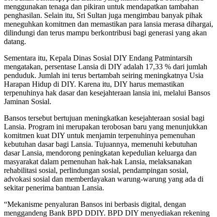
menggunakan tenaga dan pikiran untuk mendapatkan tambahan
penghasilan. Selain itu, Sri Sultan juga mengimbau banyak pihak
meneguhkan komitmen dan memastikan para lansia merasa dihargai,
dilindungi dan terus mampu berkontribusi bagi generasi yang akan
datang.
Sementara itu, Kepala Dinas Sosial DIY Endang Patmintarsih
mengatakan, persentase Lansia di DIY adalah 17,33 % dari jumlah
penduduk. Jumlah ini terus bertambah seiring meningkatnya Usia
Harapan Hidup di DIY. Karena itu, DIY harus memastikan
terpenuhinya hak dasar dan kesejahteraan lansia ini, melalui Bansos
Jaminan Sosial.
Bansos tersebut bertujuan meningkatkan kesejahteraan sosial bagi
Lansia. Program ini merupakan terobosan baru yang menunjukkan
komitmen kuat DIY untuk menjamin terpenuhinya pemenuhan
kebutuhan dasar bagi Lansia. Tujuannya, memenuhi kebutuhan
dasar Lansia, mendorong peningkatan kepedulian keluarga dan
masyarakat dalam pemenuhan hak-hak Lansia, melaksanakan
rehabilitasi sosial, perlindungan sosial, pendampingan sosial,
advokasi sosial dan memberdayakan warung-warung yang ada di
sekitar penerima bantuan Lansia.
“Mekanisme penyaluran Bansos ini berbasis digital, dengan
menggandeng Bank BPD DDIY. BPD DIY menyediakan rekening