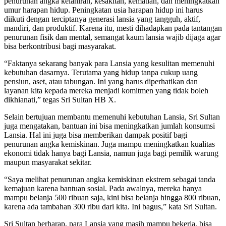
penurunan angka kelahiran, kesakitan, kematian, dan meningkatkan
umur harapan hidup. Peningkatan usia harapan hidup ini harus
diikuti dengan terciptanya generasi lansia yang tangguh, aktif,
mandiri, dan produktif. Karena itu, mesti dihadapkan pada tantangan
penurunan fisik dan mental, semangat kaum lansia wajib dijaga agar
bisa berkontribusi bagi masyarakat.
“Faktanya sekarang banyak para Lansia yang kesulitan memenuhi
kebutuhan dasarnya. Terutama yang hidup tanpa cukup uang
pensiun, aset, atau tabungan. Ini yang harus diperhatikan dan
layanan kita kepada mereka menjadi komitmen yang tidak boleh
dikhianati,” tegas Sri Sultan HB X.
Selain bertujuan membantu memenuhi kebutuhan Lansia, Sri Sultan
juga mengatakan, bantuan ini bisa meningkatkan jumlah konsumsi
Lansia. Hal ini juga bisa memberikan dampak positif bagi
penurunan angka kemiskinan. Juga mampu meningkatkan kualitas
ekonomi tidak hanya bagi Lansia, namun juga bagi pemilik warung
maupun masyarakat sekitar.
“Saya melihat penurunan angka kemiskinan ekstrem sebagai tanda
kemajuan karena bantuan sosial. Pada awalnya, mereka hanya
mampu belanja 500 ribuan saja, kini bisa belanja hingga 800 ribuan,
karena ada tambahan 300 ribu dari kita. Ini bagus,” kata Sri Sultan.
Sri Sultan berharap, para Lansia yang masih mampu bekerja, bisa