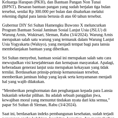
Keluarga Harapan (PKH), dan Bantuan Pangan Non Tunai
(BPNT). Besaran bantuan pangan yang sudah berjalan tiga bulan
tersebut, senilai Rp 300.000 per bulan dan disalurkan melalui
rekening digital para lansia berusia di atas 60 tahun tersebut.
Gubernur DIY Sri Sultan Hamengku Buwono X meluncurkan
Program Bantuan Sosial Jaminan Sosial Lanjut Usia (JSLU) di
Warung Arnis, Wukirsari, Sleman, Rabu (3/4/2024). Warung Arnis
merupakan salah satu warung yang termasuk dalam Warung Lanjut
Usia Yogyakarta (Waluyo), yang menjadi tempat bagi para lansia
membelanjakan bantuan yang diberikan.
Sri Sultan menyebut, bantuan sosial ini merupakan salah satu cara
mewujudkan visi kesejahteraan dan kemajuan masyarakat. Apalagi,
keberadaan generasi lanjut usia merupakan kekayaan yang tidak
ternilai. Berdasarkan prinsip-prinsip kemanusiaan tersebut,
memberikan jaminan hidup yang layak serta kenyamanan menjadi
hal yang wajib dilakukan.
“Memberikan penghormatan dan penghargaan kepada para Lansia
bukanlah sekedar pilihan. Itu adalah sebuah panggilan jiwa,
kewajiban moral yang menuntut tindakan nyata dari kita semua,”
papar Sri Sultan di Sleman, Rabu (3/4/2024).
Saat ini, berdasarkan indeks pembangunan kesehatan, sudah terjadi