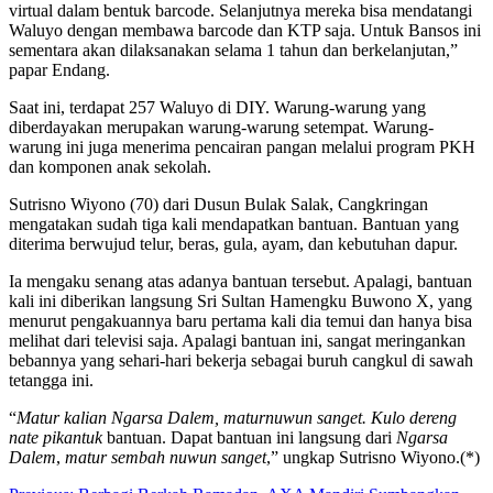
virtual dalam bentuk barcode. Selanjutnya mereka bisa mendatangi
Waluyo dengan membawa barcode dan KTP saja. Untuk Bansos ini
sementara akan dilaksanakan selama 1 tahun dan berkelanjutan,”
papar Endang.
Saat ini, terdapat 257 Waluyo di DIY. Warung-warung yang
diberdayakan merupakan warung-warung setempat. Warung-
warung ini juga menerima pencairan pangan melalui program PKH
dan komponen anak sekolah.
Sutrisno Wiyono (70) dari Dusun Bulak Salak, Cangkringan
mengatakan sudah tiga kali mendapatkan bantuan. Bantuan yang
diterima berwujud telur, beras, gula, ayam, dan kebutuhan dapur.
Ia mengaku senang atas adanya bantuan tersebut. Apalagi, bantuan
kali ini diberikan langsung Sri Sultan Hamengku Buwono X, yang
menurut pengakuannya baru pertama kali dia temui dan hanya bisa
melihat dari televisi saja. Apalagi bantuan ini, sangat meringankan
bebannya yang sehari-hari bekerja sebagai buruh cangkul di sawah
tetangga ini.
“
Matur kalian Ngarsa Dalem, maturnuwun sanget. Kulo dereng
nate pikantuk
bantuan. Dapat bantuan ini langsung dari
Ngarsa
Dalem
,
matur sembah nuwun sanget
,” ungkap Sutrisno Wiyono.(*)