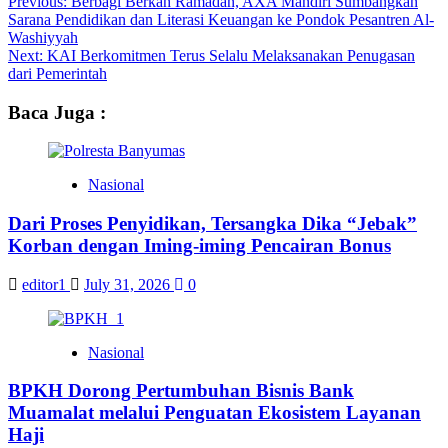
Previous:
Berbagi Berkah Ramadan, AXA Mandiri Sumbangkan
Sarana Pendidikan dan Literasi Keuangan ke Pondok Pesantren Al-
Washiyyah
Next:
KAI Berkomitmen Terus Selalu Melaksanakan Penugasan
dari Pemerintah
Baca Juga :
Nasional
Dari Proses Penyidikan, Tersangka Dika “Jebak”
Korban dengan Iming-iming Pencairan Bonus
editor1
July 31, 2026
0
Nasional
BPKH Dorong Pertumbuhan Bisnis Bank
Muamalat melalui Penguatan Ekosistem Layanan
Haji