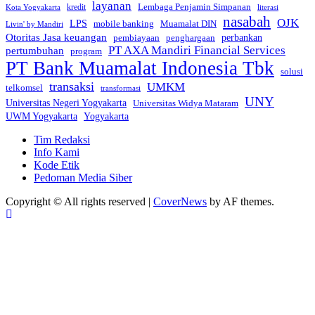
layanan
Lembaga Penjamin Simpanan
kredit
Kota Yogyakarta
literasi
nasabah
OJK
LPS
mobile banking
Muamalat DIN
Livin' by Mandiri
Otoritas Jasa keuangan
perbankan
pembiayaan
penghargaan
PT AXA Mandiri Financial Services
pertumbuhan
program
PT Bank Muamalat Indonesia Tbk
solusi
transaksi
UMKM
telkomsel
transformasi
UNY
Universitas Negeri Yogyakarta
Universitas Widya Mataram
Yogyakarta
UWM Yogyakarta
Tim Redaksi
Info Kami
Kode Etik
Pedoman Media Siber
Copyright © All rights reserved
|
CoverNews
by AF themes.