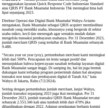
menggunakan layanan Quick Response Code Indonesian Standard
atau QRIS PT Bank Muamalat Indonesia Tbk meningkat lima kali
lipat sepanjang 2023.
Direktur Operasi dan Digital Bank Muamalat Wahyu Avianto
mengatakan, Bank Muamalat sebagai QRIS acquirer memfasilitasi
nasabah yang memiliki usaha, khususnya yang bergerak di sektor
usaha mikro, kecil dan menengah agar semakin mudah dalam
mengelola transaksi pembayaran usahanya. Per 31 Desember 2023,
jumlah merchant QRIS yang terdaftar di Bank Muamalat sebanyak
9.488.
“Secara year on year (yoy), pertumbuhan merchant kami meningkat
lebih dari 500%. Pencapaian ini tentu sangat positif dan
menunjukkan bahwa kepercayaan nasabah terhadap layanan digital
Bank Muamalat sangat tinggi. Di samping itu, hal ini juga bentuk
dukungan kami terhadap program pemerintah dalam hal akseptasi
transaksi non tunai dan pembayaran digital di Tanah Air,” kata
Wahyu di Jakarta, Rabu (7/2/2024).
Seiring dengan pertumbuhan jumlah merchant, lanjut Wahyu,
jumlah transaksi sepanjang 2023 juga ikut meningkat. Per 31
Desember 2023, jumlah transaksi QRIS Bank Muamalat tercatat
sebanyak 2.553.346 kali atau tumbuh lebih dari 470% jika
dibandingkan dengan 2022. Adapun pendapatan berbasis komisi