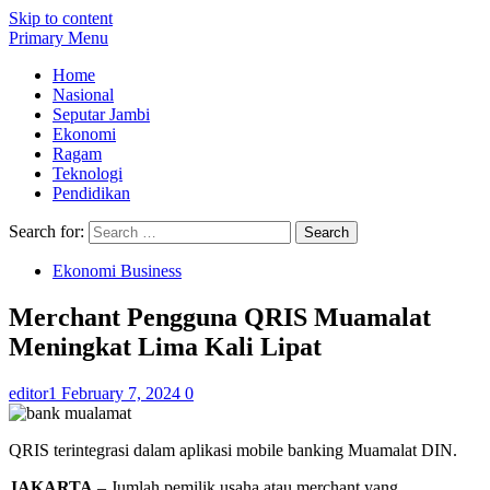
Skip to content
Primary Menu
Home
Nasional
Seputar Jambi
Ekonomi
Ragam
Teknologi
Pendidikan
Search for:
Ekonomi Business
Merchant Pengguna QRIS Muamalat
Meningkat Lima Kali Lipat
editor1
February 7, 2024
0
QRIS terintegrasi dalam aplikasi mobile banking Muamalat DIN.
JAKARTA
– Jumlah pemilik usaha atau merchant yang