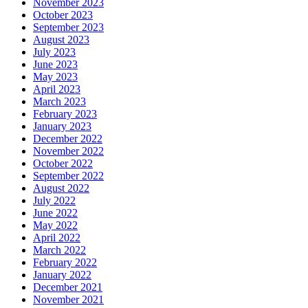
November 2023
October 2023
September 2023
August 2023
July 2023
June 2023
May 2023
April 2023
March 2023
February 2023
January 2023
December 2022
November 2022
October 2022
September 2022
August 2022
July 2022
June 2022
May 2022
April 2022
March 2022
February 2022
January 2022
December 2021
November 2021