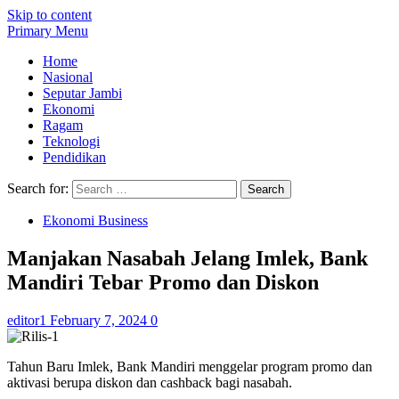
Skip to content
Primary Menu
Home
Nasional
Seputar Jambi
Ekonomi
Ragam
Teknologi
Pendidikan
Search for:
Ekonomi Business
Manjakan Nasabah Jelang Imlek, Bank
Mandiri Tebar Promo dan Diskon
editor1
February 7, 2024
0
Tahun Baru Imlek, Bank Mandiri menggelar program promo dan
aktivasi berupa diskon dan cashback bagi nasabah.