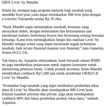
QRIS Livin’ by Mandiri.
Selain itu, terdapat juga program menarik bagi nasabah yang
memiliki livin’poin yaitu dapat menukarkan 888 livin’poin dengan
e-voucher Tokopedia senilai Rp 50 ribu.
“Bank Mandiri ingin memanjakan nasabah, terutama yang
merayakan Imlek, dengan kemeriahan dan kenyamanan saat
menikmati kuliner, berbelanja fesyen dan bersenang-senang bersama
keluarga. Kami terus meningkatkan fungsi dan manfaat Livin’ by
Mandiri sebagai solusi yang dapat memenuhi segala kebutuhan
nasabah, baik secara finansial maupun non finansial,” kata Aquarius,
Selasa (6/2/2-24).
Tak hanya itu, Aquarius menyatakan, bank bersandi saham BMRI
ini juga memberikan penawaran untuk segmen konsumer untuk
mendorong penetrasi bisnis. Untuk produk investasi, Bank Mandiri
memberikan cashback Rp7,288 juta untuk pembelian ORI025 di
Livin’ by Mandiri.
“Kemudian bagi nasabah yang ingin melakukan pembelian reksa
dana di Livin’ by Mandiri akan mendapatkan 888 Livin’poin.
Khusus nasabah prioritas dan private, juga akan mendapatkan
cashback 88% dari biaya pembelian produk reksa dana,” tambah
Aquarius.