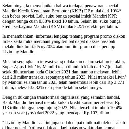
Selanjutnya, ia menyebutkan bahwa terdapat penawaran special
Mandiri Kredit Kendaraan Bermotor (KKB) DP mulai dari 10%*
dan bebas provisi. Lalu suku bunga spesial imlek Mandiri KPR
dengan bunga cuan 8,88% fixed 10 tahun. Selain itu, suku bunga
kredit serbaguna Mandiri (KSM) mulai 8,25% efektif per tahun.
Ia menambahkan, informasi lengkap tentang program promo diskon
Imlek serta mitra merchant yang terlibat dapat diakses nasabah
melalui link bmri.id/cny2024 ataupun fitur promo di super app
Livin’ by Mandiri.
Melalui serangkaian inovasi yang dilakukan dalam setahun terakhir,
Super Apps Livin’ by Mandiri telah diunduh lebih dari 37 juta kali
sejak diluncurkan pada Oktober 2021 dan mampu melayani lebih
dari 2,8 miliar transaksi sepanjang tahun 2023. Nilai transaksi Livin’
by Mandiri selama tahun 2023 telah menembus lebih dari Rp 3.271
triliun, melesat 32,32% dari periode tahun sebelumnya.
Dengan dukungan transformasi digitalisasi yang semakin handal,
Bank Mandiri berhasil membukukan kredit konsumer sebesar Rp
113 triliun hingga penghujung 2023. Nilai tersebut tumbuh 10,4%
year on year (yoy) dari 2022 yang mencapai Rp 103 triliun.
“Livin’ by Mandiri saat ini juga sudah dapat dinikmati oleh nasabah
di luar negeri. Artinya tidak ada lagi batasan waktu dan tempat,