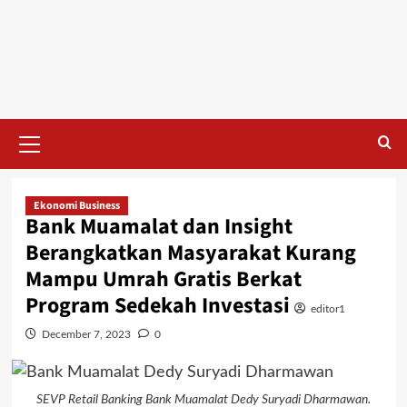
Skip
to
content
Primary
Menu
Ekonomi Business
Bank Muamalat dan Insight
Berangkatkan Masyarakat Kurang
Mampu Umrah Gratis Berkat
Program Sedekah Investasi
editor1
December 7, 2023
0
SEVP Retail Banking Bank Muamalat Dedy Suryadi Dharmawan.