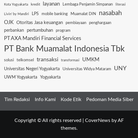
layanan
Lembaga Penjamin Simpanan
kredit
Kota Yogyakarta
literasi
nasabah
LPS
mobile banking
Muamalat DIN
Livin' by Mandiri
OJK
Otoritas Jasa keuangan
pembiayaan
penghargaan
pertumbuhan
perbankan
program
PT AXA Mandiri Financial Services
PT Bank Muamalat Indonesia Tbk
transaksi
UMKM
solusi
telkomsel
transformasi
UNY
Universitas Negeri Yogyakarta
Universitas Widya Mataram
UWM Yogyakarta
Yogyakarta
Tim Redaksi
Info Kami
Kode Etik
Pedoman Media Siber
Copyright © All rights reserved
|
CoverNews
by AF
themes.