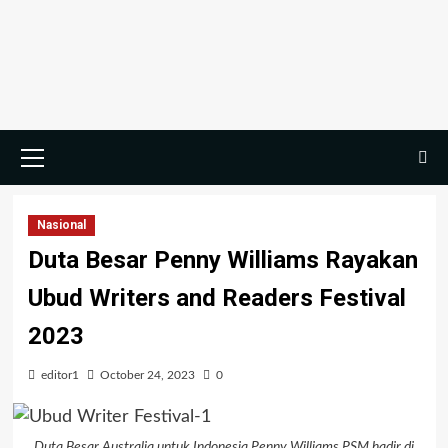
Skip
to
content
Primary
Menu
Nasional
Duta Besar Penny Williams Rayakan
Ubud Writers and Readers Festival
2023
editor1
October 24, 2023
0
Duta Besar Australia untuk Indonesia Penny Williams PSM hadir di