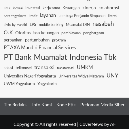
kinerja
kolaborasi
Keuangan
Investasi
kerja sama
Fitur
inovasi
layanan
Lembaga Penjamin Simpanan
kredit
Kota Yogyakarta
literasi
nasabah
LPS
mobile banking
Muamalat DIN
Livin' by Mandiri
OJK
Otoritas Jasa keuangan
pembiayaan
penghargaan
pertumbuhan
perbankan
program
PT AXA Mandiri Financial Services
PT Bank Muamalat Indonesia Tbk
transaksi
UMKM
solusi
telkomsel
transformasi
UNY
Universitas Negeri Yogyakarta
Universitas Widya Mataram
UWM Yogyakarta
Yogyakarta
Tim Redaksi
Info Kami
Kode Etik
Pedoman Media Siber
Copyright © All rights reserved
|
CoverNews
by AF