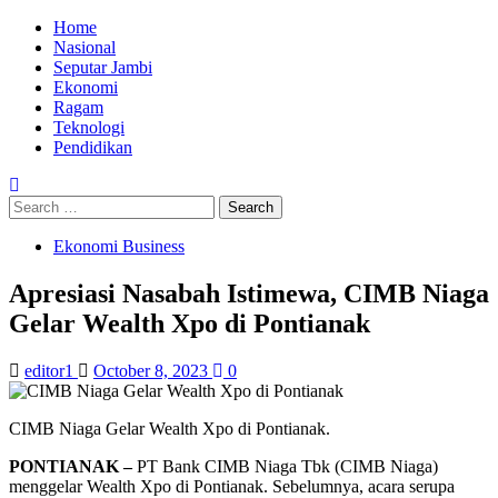
Skip
Primary
Home
to
Menu
Nasional
content
Seputar Jambi
Ekonomi
Ragam
Teknologi
Pendidikan
Search
for:
Ekonomi Business
Apresiasi Nasabah Istimewa, CIMB Niaga
Gelar Wealth Xpo di Pontianak
editor1
October 8, 2023
0
CIMB Niaga Gelar Wealth Xpo di Pontianak.
PONTIANAK –
PT Bank CIMB Niaga Tbk (CIMB Niaga)
menggelar Wealth Xpo di Pontianak. Sebelumnya, acara serupa