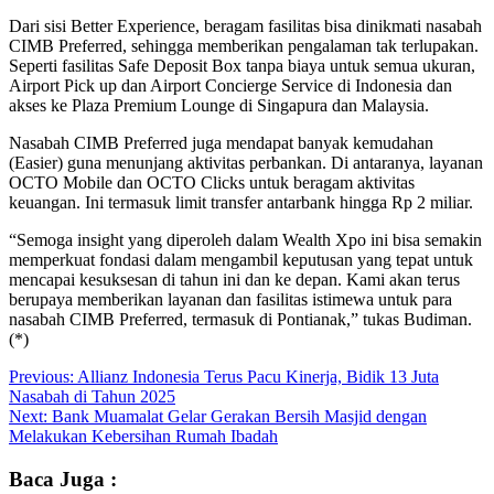
Dari sisi Better Experience, beragam fasilitas bisa dinikmati nasabah
CIMB Preferred, sehingga memberikan pengalaman tak terlupakan.
Seperti fasilitas Safe Deposit Box tanpa biaya untuk semua ukuran,
Airport Pick up dan Airport Concierge Service di Indonesia dan
akses ke Plaza Premium Lounge di Singapura dan Malaysia.
Nasabah CIMB Preferred juga mendapat banyak kemudahan
(Easier) guna menunjang aktivitas perbankan. Di antaranya, layanan
OCTO Mobile dan OCTO Clicks untuk beragam aktivitas
keuangan. Ini termasuk limit transfer antarbank hingga Rp 2 miliar.
“Semoga insight yang diperoleh dalam Wealth Xpo ini bisa semakin
memperkuat fondasi dalam mengambil keputusan yang tepat untuk
mencapai kesuksesan di tahun ini dan ke depan. Kami akan terus
berupaya memberikan layanan dan fasilitas istimewa untuk para
nasabah CIMB Preferred, termasuk di Pontianak,” tukas Budiman.
(*)
Post
Previous:
Allianz Indonesia Terus Pacu Kinerja, Bidik 13 Juta
Nasabah di Tahun 2025
navigation
Next:
Bank Muamalat Gelar Gerakan Bersih Masjid dengan
Melakukan Kebersihan Rumah Ibadah
Baca Juga :