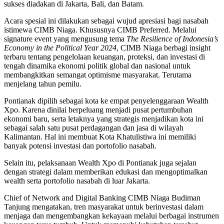
sukses diadakan di Jakarta, Bali, dan Batam.
Acara spesial ini dilakukan sebagai wujud apresiasi bagi nasabah
istimewa CIMB Niaga. Khususnya CIMB Preferred. Melalui
signature event yang mengusung tema
The Resilience of Indonesia’s
Economy in the Political Year 2024
, CIMB Niaga berbagi insight
terbaru tentang pengelolaan keuangan, proteksi, dan investasi di
tengah dinamika ekonomi politik global dan nasional untuk
membangkitkan semangat optimisme masyarakat. Terutama
menjelang tahun pemilu.
Pontianak dipilih sebagai kota ke empat penyelenggaraan Wealth
Xpo. Karena dinilai berpeluang menjadi pusat pertumbuhan
ekonomi baru, serta letaknya yang strategis menjadikan kota ini
sebagai salah satu pusat perdagangan dan jasa di wilayah
Kalimantan. Hal ini membuat Kota Khatulistiwa ini memiliki
banyak potensi investasi dan portofolio nasabah.
Selain itu, pelaksanaan Wealth Xpo di Pontianak juga sejalan
dengan strategi dalam memberikan edukasi dan mengoptimalkan
wealth serta portofolio nasabah di luar Jakarta.
Chief of Network and Digital Banking CIMB Niaga Budiman
Tanjung mengatakan, tren masyarakat untuk berinvestasi dalam
menjaga dan mengembangkan kekayaan melalui berbagai instrumen