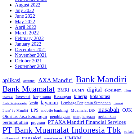
August 2022
July 2022
June 2022
May 2022
April 2022
March 2022
February 2022
January 2022
December 2021
November 2021
October 2021
September 2021
Bank Mandiri
AXA Mandiri
aplikasi
asuransi
Bank Muamalat
digital
BMRI
ekosistem
BUMN
Fitur
kinerja
kolaborasi
Investasi
kerja sama
Keuangan
inovasi
layanan
Lembaga Penjamin Simpanan
kredit
Kota Yogyakarta
literasi
nasabah
OJK
LPS
mobile banking
Muamalat DIN
Livin' by Mandiri
Otoritas Jasa keuangan
perbankan
pembiayaan
penghargaan
PT AXA Mandiri Financial Services
pertumbuhan
program
PT Bank Muamalat Indonesia Tbk
solusi
transaksi
UMKM
telkomsel
transformasi