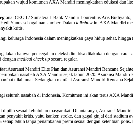
erupakan wujud komitmen AXA Mandiri meningkatkan edukasi dan liter
gional CEO I / Sumatera 1 Bank Mandiri Lourentius Aris Budiyanto, E
 Hedi Yunus sebagai narasumber. Dalam
talkshow
ini AXA Mandiri mem
yakit kritis.
i keluarga Indonesia dalam meningkatkan gaya hidup sehat, hingga men
ngatakan bahwa pencegahan deteksi dini bisa dilakukan dengan cara 
pi dengan
medical check up
secara reguler.
t Asuransi Mandiri Elite Plan dan Asuransi Mandiri Rencana Sejahtera
merupakan nasabah AXA Mandiri sejak tahun 2020. Asuransi Mandiri E
manfaat nilai tunai. Sedangkan manfaat Asuransi Mandiri Rencana Seja
i seluruh nasabah di Indonesia. Komitmen ini akan terus AXA Mandir
at dipilih sesuai kebutuhan masyarakat. Di antaranya, Asuransi Mandi
penyakit kritis, yaitu kanker, stroke, dan gagal ginjal dari stadium
setiap tahun tanpa penambahan premi sesuai dengan ketentuan polis.