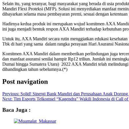
Selain itu, yang teranyar, bagi masyarakat yang berada di usia prod
Mandiri Flexi Proteksi (MFP). Solusi ini menyediakan manfaat meningg
dibayarkan selama masa pembayaran premi, sesuai dengan ketentuan p
Hadirnya kedua produk ini merupakan wujud komitmen AXA Mandiri, 
ini juga menjadi bentuk respon AXA Mandiri terhadap kebutuhan prot
Untuk itu, AXA Mandiri secara rutin menggiatkan edukasi keseha
Tbk di hari yang sama dalam rangka perayaan Hari Asuransi Nasiona
Komitmen AXA Mandiri dalam memberikan perlindungan juga tercermi
dan manfaat asuransi senilai hampir Rp12 triliun. Jumlah ini menin
Dumai hingga Sumatera Utara) 2022 AXA Mandiri telah melindungi 8
dibandingkan tahun sebelumnya.(*)
Post navigation
Previous:
Solid! Sinergi Bank Mandiri dan Perusahaan Anak Dorong K
Next:
Tim Esports Telkomsel “Kagendra” Wakili Indonesia di Call 
Baca Juga :