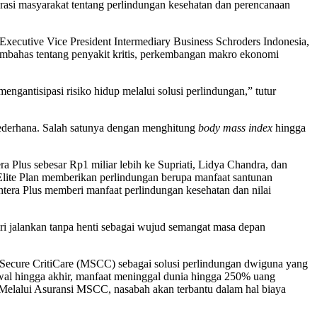
asi masyarakat tentang perlindungan kesehatan dan perencanaan
xecutive Vice President Intermediary Business Schroders Indonesia,
bahas tentang penyakit kritis, perkembangan makro ekonomi
gantisipasi risiko hidup melalui solusi perlindungan,” tutur
sederhana. Salah satunya dengan menghitung
body mass index
hingga
 Plus sebesar Rp1 miliar lebih ke Supriati, Lidya Chandra, dan
lite Plan memberikan perlindungan berupa manfaat santunan
htera Plus memberi manfaat perlindungan kesehatan dan nilai
i jalankan tanpa henti sebagai wujud semangat masa depan
ri Secure CritiCare (MSCC) sebagai solusi perlindungan dwiguna yang
 awal hingga akhir, manfaat meninggal dunia hingga 250% uang
 Melalui Asuransi MSCC, nasabah akan terbantu dalam hal biaya