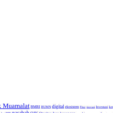
k Muamalat
digital
BMRI
ekosistem
BUMN
Investasi
ke
inovasi
Fitur
nasabah