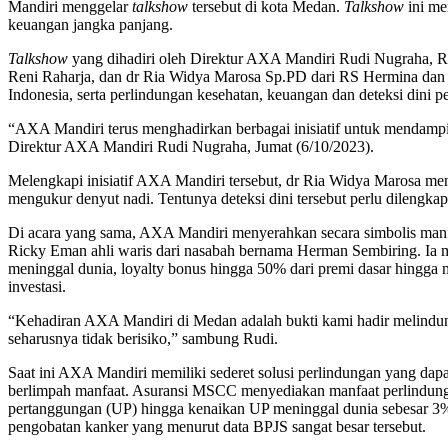
Mandiri menggelar
talkshow
tersebut di kota Medan.
Talkshow
ini m
keuangan jangka panjang.
Talkshow
yang dihadiri oleh Direktur AXA Mandiri Rudi Nugraha, Re
Reni Raharja, dan dr Ria Widya Marosa Sp.PD dari RS Hermina dan
Indonesia, serta perlindungan kesehatan, keuangan dan deteksi dini pen
“AXA Mandiri terus menghadirkan berbagai inisiatif untuk mendamping
Direktur AXA Mandiri Rudi Nugraha, Jumat (6/10/2023).
Melengkapi inisiatif AXA Mandiri tersebut, dr Ria Widya Marosa me
mengukur denyut nadi. Tentunya deteksi dini tersebut perlu dilengka
Di acara yang sama, AXA Mandiri menyerahkan secara simbolis manfaa
Ricky Eman ahli waris dari nasabah bernama Herman Sembiring. Ia 
meninggal dunia, loyalty bonus hingga 50% dari premi dasar hingga 
investasi.
“Kehadiran AXA Mandiri di Medan adalah bukti kami hadir melindung
seharusnya tidak berisiko,” sambung Rudi.
Saat ini AXA Mandiri memiliki sederet solusi perlindungan yang dap
berlimpah manfaat. Asuransi MSCC menyediakan manfaat perlindungan 
pertanggungan (UP) hingga kenaikan UP meninggal dunia sebesar 3% 
pengobatan kanker yang menurut data BPJS sangat besar tersebut.