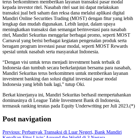
terus berkomitmen memberikan layanan transaksi pasar modal
kepada investor ritel. Nasabah ritel saat ini dapat melakukan
transaksi jual beli saham dan reksa dana melalui aplikasi digital
Mandiri Online Securities Trading (MOST) dengan fitur yang lebih
lengkap dan mudah digunakan. Lebih lanjut, dalam upaya
meningkatkan transaksi dan semangat berinvestasi para nasabah
ritel, Mandiri Sekuritas menggelar berbagai promo, seperti MOST
Carnaval yang berisi berbagai kegiatan pengenalan produk serta
beragam program investasi pasar modal, seperti MOST Rewards
spesial untuk nasabah serta masyarakat Indonesia.
“Dengan visi untuk terus menjadi investment bank terbaik di
Indonesia dan tumbuh secara berkelanjutan bersama para nasabah,
Mandiri Sekuritas terus berkomitmen untuk memberikan layanan
investment banking dan solusi digital investasi pasar modal
Indonesia yang lebih baik lagi,” tutup Oki.
Berkat kinerjanya ini, Mandiri Sekuritas berhasil mempertahankan
dominasinya di League Table Investment Bank di Indonesia,
termasuk ranking teratas pada Equity Underwriting per Juli 2023.(*)
Post navigation
Previous:
Perbanyak Transaksi di Luar Negeri, Bank Mandiri
Kenalkan Fitur Livin’ Around the World di 3 Negara