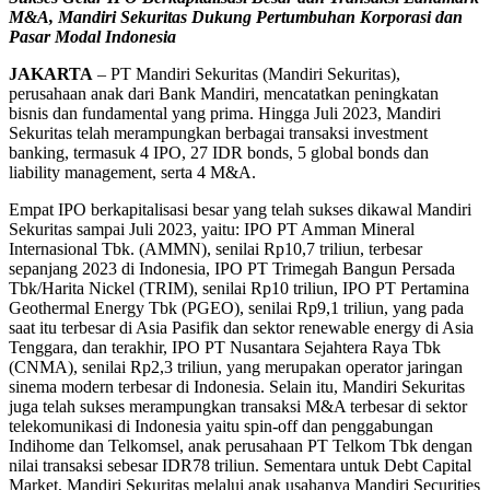
M&A, Mandiri Sekuritas Dukung Pertumbuhan Korporasi dan
Pasar Modal Indonesia
JAKARTA
– PT Mandiri Sekuritas (Mandiri Sekuritas),
perusahaan anak dari Bank Mandiri, mencatatkan peningkatan
bisnis dan fundamental yang prima. Hingga Juli 2023, Mandiri
Sekuritas telah merampungkan berbagai transaksi investment
banking, termasuk 4 IPO, 27 IDR bonds, 5 global bonds dan
liability management, serta 4 M&A.
Empat IPO berkapitalisasi besar yang telah sukses dikawal Mandiri
Sekuritas sampai Juli 2023, yaitu: IPO PT Amman Mineral
Internasional Tbk. (AMMN), senilai Rp10,7 triliun, terbesar
sepanjang 2023 di Indonesia, IPO PT Trimegah Bangun Persada
Tbk/Harita Nickel (TRIM), senilai Rp10 triliun, IPO PT Pertamina
Geothermal Energy Tbk (PGEO), senilai Rp9,1 triliun, yang pada
saat itu terbesar di Asia Pasifik dan sektor renewable energy di Asia
Tenggara, dan terakhir, IPO PT Nusantara Sejahtera Raya Tbk
(CNMA), senilai Rp2,3 triliun, yang merupakan operator jaringan
sinema modern terbesar di Indonesia. Selain itu, Mandiri Sekuritas
juga telah sukses merampungkan transaksi M&A terbesar di sektor
telekomunikasi di Indonesia yaitu spin-off dan penggabungan
Indihome dan Telkomsel, anak perusahaan PT Telkom Tbk dengan
nilai transaksi sebesar IDR78 triliun. Sementara untuk Debt Capital
Market, Mandiri Sekuritas melalui anak usahanya Mandiri Securities