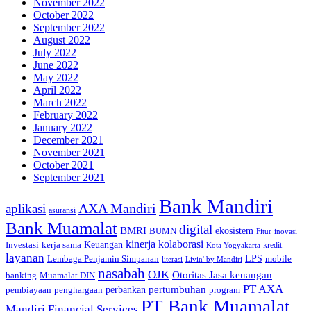
November 2022
October 2022
September 2022
August 2022
July 2022
June 2022
May 2022
April 2022
March 2022
February 2022
January 2022
December 2021
November 2021
October 2021
September 2021
Bank Mandiri
AXA Mandiri
aplikasi
asuransi
Bank Muamalat
digital
BMRI
ekosistem
BUMN
inovasi
Fitur
kinerja
kolaborasi
Investasi
kerja sama
Keuangan
kredit
Kota Yogyakarta
layanan
Lembaga Penjamin Simpanan
LPS
mobile
literasi
Livin' by Mandiri
nasabah
OJK
Otoritas Jasa keuangan
banking
Muamalat DIN
PT AXA
pertumbuhan
perbankan
pembiayaan
penghargaan
program
PT Bank Muamalat
Mandiri Financial Services