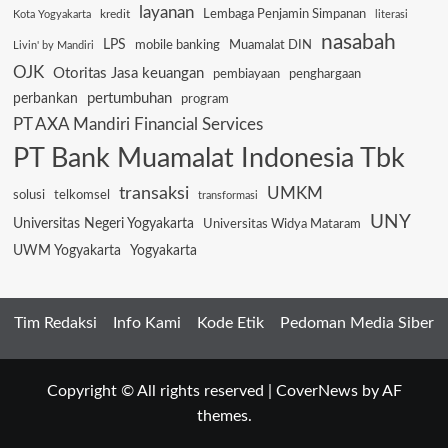
layanan
Lembaga Penjamin Simpanan
kredit
Kota Yogyakarta
literasi
nasabah
LPS
mobile banking
Muamalat DIN
Livin' by Mandiri
OJK
Otoritas Jasa keuangan
pembiayaan
penghargaan
pertumbuhan
perbankan
program
PT AXA Mandiri Financial Services
PT Bank Muamalat Indonesia Tbk
transaksi
UMKM
solusi
telkomsel
transformasi
UNY
Universitas Negeri Yogyakarta
Universitas Widya Mataram
UWM Yogyakarta
Yogyakarta
Tim Redaksi
Info Kami
Kode Etik
Pedoman Media Siber
Copyright © All rights reserved
|
CoverNews
by AF
themes.