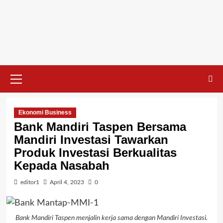
Skip
to
content
Primary
Menu
Ekonomi Business
Bank Mandiri Taspen Bersama
Mandiri Investasi Tawarkan
Produk Investasi Berkualitas
Kepada Nasabah
editor1
April 4, 2023
0
Bank Mandiri Taspen menjalin kerja sama dengan Mandiri Investasi.