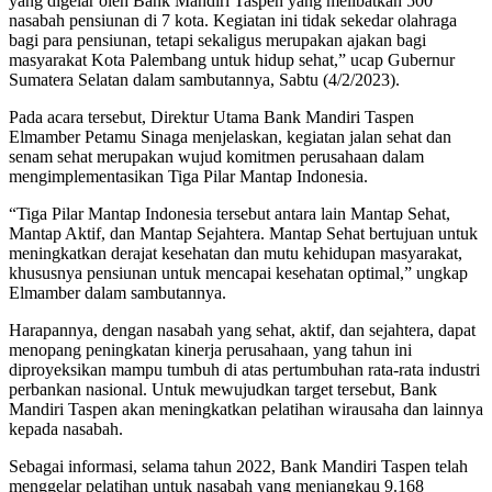
yang digelar oleh Bank Mandiri Taspen yang melibatkan 500
nasabah pensiunan di 7 kota. Kegiatan ini tidak sekedar olahraga
bagi para pensiunan, tetapi sekaligus merupakan ajakan bagi
masyarakat Kota Palembang untuk hidup sehat,” ucap Gubernur
Sumatera Selatan dalam sambutannya, Sabtu (4/2/2023).
Pada acara tersebut, Direktur Utama Bank Mandiri Taspen
Elmamber Petamu Sinaga menjelaskan, kegiatan jalan sehat dan
senam sehat merupakan wujud komitmen perusahaan dalam
mengimplementasikan Tiga Pilar Mantap Indonesia.
“Tiga Pilar Mantap Indonesia tersebut antara lain Mantap Sehat,
Mantap Aktif, dan Mantap Sejahtera. Mantap Sehat bertujuan untuk
meningkatkan derajat kesehatan dan mutu kehidupan masyarakat,
khususnya pensiunan untuk mencapai kesehatan optimal,” ungkap
Elmamber dalam sambutannya.
Harapannya, dengan nasabah yang sehat, aktif, dan sejahtera, dapat
menopang peningkatan kinerja perusahaan, yang tahun ini
diproyeksikan mampu tumbuh di atas pertumbuhan rata-rata industri
perbankan nasional. Untuk mewujudkan target tersebut, Bank
Mandiri Taspen akan meningkatkan pelatihan wirausaha dan lainnya
kepada nasabah.
Sebagai informasi, selama tahun 2022, Bank Mandiri Taspen telah
menggelar pelatihan untuk nasabah yang menjangkau 9.168