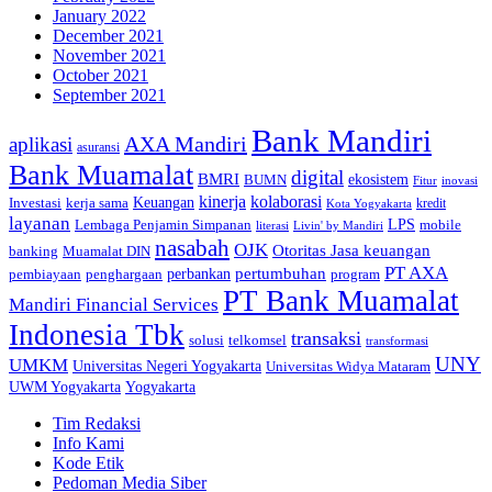
January 2022
December 2021
November 2021
October 2021
September 2021
Bank Mandiri
AXA Mandiri
aplikasi
asuransi
Bank Muamalat
digital
BMRI
ekosistem
BUMN
inovasi
Fitur
kinerja
kolaborasi
Investasi
kerja sama
Keuangan
kredit
Kota Yogyakarta
layanan
Lembaga Penjamin Simpanan
LPS
mobile
literasi
Livin' by Mandiri
nasabah
OJK
Otoritas Jasa keuangan
banking
Muamalat DIN
PT AXA
pertumbuhan
perbankan
pembiayaan
penghargaan
program
PT Bank Muamalat
Mandiri Financial Services
Indonesia Tbk
transaksi
telkomsel
solusi
transformasi
UNY
UMKM
Universitas Negeri Yogyakarta
Universitas Widya Mataram
Yogyakarta
UWM Yogyakarta
Tim Redaksi
Info Kami
Kode Etik
Pedoman Media Siber