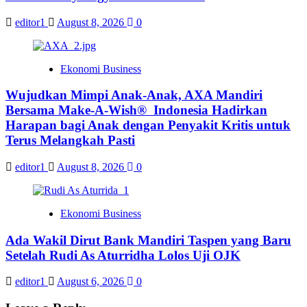
editor1
August 8, 2026
0
Ekonomi Business
Wujudkan Mimpi Anak-Anak, AXA Mandiri
Bersama Make-A-Wish® Indonesia Hadirkan
Harapan bagi Anak dengan Penyakit Kritis untuk
Terus Melangkah Pasti
editor1
August 8, 2026
0
Ekonomi Business
Ada Wakil Dirut Bank Mandiri Taspen yang Baru
Setelah Rudi As Aturridha Lolos Uji OJK
editor1
August 6, 2026
0