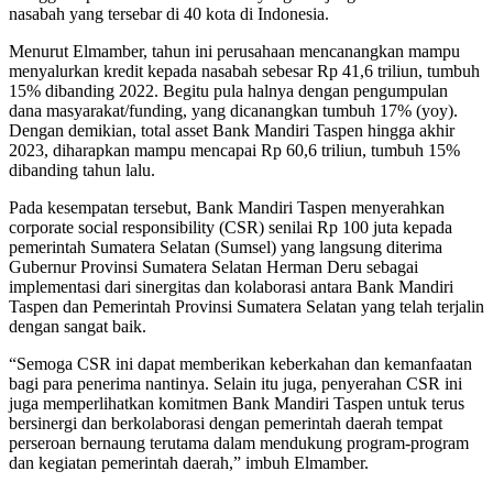
nasabah yang tersebar di 40 kota di Indonesia.
Menurut Elmamber, tahun ini perusahaan mencanangkan mampu
menyalurkan kredit kepada nasabah sebesar Rp 41,6 triliun, tumbuh
15% dibanding 2022. Begitu pula halnya dengan pengumpulan
dana masyarakat/funding, yang dicanangkan tumbuh 17% (yoy).
Dengan demikian, total asset Bank Mandiri Taspen hingga akhir
2023, diharapkan mampu mencapai Rp 60,6 triliun, tumbuh 15%
dibanding tahun lalu.
Pada kesempatan tersebut, Bank Mandiri Taspen menyerahkan
corporate social responsibility (CSR) senilai Rp 100 juta kepada
pemerintah Sumatera Selatan (Sumsel) yang langsung diterima
Gubernur Provinsi Sumatera Selatan Herman Deru sebagai
implementasi dari sinergitas dan kolaborasi antara Bank Mandiri
Taspen dan Pemerintah Provinsi Sumatera Selatan yang telah terjalin
dengan sangat baik.
“Semoga CSR ini dapat memberikan keberkahan dan kemanfaatan
bagi para penerima nantinya. Selain itu juga, penyerahan CSR ini
juga memperlihatkan komitmen Bank Mandiri Taspen untuk terus
bersinergi dan berkolaborasi dengan pemerintah daerah tempat
perseroan bernaung terutama dalam mendukung program-program
dan kegiatan pemerintah daerah,” imbuh Elmamber.