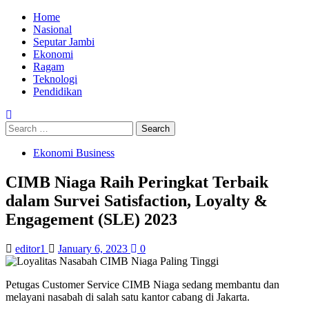
Skip
Primary
Home
to
Menu
Nasional
content
Seputar Jambi
Ekonomi
Ragam
Teknologi
Pendidikan
Search
for:
Ekonomi Business
CIMB Niaga Raih Peringkat Terbaik
dalam Survei Satisfaction, Loyalty &
Engagement (SLE) 2023
editor1
January 6, 2023
0
Petugas Customer Service CIMB Niaga sedang membantu dan
melayani nasabah di salah satu kantor cabang di Jakarta.