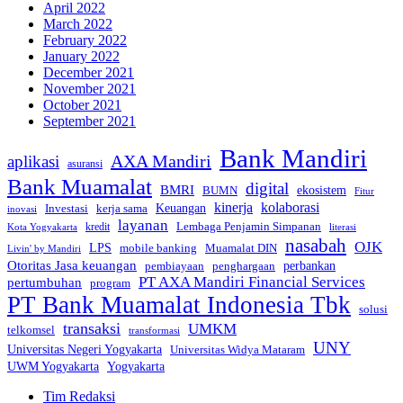
April 2022
March 2022
February 2022
January 2022
December 2021
November 2021
October 2021
September 2021
Bank Mandiri
AXA Mandiri
aplikasi
asuransi
Bank Muamalat
digital
BMRI
ekosistem
BUMN
Fitur
kinerja
kolaborasi
Investasi
kerja sama
Keuangan
inovasi
layanan
Lembaga Penjamin Simpanan
kredit
Kota Yogyakarta
literasi
nasabah
OJK
LPS
mobile banking
Muamalat DIN
Livin' by Mandiri
Otoritas Jasa keuangan
perbankan
pembiayaan
penghargaan
PT AXA Mandiri Financial Services
pertumbuhan
program
PT Bank Muamalat Indonesia Tbk
solusi
transaksi
UMKM
telkomsel
transformasi
UNY
Universitas Negeri Yogyakarta
Universitas Widya Mataram
Yogyakarta
UWM Yogyakarta
Tim Redaksi