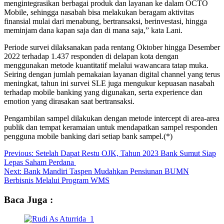
mengintegrasikan berbagai produk dan layanan ke dalam OCTO
Mobile, sehingga nasabah bisa melakukan beragam aktivitas
finansial mulai dari menabung, bertransaksi, berinvestasi, hingga
meminjam dana kapan saja dan di mana saja,” kata Lani.
Periode survei dilaksanakan pada rentang Oktober hingga Desember
2022 terhadap 1.437 responden di delapan kota dengan
menggunakan metode kuantitatif melalui wawancara tatap muka.
Seiring dengan jumlah pemakaian layanan digital channel yang terus
meningkat, tahun ini survei SLE juga mengukur kepuasan nasabah
terhadap mobile banking yang digunakan, serta experience dan
emotion yang dirasakan saat bertransaksi.
Pengambilan sampel dilakukan dengan metode intercept di area-area
publik dan tempat keramaian untuk mendapatkan sampel responden
pengguna mobile banking dari setiap bank sampel.(*)
Post
Previous:
Setelah Dapat Restu OJK, Tahun 2023 Bank Sumut Siap
Lepas Saham Perdana
navigation
Next:
Bank Mandiri Taspen Mudahkan Pensiunan BUMN
Berbisnis Melalui Program WMS
Baca Juga :