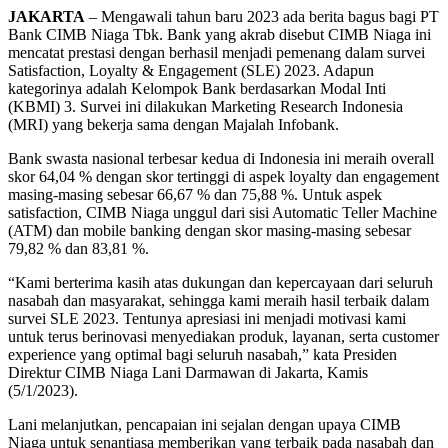
JAKARTA
– Mengawali tahun baru 2023 ada berita bagus bagi PT
Bank CIMB Niaga Tbk. Bank yang akrab disebut CIMB Niaga ini
mencatat prestasi dengan berhasil menjadi pemenang dalam survei
Satisfaction, Loyalty & Engagement (SLE) 2023. Adapun
kategorinya adalah Kelompok Bank berdasarkan Modal Inti
(KBMI) 3. Survei ini dilakukan Marketing Research Indonesia
(MRI) yang bekerja sama dengan Majalah Infobank.
Bank swasta nasional terbesar kedua di Indonesia ini meraih overall
skor 64,04 % dengan skor tertinggi di aspek loyalty dan engagement
masing-masing sebesar 66,67 % dan 75,88 %. Untuk aspek
satisfaction, CIMB Niaga unggul dari sisi Automatic Teller Machine
(ATM) dan mobile banking dengan skor masing-masing sebesar
79,82 % dan 83,81 %.
“Kami berterima kasih atas dukungan dan kepercayaan dari seluruh
nasabah dan masyarakat, sehingga kami meraih hasil terbaik dalam
survei SLE 2023. Tentunya apresiasi ini menjadi motivasi kami
untuk terus berinovasi menyediakan produk, layanan, serta customer
experience yang optimal bagi seluruh nasabah,” kata Presiden
Direktur CIMB Niaga Lani Darmawan di Jakarta, Kamis
(5/1/2023).
Lani melanjutkan, pencapaian ini sejalan dengan upaya CIMB
Niaga untuk senantiasa memberikan yang terbaik pada nasabah dan