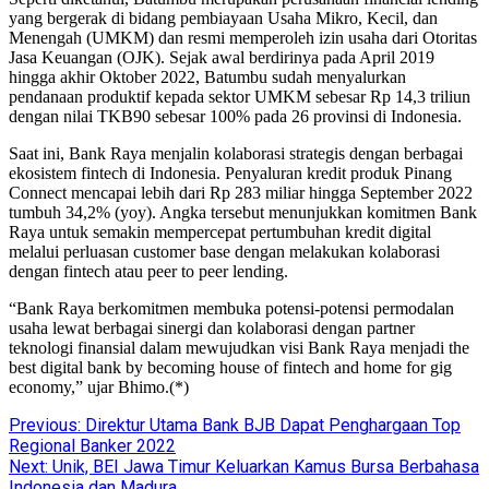
yang bergerak di bidang pembiayaan Usaha Mikro, Kecil, dan
Menengah (UMKM) dan resmi memperoleh izin usaha dari Otoritas
Jasa Keuangan (OJK). Sejak awal berdirinya pada April 2019
hingga akhir Oktober 2022, Batumbu sudah menyalurkan
pendanaan produktif kepada sektor UMKM sebesar Rp 14,3 triliun
dengan nilai TKB90 sebesar 100% pada 26 provinsi di Indonesia.
Saat ini, Bank Raya menjalin kolaborasi strategis dengan berbagai
ekosistem fintech di Indonesia. Penyaluran kredit produk Pinang
Connect mencapai lebih dari Rp 283 miliar hingga September 2022
tumbuh 34,2% (yoy). Angka tersebut menunjukkan komitmen Bank
Raya untuk semakin mempercepat pertumbuhan kredit digital
melalui perluasan customer base dengan melakukan kolaborasi
dengan fintech atau peer to peer lending.
“Bank Raya berkomitmen membuka potensi-potensi permodalan
usaha lewat berbagai sinergi dan kolaborasi dengan partner
teknologi finansial dalam mewujudkan visi Bank Raya menjadi the
best digital bank by becoming house of fintech and home for gig
economy,” ujar Bhimo.(*)
Post
Previous:
Direktur Utama Bank BJB Dapat Penghargaan Top
Regional Banker 2022
navigation
Next:
Unik, BEI Jawa Timur Keluarkan Kamus Bursa Berbahasa
Indonesia dan Madura