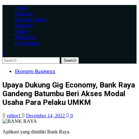
Skip
Primary
Home
to
Menu
Nasional
content
Seputar Jambi
Ekonomi
Ragam
Teknologi
Pendidikan
Search
for:
Ekonomi Business
Upaya Dukung Gig Economy, Bank Raya
Gandeng Batumbu Beri Akses Modal
Usaha Para Pelaku UMKM
editor1
December 14, 2022
0
Aplikasi yang dimiliki Bank Raya.