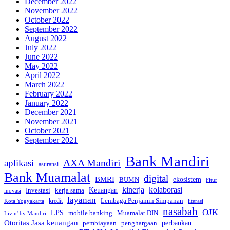
December 2022
November 2022
October 2022
September 2022
August 2022
July 2022
June 2022
May 2022
April 2022
March 2022
February 2022
January 2022
December 2021
November 2021
October 2021
September 2021
Bank Mandiri
AXA Mandiri
aplikasi
asuransi
Bank Muamalat
digital
BMRI
ekosistem
BUMN
Fitur
kinerja
kolaborasi
Investasi
kerja sama
Keuangan
inovasi
layanan
Lembaga Penjamin Simpanan
kredit
Kota Yogyakarta
literasi
nasabah
OJK
LPS
mobile banking
Muamalat DIN
Livin' by Mandiri
Otoritas Jasa keuangan
perbankan
pembiayaan
penghargaan