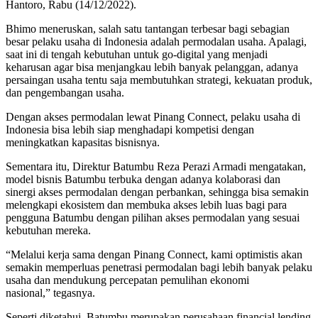
Hantoro, Rabu (14/12/2022).
Bhimo meneruskan, salah satu tantangan terbesar bagi sebagian
besar pelaku usaha di Indonesia adalah permodalan usaha. Apalagi,
saat ini di tengah kebutuhan untuk go-digital yang menjadi
keharusan agar bisa menjangkau lebih banyak pelanggan, adanya
persaingan usaha tentu saja membutuhkan strategi, kekuatan produk,
dan pengembangan usaha.
Dengan akses permodalan lewat Pinang Connect, pelaku usaha di
Indonesia bisa lebih siap menghadapi kompetisi dengan
meningkatkan kapasitas bisnisnya.
Sementara itu, Direktur Batumbu Reza Perazi Armadi mengatakan,
model bisnis Batumbu terbuka dengan adanya kolaborasi dan
sinergi akses permodalan dengan perbankan, sehingga bisa semakin
melengkapi ekosistem dan membuka akses lebih luas bagi para
pengguna Batumbu dengan pilihan akses permodalan yang sesuai
kebutuhan mereka.
“Melalui kerja sama dengan Pinang Connect, kami optimistis akan
semakin memperluas penetrasi permodalan bagi lebih banyak pelaku
usaha dan mendukung percepatan pemulihan ekonomi
nasional,” tegasnya.
Seperti diketahui, Batumbu merupakan perusahaan financial lending