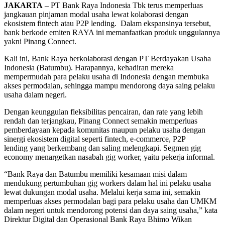
JAKARTA
– PT Bank Raya Indonesia Tbk terus memperluas
jangkauan pinjaman modal usaha lewat kolaborasi dengan
ekosistem fintech atau P2P lending. Dalam ekspansinya tersebut,
bank berkode emiten RAYA ini memanfaatkan produk unggulannya
yakni Pinang Connect.
Kali ini, Bank Raya berkolaborasi dengan PT Berdayakan Usaha
Indonesia (Batumbu). Harapannya, kehadiran mereka
mempermudah para pelaku usaha di Indonesia dengan membuka
akses permodalan, sehingga mampu mendorong daya saing pelaku
usaha dalam negeri.
Dengan keunggulan fleksibilitas pencairan, dan rate yang lebih
rendah dan terjangkau, Pinang Connect semakin memperluas
pemberdayaan kepada komunitas maupun pelaku usaha dengan
sinergi ekosistem digital seperti fintech, e-commerce, P2P
lending yang berkembang dan saling melengkapi. Segmen gig
economy menargetkan nasabah gig worker, yaitu pekerja informal.
“Bank Raya dan Batumbu memiliki kesamaan misi dalam
mendukung pertumbuhan gig workers dalam hal ini pelaku usaha
lewat dukungan modal usaha. Melalui kerja sama ini, semakin
memperluas akses permodalan bagi para pelaku usaha dan UMKM
dalam negeri untuk mendorong potensi dan daya saing usaha,” kata
Direktur Digital dan Operasional Bank Raya Bhimo Wikan