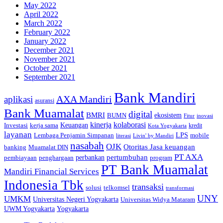
May 2022
April 2022
March 2022
February 2022
January 2022
December 2021
November 2021
October 2021
September 2021
Bank Mandiri
AXA Mandiri
aplikasi
asuransi
Bank Muamalat
digital
BMRI
ekosistem
BUMN
inovasi
Fitur
kinerja
kolaborasi
Investasi
kerja sama
Keuangan
kredit
Kota Yogyakarta
layanan
Lembaga Penjamin Simpanan
LPS
mobile
literasi
Livin' by Mandiri
nasabah
OJK
Otoritas Jasa keuangan
banking
Muamalat DIN
PT AXA
pertumbuhan
perbankan
pembiayaan
penghargaan
program
PT Bank Muamalat
Mandiri Financial Services
Indonesia Tbk
transaksi
telkomsel
solusi
transformasi
UNY
UMKM
Universitas Negeri Yogyakarta
Universitas Widya Mataram
Yogyakarta
UWM Yogyakarta