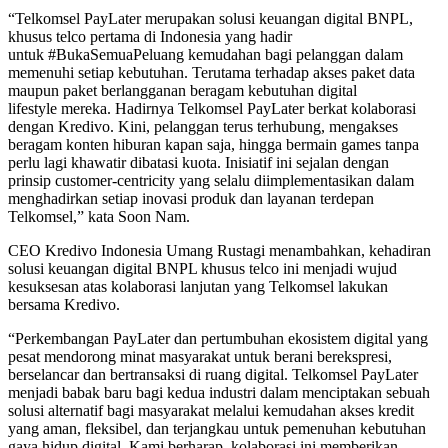
“Telkomsel PayLater merupakan solusi keuangan digital BNPL,
khusus telco pertama di Indonesia yang hadir
untuk #BukaSemuaPeluang kemudahan bagi pelanggan dalam
memenuhi setiap kebutuhan. Terutama terhadap akses paket data
maupun paket berlangganan beragam kebutuhan digital
lifestyle mereka. Hadirnya Telkomsel PayLater berkat kolaborasi
dengan Kredivo. Kini, pelanggan terus terhubung, mengakses
beragam konten hiburan kapan saja, hingga bermain games tanpa
perlu lagi khawatir dibatasi kuota. Inisiatif ini sejalan dengan
prinsip customer-centricity yang selalu diimplementasikan dalam
menghadirkan setiap inovasi produk dan layanan terdepan
Telkomsel,” kata Soon Nam.
CEO Kredivo Indonesia Umang Rustagi menambahkan, kehadiran
solusi keuangan digital BNPL khusus telco ini menjadi wujud
kesuksesan atas kolaborasi lanjutan yang Telkomsel lakukan
bersama Kredivo.
“Perkembangan PayLater dan pertumbuhan ekosistem digital yang
pesat mendorong minat masyarakat untuk berani berekspresi,
berselancar dan bertransaksi di ruang digital. Telkomsel PayLater
menjadi babak baru bagi kedua industri dalam menciptakan sebuah
solusi alternatif bagi masyarakat melalui kemudahan akses kredit
yang aman, fleksibel, dan terjangkau untuk pemenuhan kebutuhan
gaya hidup digital. Kami berharap, kolaborasi ini memberikan