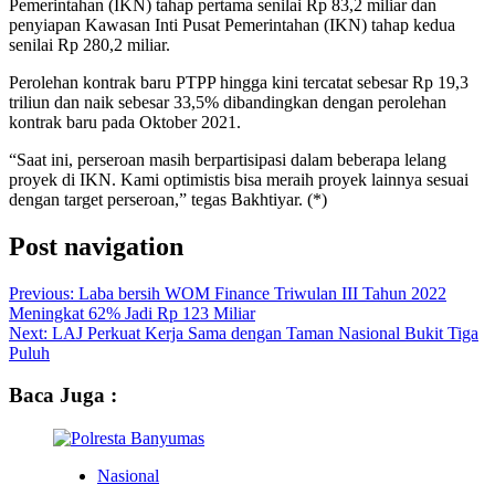
Pemerintahan (IKN) tahap pertama senilai Rp 83,2 miliar dan
penyiapan Kawasan Inti Pusat Pemerintahan (IKN) tahap kedua
senilai Rp 280,2 miliar.
Perolehan kontrak baru PTPP hingga kini tercatat sebesar Rp 19,3
triliun dan naik sebesar 33,5% dibandingkan dengan perolehan
kontrak baru pada Oktober 2021.
“Saat ini, perseroan masih berpartisipasi dalam beberapa lelang
proyek di IKN. Kami optimistis bisa meraih proyek lainnya sesuai
dengan target perseroan,” tegas Bakhtiyar. (*)
Post navigation
Previous:
Laba bersih WOM Finance Triwulan III Tahun 2022
Meningkat 62% Jadi Rp 123 Miliar
Next:
LAJ Perkuat Kerja Sama dengan Taman Nasional Bukit Tiga
Puluh
Baca Juga :
Nasional