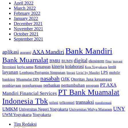
April 2022
March 2022
February 2022
January 2022
December 2021
November 2021
October 2021
September 2021
Bank Mandiri
AXA Mandiri
aplikasi
asuransi
Bank Muamalat
digital
BMRI
ekosistem
BUMN
inovasi
Fitur
kinerja
kolaborasi
Investasi
kerja sama
Keuangan
kredit
Kota Yogyakarta
layanan
Lembaga Penjamin Simpanan
LPS
mobile
literasi
Livin' by Mandiri
nasabah
OJK
Otoritas Jasa keuangan
banking
Muamalat DIN
PT AXA
pertumbuhan
perbankan
pembiayaan
penghargaan
program
PT Bank Muamalat
Mandiri Financial Services
Indonesia Tbk
transaksi
telkomsel
solusi
transformasi
UNY
UMKM
Universitas Negeri Yogyakarta
Universitas Widya Mataram
Yogyakarta
UWM Yogyakarta
Tim Redaksi