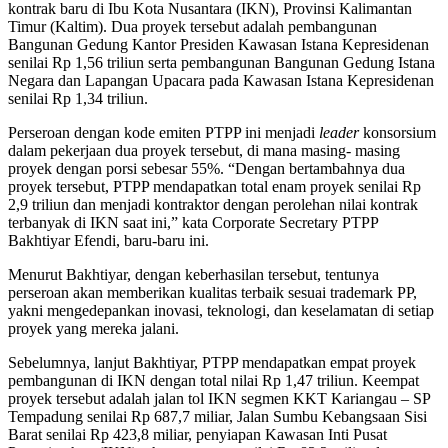
kontrak baru di Ibu Kota Nusantara (IKN), Provinsi Kalimantan
Timur (Kaltim). Dua proyek tersebut adalah pembangunan
Bangunan Gedung Kantor Presiden Kawasan Istana Kepresidenan
senilai Rp 1,56 triliun serta pembangunan Bangunan Gedung Istana
Negara dan Lapangan Upacara pada Kawasan Istana Kepresidenan
senilai Rp 1,34 triliun.
Perseroan dengan kode emiten PTPP ini menjadi
leader
konsorsium
dalam pekerjaan dua proyek tersebut, di mana masing- masing
proyek dengan porsi sebesar 55%. “Dengan bertambahnya dua
proyek tersebut, PTPP mendapatkan total enam proyek senilai Rp
2,9 triliun dan menjadi kontraktor dengan perolehan nilai kontrak
terbanyak di IKN saat ini,” kata Corporate Secretary PTPP
Bakhtiyar Efendi, baru-baru ini.
Menurut Bakhtiyar, dengan keberhasilan tersebut, tentunya
perseroan akan memberikan kualitas terbaik sesuai trademark PP,
yakni mengedepankan inovasi, teknologi, dan keselamatan di setiap
proyek yang mereka jalani.
Sebelumnya, lanjut Bakhtiyar, PTPP mendapatkan empat proyek
pembangunan di IKN dengan total nilai Rp 1,47 triliun. Keempat
proyek tersebut adalah jalan tol IKN segmen KKT Kariangau – SP
Tempadung senilai Rp 687,7 miliar, Jalan Sumbu Kebangsaan Sisi
Barat senilai Rp 423,8 miliar, penyiapan Kawasan Inti Pusat