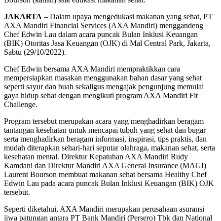
JAKARTA
– Dalam upaya mengedukasi makanan yang sehat, PT
AXA Mandiri Financial Services (AXA Mandiri) menggandeng
Chef Edwin Lau dalam acara puncak Bulan Inklusi Keuangan
(BIK) Otoritas Jasa Keuangan (OJK) di Mal Central Park, Jakarta,
Sabtu (29/10/2022).
Chef Edwin bersama AXA Mandiri mempraktikkan cara
mempersiapkan masakan menggunakan bahan dasar yang sehat
seperti sayur dan buah sekaligus mengajak pengunjung memulai
gaya hidup sehat dengan mengikuti program AXA Mandiri Fit
Challenge.
Program tersebut merupakan acara yang menghadirkan beragam
tantangan kesehatan untuk mencapai tubuh yang sehat dan bugar
serta menghadirkan beragam informasi, inspirasi, tips praktis, dan
mudah diterapkan sehari-hari seputar olahraga, makanan sehat, serta
kesehatan mental. Direktur Kepatuhan AXA Mandiri Rudy
Kamdani dan Direktur Mandiri AXA General Insurance (MAGI)
Laurent Bourson membuat makanan sehat bersama Healthy Chef
Edwin Lau pada acara puncak Bulan Inklusi Keuangan (BIK) OJK
tersebut.
Seperti diketahui, AXA Mandiri merupakan perusahaan asuransi
jiwa patungan antara PT Bank Mandiri (Persero) Tbk dan National