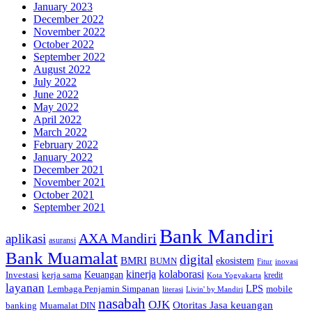
January 2023
December 2022
November 2022
October 2022
September 2022
August 2022
July 2022
June 2022
May 2022
April 2022
March 2022
February 2022
January 2022
December 2021
November 2021
October 2021
September 2021
Bank Mandiri
AXA Mandiri
aplikasi
asuransi
Bank Muamalat
digital
BMRI
ekosistem
BUMN
inovasi
Fitur
kinerja
kolaborasi
Investasi
kerja sama
Keuangan
kredit
Kota Yogyakarta
layanan
Lembaga Penjamin Simpanan
LPS
mobile
literasi
Livin' by Mandiri
nasabah
OJK
Otoritas Jasa keuangan
banking
Muamalat DIN